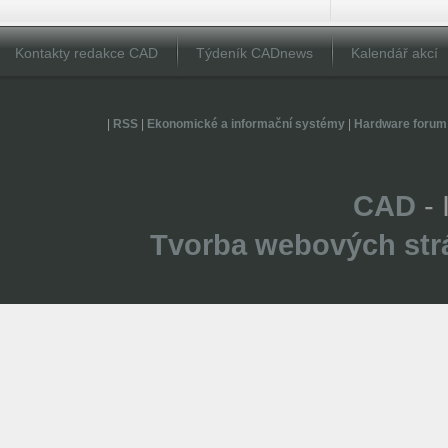
Kontakty redakce CAD
Týdeník CADnews
Kalendář akcí
|
RSS
|
Ekonomické a informační systémy
|
Hardware forum
CAD
- 
Tvorba webových str