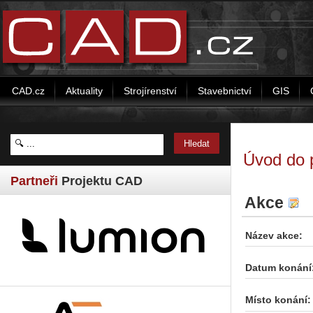
CAD.cz
Aktuality
Strojírenství
Stavebnictví
GIS
Úvod do 
Partneři
Projektu CAD
Akce
Název akce:
Datum konání
Místo konání: