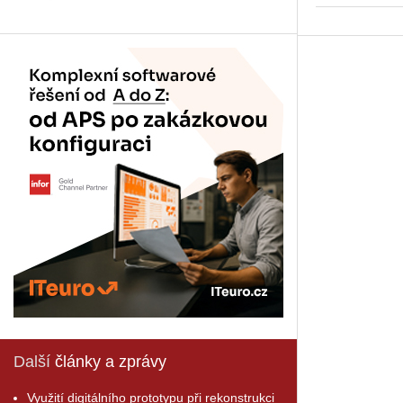
Další
články a zprávy
Využití digitálního prototypu při rekonstrukci