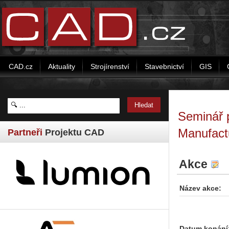
CAD.cz
Aktuality
Strojírenství
Stavebnictví
GIS
Seminář p
Manufact
Partneři
Projektu CAD
Akce
Název akce:
Datum konání