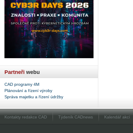
Partneři
webu
CAD programy 4M
Plánování a řízení výroby
Správa majetku a řízení údržby
Kontakty redakce CAD
Týdeník CADnews
Kalendář akcí