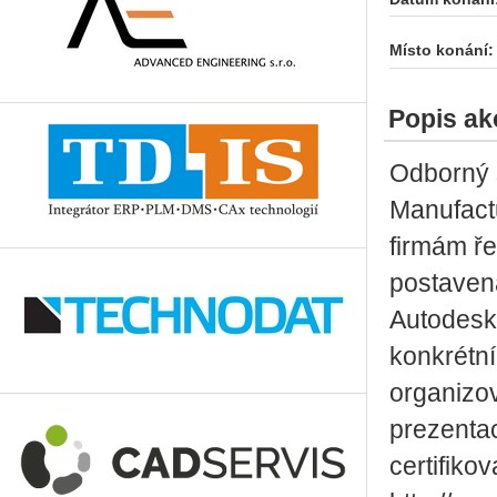
Místo konání:
Popis ak
Odborný 
Manufact
firmám ře
postavená
Autodesk 
konkrétn
organizov
prezentac
certifiko