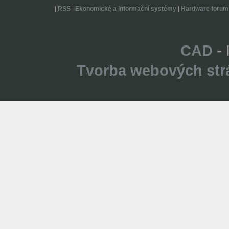
|
RSS
|
Ekonomické a informační systémy
|
Hardware forum
CAD
- 
Tvorba webových str