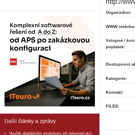
http://w
Organizátor:
WWW stránka
Vstupné / kon
poplatek:
Dostupnost a
Kategorie:
Kontakt:
FILES:
Další
články a zprávy
Využití digitálního prototypu při rekonstrukci