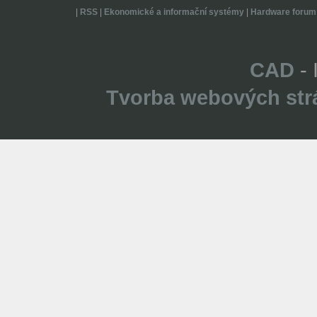
|
RSS
|
Ekonomické a informační systémy
|
Hardware forum
CAD
- 
Tvorba webových str