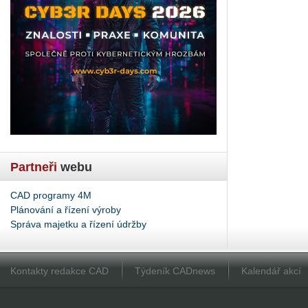
Partneři
webu
CAD programy 4M
Plánování a řízení výroby
Správa majetku a řízení údržby
Kontakty redakce CAD
Týdeník CADnews
Kalendář akcí