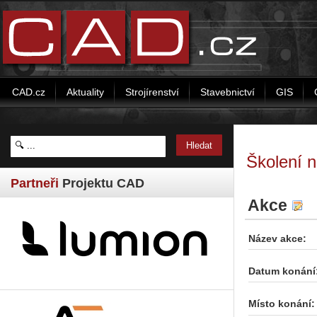
CAD.cz
Aktuality
Strojírenství
Stavebnictví
GIS
Školení 
Partneři
Projektu CAD
Akce
Název akce:
Datum konání
Místo konání: