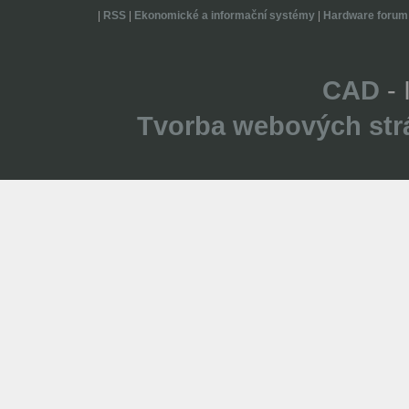
|
RSS
|
Ekonomické a informační systémy
|
Hardware forum
CAD
- 
Tvorba webových str