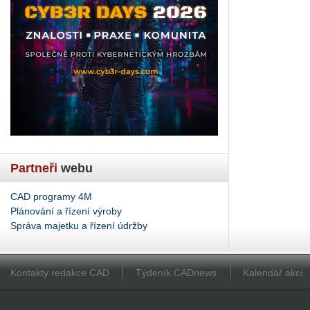
Partneři
webu
CAD programy 4M
Plánování a řízení výroby
Správa majetku a řízení údržby
Kontakty redakce CAD
Týdeník CADnews
Kalendář akcí