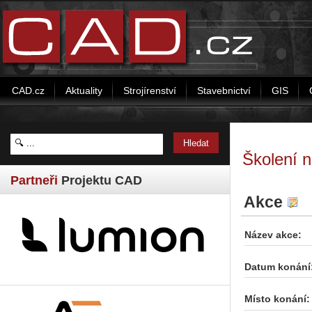
CAD.cz
Aktuality
Strojírenství
Stavebnictví
GIS
Školení 
Partneři
Projektu CAD
Akce
Název akce:
Datum konání
Místo konání: