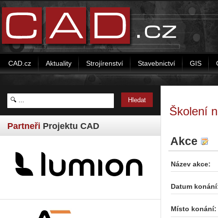
CAD.cz
Aktuality
Strojírenství
Stavebnictví
GIS
Školení 
Partneři
Projektu CAD
Akce
Název akce:
Datum konání
Místo konání: