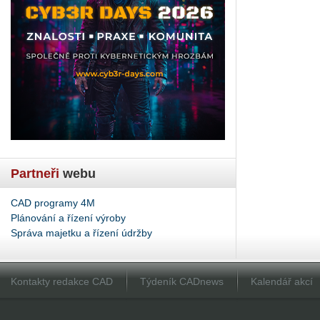
Partneři
webu
CAD programy 4M
Plánování a řízení výroby
Správa majetku a řízení údržby
Kontakty redakce CAD
Týdeník CADnews
Kalendář akcí