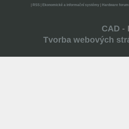
|
RSS
|
Ekonomické a informační systémy
|
Hardware forum
CAD
- 
Tvorba webových str