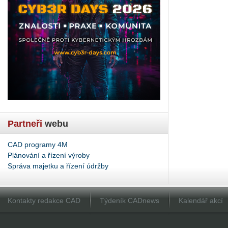
Partneři
webu
CAD programy 4M
Plánování a řízení výroby
Správa majetku a řízení údržby
Kontakty redakce CAD
Týdeník CADnews
Kalendář akcí