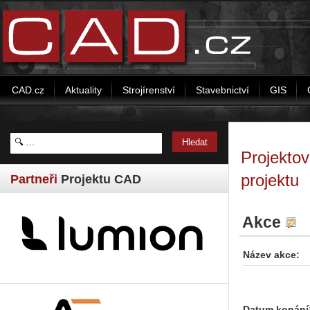
CAD.cz
Aktuality
Strojírenství
Stavebnictví
GIS
Projektov
projektu
Partneři
Projektu CAD
Akce
Název akce:
Datum konání