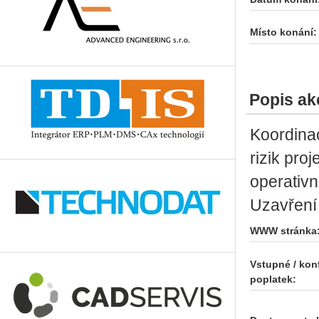
Místo konání:
Popis ak
Koordinac
rizik pro
operativn
Uzavření 
WWW stránka
Vstupné / kon
poplatek: