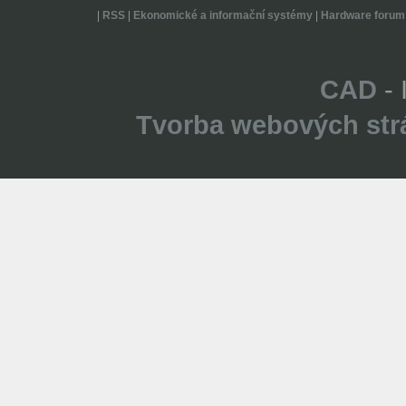
|
RSS
|
Ekonomické a informační systémy
|
Hardware forum
CAD
- 
Tvorba webových str