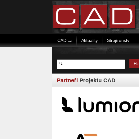
CAD.cz
Aktuality
Strojírenství
Partneři
Projektu CAD