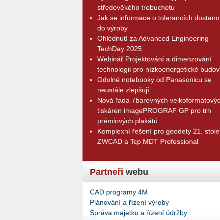
středověkého trebuchetu
Jak se informace o tolerancích dostano
do výroby
Ohlédnutí za Advanced Engineering
TechDay 2025
Webinář Projektování a dimenzování
technologií pro nízkoenergetické budov
Odolné notebooky od Panasonicu se
neustále zlepšují
Nová řada 7barevných velkoformátový
tiskáren imagePROGRAF GP pro trh
prémiových plakátů
Komplexní řešení pro geodety 21. stolet
ZWCAD a Tcp MDT Professional
Partneři
webu
CAD programy 4M
Plánování a řízení výroby
Správa majetku a řízení údržby