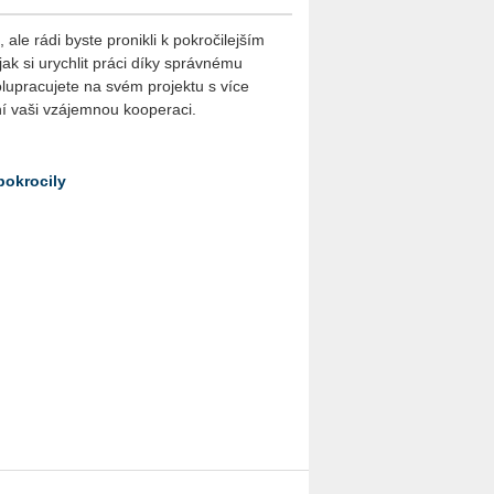
le rádi byste pronikli k pokročilejším
jak si urychlit práci díky správnému
lupracujete na svém projektu s více
ní vaši vzájemnou kooperaci.
pokrocily