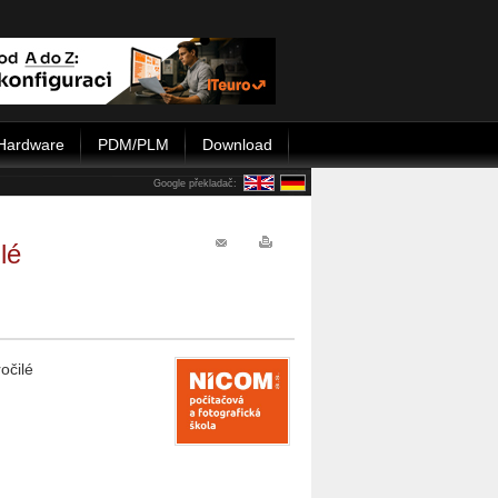
Hardware
PDM/PLM
Download
Google překladač:
lé
očilé