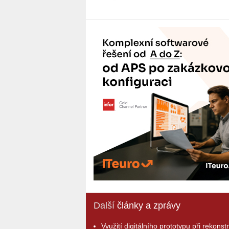
Další
články a zprávy
Využití digitálního prototypu při rekonst