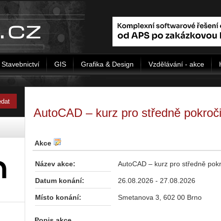
Stavebnictví
GIS
Grafika & Design
Vzdělávání - akce
AutoCAD – kurz pro středně pokroči
Akce
Název akce:
AutoCAD – kurz pro středně pokr
Datum konání:
26.08.2026 - 27.08.2026
Místo konání:
Smetanova 3, 602 00 Brno
Popis akce