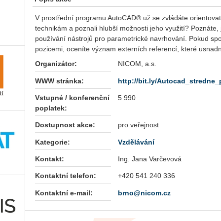
V prostřední programu AutoCAD® už se zvládáte orientovat, a
technikám a poznali hlubší možnosti jeho využití? Poznáte, 
používání nástrojů pro parametrické navrhování. Pokud spo
pozicemi, oceníte význam externích referencí, které usnad
Organizátor:
NICOM, a.s.
WWW stránka:
http://bit.ly/Autocad_stredne_
Vstupné / konferenční
5 990
poplatek:
Dostupnost akce:
pro veřejnost
Kategorie:
Vzdělávání
Kontakt:
Ing. Jana Varčevová
Kontaktní telefon:
+420 541 240 336
Kontaktní e-mail:
brno@nicom.cz