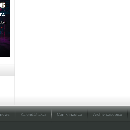
Dnews
Kalendář akcí
Ceník inzerce
Archív časopisu