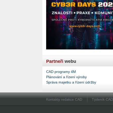
Partneři
webu
CAD programy 4M
Plánování a řízení výroby
Správa majetku a řízení údržby
Kontakty redakce CAD
Týdeník CA