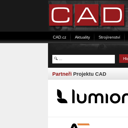
CAD.cz
Aktuality
Strojírenství
Partneři
Projektu CAD