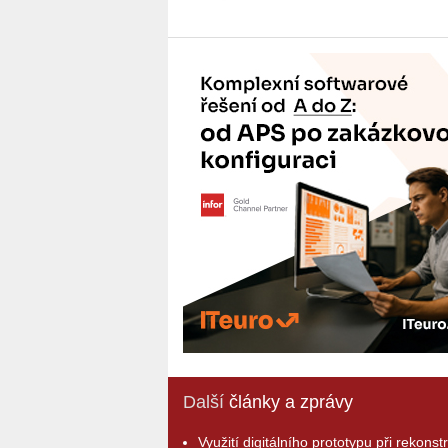
Další
články a zprávy
Využití digitálního prototypu při rekonst