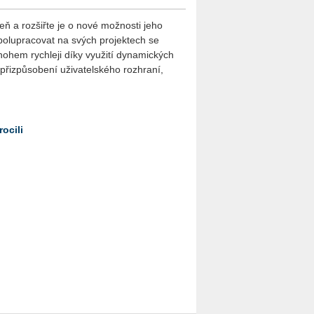
ň a rozšiřte je o nové možnosti jeho
polupracovat na svých projektech se
ohem rychleji díky využití dynamických
y přizpůsobení uživatelského rozhraní,
ocili