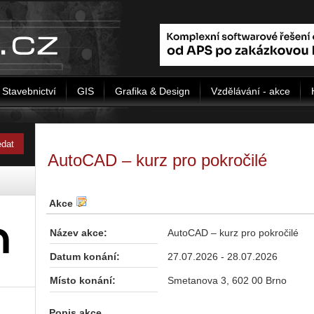
Stavebnictví
GIS
Grafika & Design
Vzdělávání - akce
AutoCAD – kurz pro pokročilé
Akce
Název akce:
AutoCAD – kurz pro pokročilé
Datum konání:
27.07.2026 - 28.07.2026
Místo konání:
Smetanova 3, 602 00 Brno
Popis akce