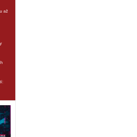
u až
y
ch
í: