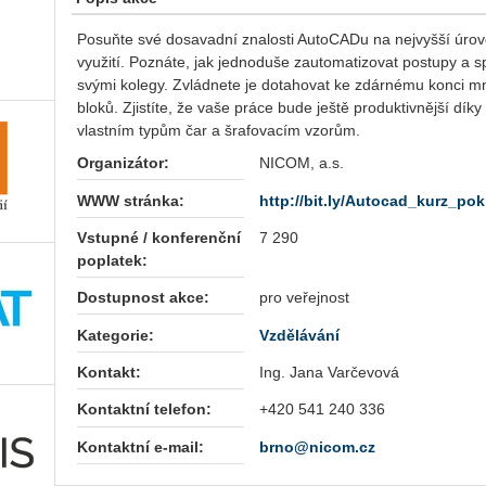
Posuňte své dosavadní znalosti AutoCADu na nejvyšší úrove
využití. Poznáte, jak jednoduše zautomatizovat postupy a s
svými kolegy. Zvládnete je dotahovat ke zdárnému konci mn
bloků. Zjistíte, že vaše práce bude ještě produktivnější dík
vlastním typům čar a šrafovacím vzorům.
Organizátor:
NICOM, a.s.
WWW stránka:
http://bit.ly/Autocad_kurz_pokr
Vstupné / konferenční
7 290
poplatek:
Dostupnost akce:
pro veřejnost
Kategorie:
Vzdělávání
Kontakt:
Ing. Jana Varčevová
Kontaktní telefon:
+420 541 240 336
Kontaktní e-mail:
brno@nicom.cz