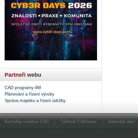
Partneři
webu
CAD programy 4M
Plánování a řízení výroby
Správa majetku a řízení údržby
Kontakty redakce CAD
Týdeník CADnews
Kalendář akcí