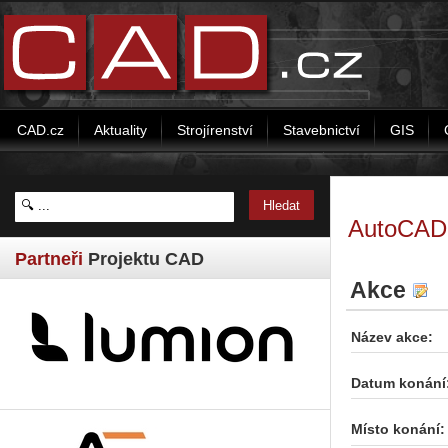
CAD.cz
Aktuality
Strojírenství
Stavebnictví
GIS
AutoCAD 
Partneři
Projektu CAD
Akce
Název akce:
Datum konání
Místo konání: