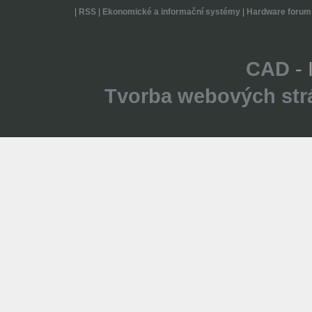
|
RSS
|
Ekonomické a informační systémy
|
Hardware forum
CAD
- 
Tvorba webových str