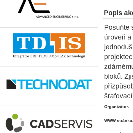
Popis ak
Posuňte 
úroveň a 
jednoduš
projektec
zdárnému
bloků. Zj
přizpůsob
šrafovac
Organizátor:
WWW stránka