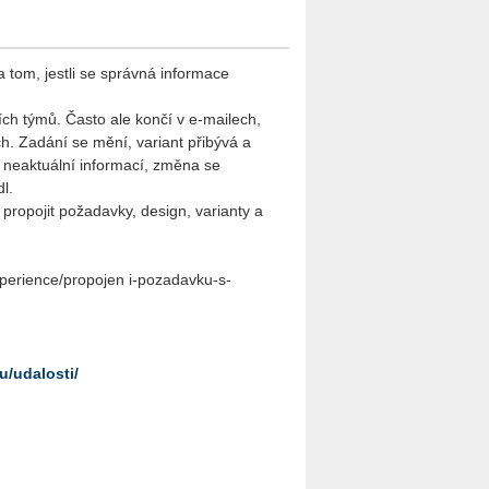
a tom, jestli se správná informace
ních týmů. Často ale končí v e-mailech,
. Zadání se mění, variant přibývá a
s neaktuální informací, změna se
l.
opojit požadavky, design, varianty a
perience/propojen i-pozadavku-s-
u/udalosti/