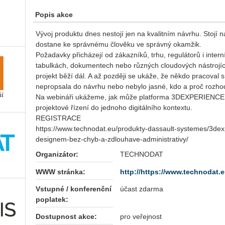
Popis akce
Vývoj produktu dnes nestojí jen na kvalitním návrhu. Stojí n
dostane ke správnému člověku ve správný okamžik.
Požadavky přicházejí od zákazníků, trhu, regulátorů i inter
tabulkách, dokumentech nebo různých cloudových nástrojích
projekt běží dál. A až později se ukáže, že někdo pracoval 
nepropsala do návrhu nebo nebylo jasné, kdo a proč rozhod
Na webináři ukážeme, jak může platforma 3DEXPERIENCE pr
projektové řízení do jednoho digitálního kontextu.
REGISTRACE
https://www.technodat.eu/produkty-dassault-systemes/3dex
designem-bez-chyb-a-zdlouhave-administrativy/
Organizátor:
TECHNODAT
WWW stránka:
http://https://www.technodat.e
Vstupné / konferenční
účast zdarma
poplatek:
Dostupnost akce:
pro veřejnost