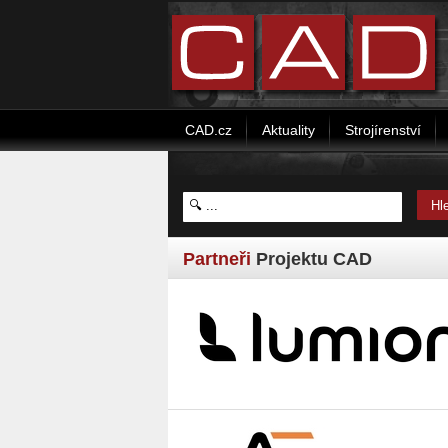
CAD.cz
Aktuality
Strojírenství
Partneři
Projektu CAD