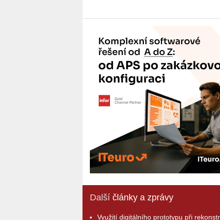
Další
články a zprávy
Využití digitálního prototypu při rekonst