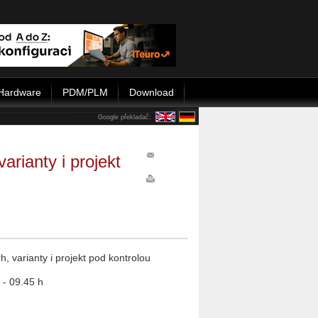
Hardware
PDM/PLM
Download
Google překladač:
arianty i projekt
, varianty i projekt pod kontrolou
 - 09.45 h