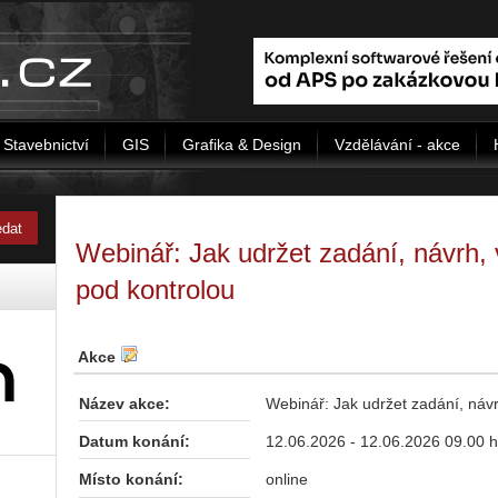
Stavebnictví
GIS
Grafika & Design
Vzdělávání - akce
Webinář: Jak udržet zadání, návrh, v
pod kontrolou
Akce
Název akce:
Webinář: Jak udržet zadání, návrh
Datum konání:
12.06.2026 - 12.06.2026 09.00 h
Místo konání:
online