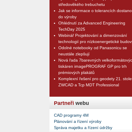
středověkého trebuchetu
Jak se informace o tolerancích dostano
do výroby
Ohlédnutí za Advanced Engineering
TechDay 2025
Webinář Projektování a dimenzování
technologií pro nízkoenergetické budov
Odolné notebooky od Panasonicu se
neustále zlepšují
Nová řada 7barevných velkoformátový
tiskáren imagePROGRAF GP pro trh
prémiových plakátů
Komplexní řešení pro geodety 21. stolet
ZWCAD a Tcp MDT Professional
Partneři
webu
CAD programy 4M
Plánování a řízení výroby
Správa majetku a řízení údržby