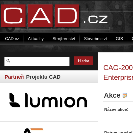
CAD.cz
Aktuality
Strojírenství
Stavebnictví
GIS
CAG-200-
Enterpris
Partneři
Projektu CAD
Akce
Název akce:
Datum konání