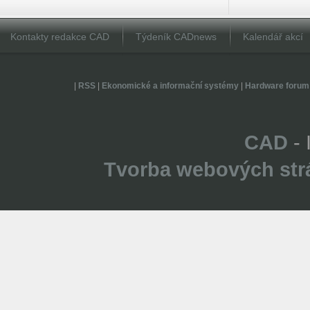
Kontakty redakce CAD
Týdeník CADnews
Kalendář akcí
|
RSS
|
Ekonomické a informační systémy
|
Hardware forum
CAD
- 
Tvorba webových str