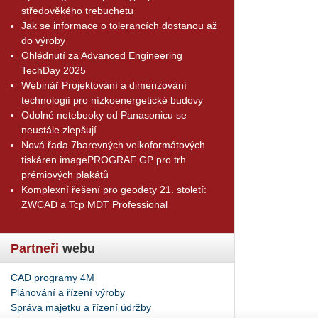
středověkého trebuchetu
Jak se informace o tolerancích dostanou až
do výroby
Ohlédnutí za Advanced Engineering
TechDay 2025
Webinář Projektování a dimenzování
technologií pro nízkoenergetické budovy
Odolné notebooky od Panasonicu se
neustále zlepšují
Nová řada 7barevných velkoformátových
tiskáren imagePROGRAF GP pro trh
prémiových plakátů
Komplexní řešení pro geodety 21. století:
ZWCAD a Tcp MDT Professional
Partneři
webu
CAD programy 4M
Plánování a řízení výroby
Správa majetku a řízení údržby