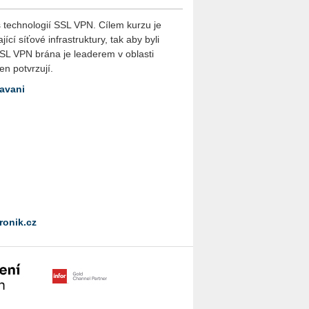
 technologií SSL VPN. Cílem kurzu je
cí síťové infrastruktury, tak aby byli
SSL VPN brána je leaderem v oblasti
en potvrzují.
lavani
ronik.cz