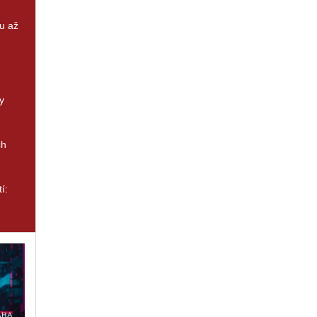
u až
y
ch
í: