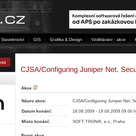
Stavebnictví
GIS
Grafika & Design
Vzdělávání - akce
CJSA/Configuring Juniper Net. Sec
Akce
Název akce:
CJSA/Configuring Juniper Net. 
Datum konání:
18.08.2009 - 19.08.2009 09.00 h
Místo konání:
SOFT-TRONIK, a.s., Praha
Popis akce