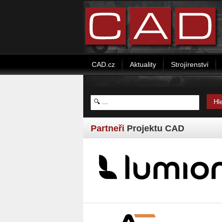
CAD.cz
Aktuality
Strojírenství
Partneři
Projektu CAD