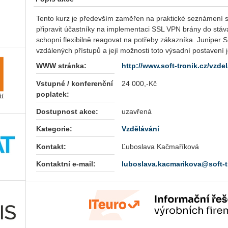
Tento kurz je především zaměřen na praktické seznámení s
připravit účastníky na implementaci SSL VPN brány do stávají
schopni flexibilně reagovat na potřeby zákazníka. Juniper 
vzdálených přístupů a její možnosti toto výsadní postavení j
WWW stránka:
http://www.soft-tronik.cz/vzde
Vstupné / konferenční
24 000,-Kč
poplatek:
Dostupnost akce:
uzavřená
Kategorie:
Vzdělávání
Kontakt:
Ľuboslava Kačmaříková
Kontaktní e-mail:
luboslava.kacmarikova@soft-t