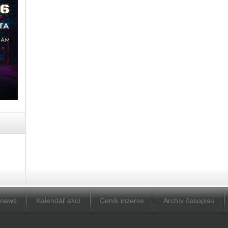
Dnews
Kalendář akcí
Ceník inzerce
Archív časopisu