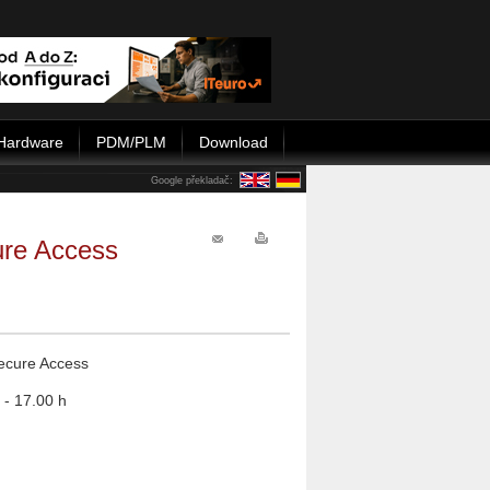
Hardware
PDM/PLM
Download
Google překladač:
ure Access
Secure Access
 - 17.00 h