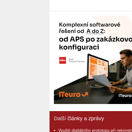
Další
články a zprávy
Využití digitálního prototypu při rekonst