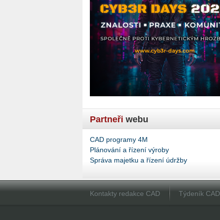
Partneři
webu
CAD programy 4M
Plánování a řízení výroby
Správa majetku a řízení údržby
Kontakty redakce CAD
Týdeník CA