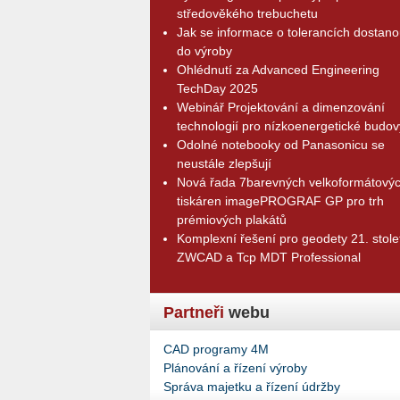
středověkého trebuchetu
Jak se informace o tolerancích dostano
do výroby
Ohlédnutí za Advanced Engineering
TechDay 2025
Webinář Projektování a dimenzování
technologií pro nízkoenergetické budov
Odolné notebooky od Panasonicu se
neustále zlepšují
Nová řada 7barevných velkoformátový
tiskáren imagePROGRAF GP pro trh
prémiových plakátů
Komplexní řešení pro geodety 21. stolet
ZWCAD a Tcp MDT Professional
Partneři
webu
CAD programy 4M
Plánování a řízení výroby
Správa majetku a řízení údržby