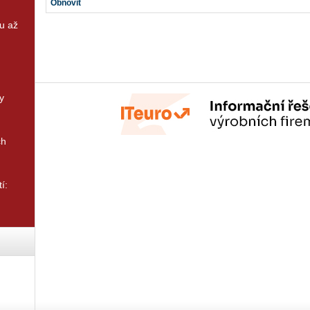
Obnovit
u až
y
ch
í: