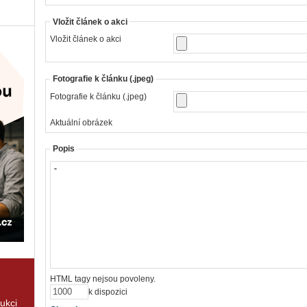
Vložit článek o akci
Vložit článek o akci
Fotografie k článku (.jpeg)
Fotografie k článku (.jpeg)
Aktuální obrázek
Popis
HTML tagy nejsou povoleny.
k dispozici
rukci