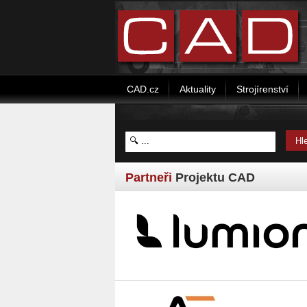
CAD.cz
Aktuality
Strojírenství
Partneři
Projektu CAD