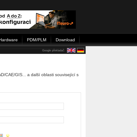
Hardware
PDM/PLM
Download
Google překladač:
CAE/GIS... a další oblasti související s