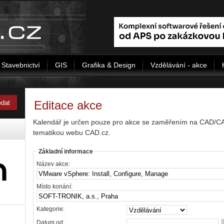
Stavebnictví
GIS
Grafika & Design
Vzdělávání - akce
Editace akce
Kalendář je určen pouze pro akce se zaměřením na CAD/CAD/
tematikou webu CAD.cz.
Základní informace
Název akce:
Místo konání:
Kategorie:
Datum od: