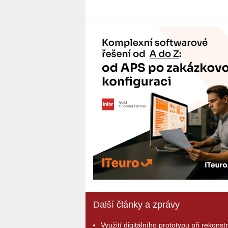
Další
články a zprávy
Využití digitálního prototypu při rekonst