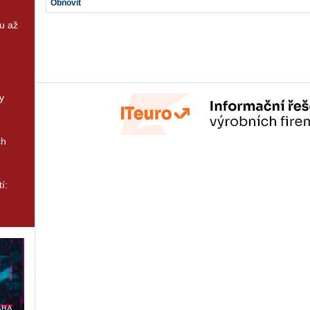
Obnovit
u až
y
ch
í: