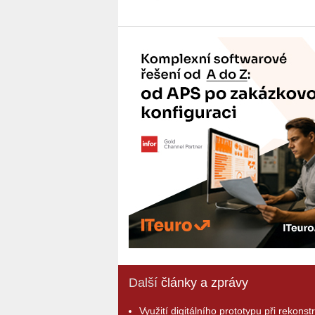
Další
články a zprávy
Využití digitálního prototypu při rekonst