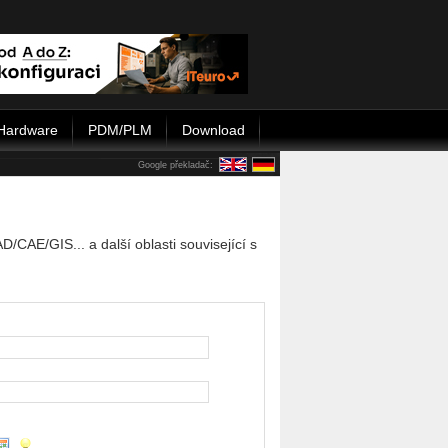
Hardware
PDM/PLM
Download
Google překladač:
CAE/GIS... a další oblasti související s