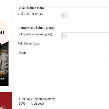
Vložit článek o akci
Vložit článek o akci
Fotografie k článku (.jpeg)
Fotografie k článku (.jpeg)
Aktuální obrázek
Popis
HTML tagy nejsou povoleny.
k dispozici
rukci