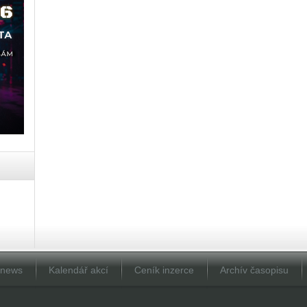
Dnews
Kalendář akcí
Ceník inzerce
Archív časopisu