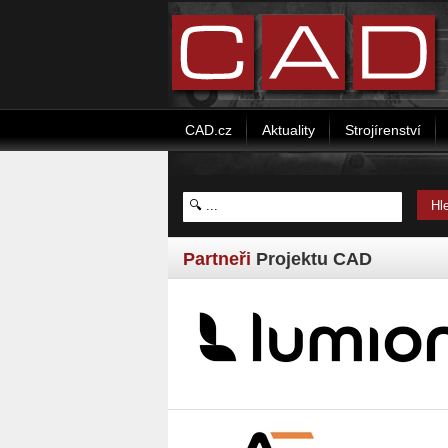
CAD.cz
Aktuality
Strojírenství
Partneři
Projektu CAD