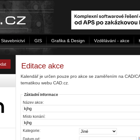
Stavebnictví
GIS
Grafika & Design
Vzdělávání - akce
Editace akce
Kalendář je určen pouze pro akce se zaměřením na CAD/CAD/
tematikou webu CAD.cz.
Základní informace
Název akce:
Místo konání:
Kategorie:
Datum od: