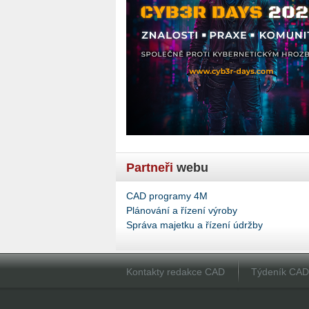
Partneři
webu
CAD programy 4M
Plánování a řízení výroby
Správa majetku a řízení údržby
Kontakty redakce CAD
Týdeník CA