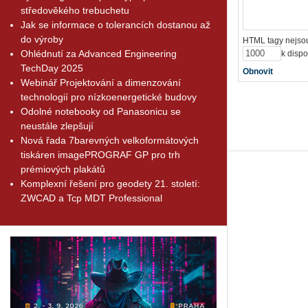
středověkého trebuchetu
Jak se informace o tolerancích dostanou až
do výroby
HTML tagy nejsou
Ohlédnutí za Advanced Engineering
k dispo
TechDay 2025
Obnovit
Webinář Projektování a dimenzování
technologií pro nízkoenergetické budovy
Odolné notebooky od Panasonicu se
neustále zlepšují
Nová řada 7barevných velkoformátových
tiskáren imagePROGRAF GP pro trh
prémiových plakátů
Komplexní řešení pro geodety 21. století:
ZWCAD a Tcp MDT Professional