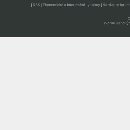
|
RSS
|
Ekonomické a informační systémy
|
Hardware forum
Tvorba webovýc