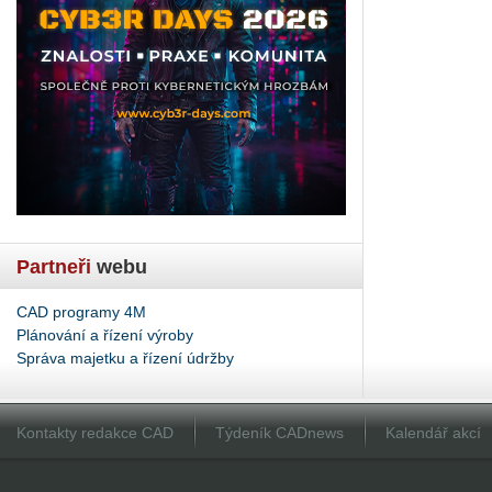
Partneři
webu
CAD programy 4M
Plánování a řízení výroby
Správa majetku a řízení údržby
Kontakty redakce CAD
Týdeník CADnews
Kalendář akcí