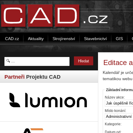
CAD.cz
Aktuality
Strojírenství
Stavebnictví
GIS
Editace 
Kalendář je urč
Partneři
Projektu CAD
tematikou webu
Základní inform
Název akce:
Místo konání:
Kategorie:
Datum od: