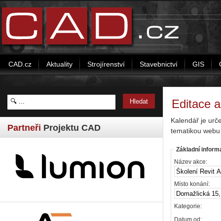
CAD.cz
Aktuality
Strojírenství
Stavebnictví
GIS
Editace 
Kalendář je urč
Partneři
Projektu CAD
tematikou webu
Základní inform
Název akce:
Místo konání:
Kategorie:
Datum od: