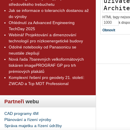
středověkého trebuchetu
Jak se informace o tolerancích dostanou až
do výroby
HTML tagy nejsou
Ohlédnutí za Advanced Engineering
k dispo
TechDay 2025
Obnovit
Webinář Projektování a dimenzování
technologií pro nízkoenergetické budovy
Odolné notebooky od Panasonicu se
neustále zlepšují
Nová řada 7barevných velkoformátových
tiskáren imagePROGRAF GP pro trh
prémiových plakátů
Komplexní řešení pro geodety 21. století:
ZWCAD a Tcp MDT Professional
Partneři
webu
CAD programy 4M
Plánování a řízení výroby
Správa majetku a řízení údržby