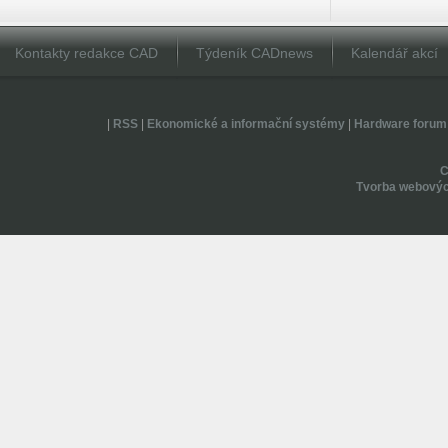
Kontakty redakce CAD
Týdeník CADnews
Kalendář akcí
|
RSS
|
Ekonomické a informační systémy
|
Hardware forum
Tvorba webovýc