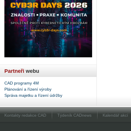
Partneři
webu
CAD programy 4M
Plánování a řízení výroby
Správa majetku a řízení údržby
Kontakty redakce CAD
Týdeník CADnews
Kalendář akcí