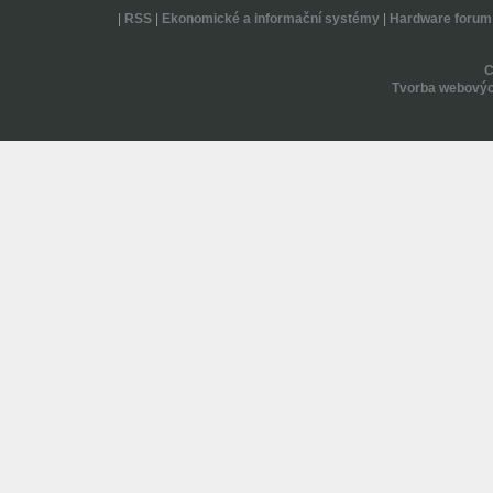
|
RSS
|
Ekonomické a informační systémy
|
Hardware forum
Tvorba webovýc