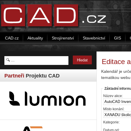
CAD.cz
Aktuality
Strojírenství
Stavebnictví
GIS
Editace 
Kalendář je urč
Partneři
Projektu CAD
tematikou webu
Základní inform
Název akce:
Místo konání:
Kategorie:
Datum od: