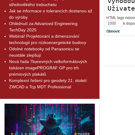
středověkého trebuchetu
Jak se informace o tolerancích dostanou až
do výroby
HTML tagy nejsou
Ohlédnutí za Advanced Engineering
k dispo
TechDay 2025
Obnovit
Webinář Projektování a dimenzování
technologií pro nízkoenergetické budovy
Odolné notebooky od Panasonicu se
neustále zlepšují
Nová řada 7barevných velkoformátových
tiskáren imagePROGRAF GP pro trh
prémiových plakátů
Komplexní řešení pro geodety 21. století:
ZWCAD a Tcp MDT Professional