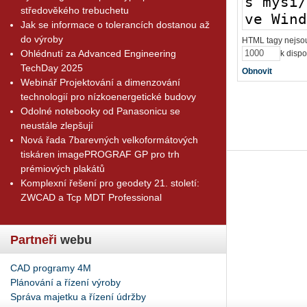
středověkého trebuchetu
Jak se informace o tolerancích dostanou až
do výroby
HTML tagy nejsou
Ohlédnutí za Advanced Engineering
k dispo
TechDay 2025
Obnovit
Webinář Projektování a dimenzování
technologií pro nízkoenergetické budovy
Odolné notebooky od Panasonicu se
neustále zlepšují
Nová řada 7barevných velkoformátových
tiskáren imagePROGRAF GP pro trh
prémiových plakátů
Komplexní řešení pro geodety 21. století:
ZWCAD a Tcp MDT Professional
Partneři
webu
CAD programy 4M
Plánování a řízení výroby
Správa majetku a řízení údržby