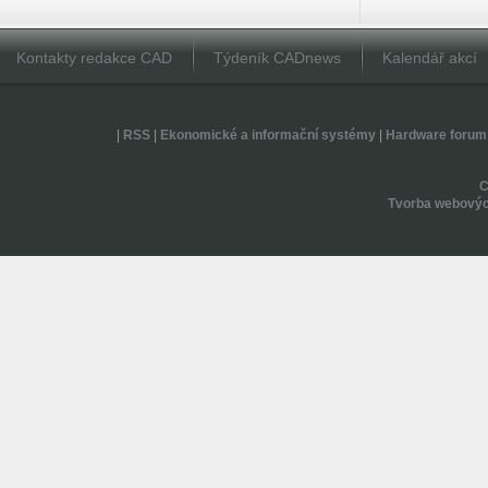
Kontakty redakce CAD
Týdeník CADnews
Kalendář akcí
|
RSS
|
Ekonomické a informační systémy
|
Hardware forum
Tvorba webovýc