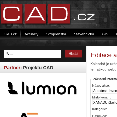
CAD.cz
Aktuality
Strojírenství
Stavebnictví
GIS
Editace 
Kalendář je urč
Partneři
Projektu CAD
tematikou webu
Základní inform
Název akce:
Místo konání:
Kategorie:
Datum od: