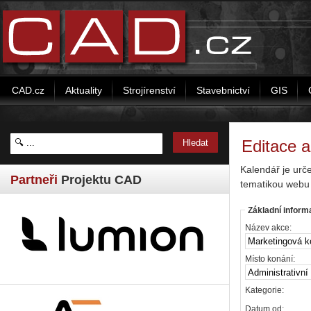
CAD.cz
Aktuality
Strojírenství
Stavebnictví
GIS
Editace 
Kalendář je urč
Partneři
Projektu CAD
tematikou webu
Základní inform
Název akce:
Místo konání:
Kategorie:
Datum od: