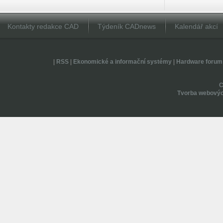
Kontakty redakce CAD
Týdeník CADnews
Kalendář akcí
|
RSS
|
Ekonomické a informační systémy
|
Hardware forum
Tvorba webovýc