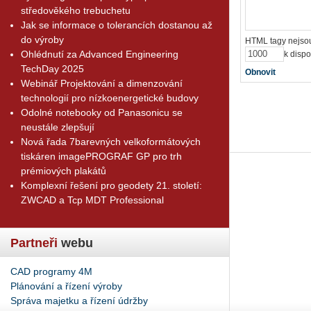
středověkého trebuchetu
Jak se informace o tolerancích dostanou až
do výroby
HTML tagy nejsou
Ohlédnutí za Advanced Engineering
k dispo
TechDay 2025
Obnovit
Webinář Projektování a dimenzování
technologií pro nízkoenergetické budovy
Odolné notebooky od Panasonicu se
neustále zlepšují
Nová řada 7barevných velkoformátových
tiskáren imagePROGRAF GP pro trh
prémiových plakátů
Komplexní řešení pro geodety 21. století:
ZWCAD a Tcp MDT Professional
Partneři
webu
CAD programy 4M
Plánování a řízení výroby
Správa majetku a řízení údržby