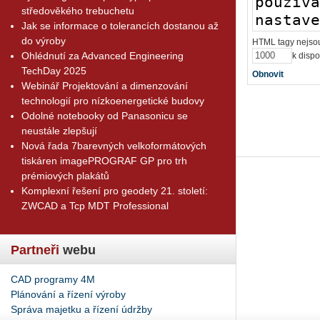
středověkého trebuchetu
Jak se informace o tolerancích dostanou až
do výroby
HTML tagy nejsou
Ohlédnutí za Advanced Engineering
k dispo
TechDay 2025
Obnovit
Webinář Projektování a dimenzování
technologií pro nízkoenergetické budovy
Odolné notebooky od Panasonicu se
neustále zlepšují
Nová řada 7barevných velkoformátových
tiskáren imagePROGRAF GP pro trh
prémiových plakátů
Komplexní řešení pro geodety 21. století:
ZWCAD a Tcp MDT Professional
Partneři
webu
CAD programy 4M
Plánování a řízení výroby
Správa majetku a řízení údržby