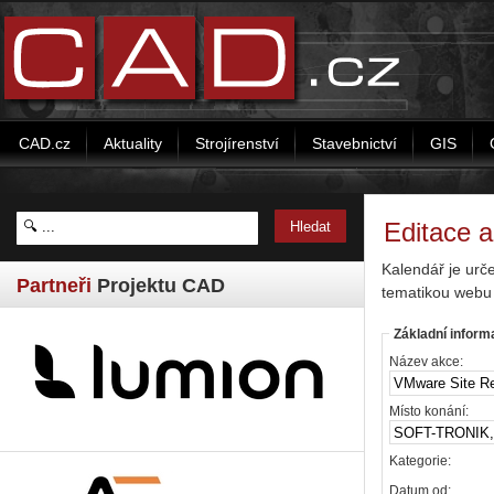
CAD.cz
Aktuality
Strojírenství
Stavebnictví
GIS
Editace 
Kalendář je urč
Partneři
Projektu CAD
tematikou webu
Základní inform
Název akce:
Místo konání:
Kategorie:
Datum od: