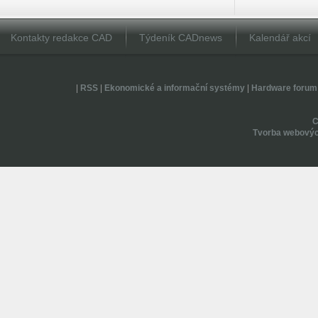
Kontakty redakce CAD
Týdeník CADnews
Kalendář akcí
|
RSS
|
Ekonomické a informační systémy
|
Hardware forum
Tvorba webovýc