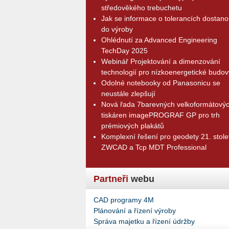
středověkého trebuchetu
Jak se informace o tolerancích dostano
do výroby
Ohlédnutí za Advanced Engineering
TechDay 2025
Webinář Projektování a dimenzování
technologií pro nízkoenergetické budov
Odolné notebooky od Panasonicu se
neustále zlepšují
Nová řada 7barevných velkoformátový
tiskáren imagePROGRAF GP pro trh
prémiových plakátů
Komplexní řešení pro geodety 21. stolet
ZWCAD a Tcp MDT Professional
Partneři
webu
CAD programy 4M
Plánování a řízení výroby
Správa majetku a řízení údržby