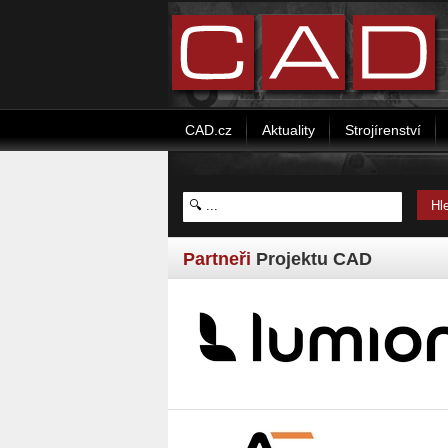
CAD.cz
Aktuality
Strojírenství
Partneři
Projektu CAD