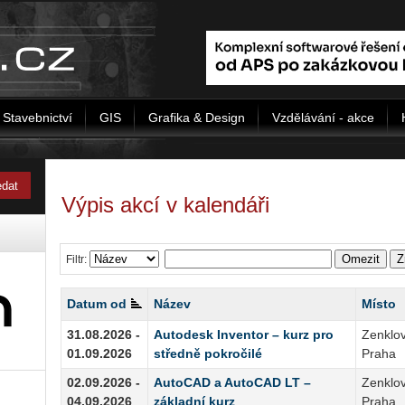
Stavebnictví
GIS
Grafika & Design
Vzdělávání - akce
Výpis akcí v kalendáři
Omezit
Z
Filtr:
Datum od
Název
Místo
31.08.2026 -
Autodesk Inventor – kurz pro
Zenklov
01.09.2026
středně pokročilé
Praha
02.09.2026 -
AutoCAD a AutoCAD LT –
Zenklov
04.09.2026
základní kurz
Praha