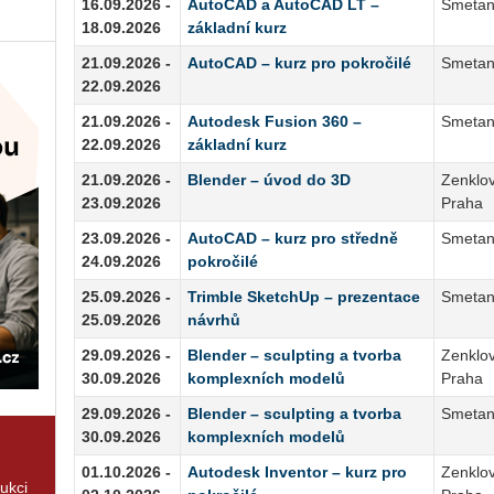
16.09.2026 -
AutoCAD a AutoCAD LT –
Smetan
18.09.2026
základní kurz
21.09.2026 -
AutoCAD – kurz pro pokročilé
Smetan
22.09.2026
21.09.2026 -
Autodesk Fusion 360 –
Smetan
22.09.2026
základní kurz
21.09.2026 -
Blender – úvod do 3D
Zenklov
23.09.2026
Praha
23.09.2026 -
AutoCAD – kurz pro středně
Smetan
24.09.2026
pokročilé
25.09.2026 -
Trimble SketchUp – prezentace
Smetan
25.09.2026
návrhů
29.09.2026 -
Blender – sculpting a tvorba
Zenklov
30.09.2026
komplexních modelů
Praha
29.09.2026 -
Blender – sculpting a tvorba
Smetan
30.09.2026
komplexních modelů
01.10.2026 -
Autodesk Inventor – kurz pro
Zenklov
rukci