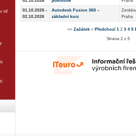
02.10.2026
pokročilé
Praha
01.10.2026 -
Autodesk Fusion 360 –
Zenklov
u až
02.10.2026
základní kurz
Praha
<<
Začátek
<
Předchozí
1
2
3
4
5
Strana 2 z 5
y
ch
í: