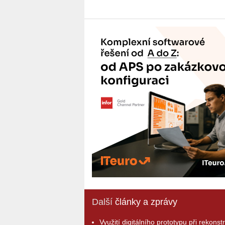
Další
články a zprávy
Využití digitálního prototypu při rekonst