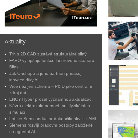
Aktuality
Trh s 2D CAD zůstává strukturálně silný
FARO vylepšuje funkce laserového skeneru
Blink
Jak Onshape a jeho partneři přinášejí
inovace díky AI
Více než jen schéma – P&ID jako centrální
zdroj dat
ENCY Hyper prošel významnou aktualizací
Návrh elektrokola pomocí multifyzikálních
simulací
Lattice Semiconductor dokončila akvizici AMI
Siemens rozvíjí pracovní postupy založené
na agentní AI