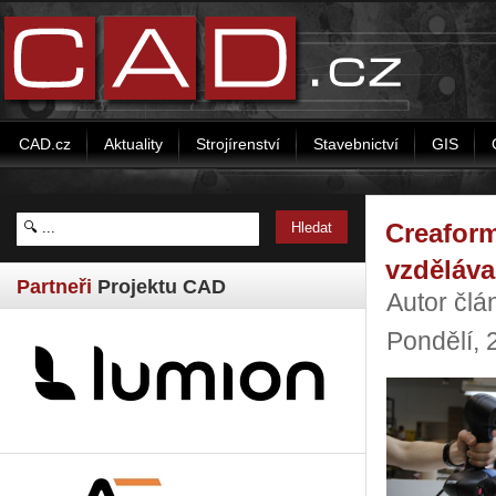
CAD.cz
Aktuality
Strojírenství
Stavebnictví
GIS
Creafor
vzděláva
Partneři
Projektu CAD
Autor čl
Pondělí, 