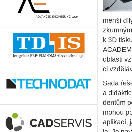
menší díly 
zkum­ným p
k 3D tisku.
ACA­DE­MIA
oblasti vzd
ci vzdě­lá­v
Sada ře­še
a di­dak­ti
den­tům po­
mohou po­u
apli­ka­cí,
la. Je na­v