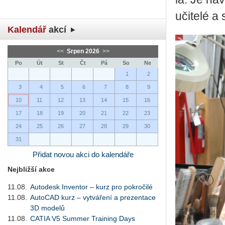
uči­te­lé a
Kalendář
akcí
<<
Srpen 2026
>>
Po
Út
St
Čt
Pá
So
Ne
1
2
3
4
5
6
7
8
9
10
11
12
13
14
15
16
17
18
19
20
21
22
23
24
25
26
27
28
29
30
31
Přidat novou akci do kalendáře
Nejbližší akce
11.08.
Autodesk Inventor – kurz pro pokročilé
11.08.
AutoCAD kurz – vytváření a prezentace
3D modelů
11.08.
CATIA V5 Summer Training Days