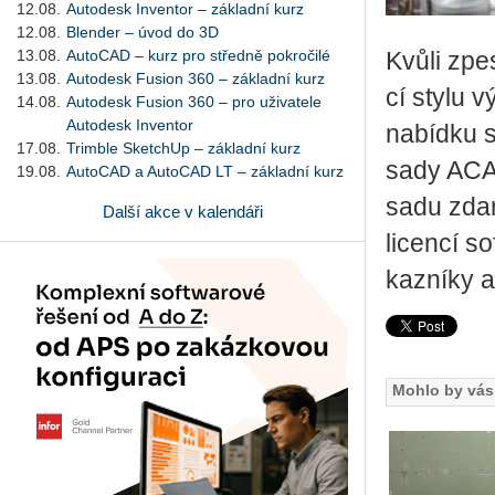
12.08.
Autodesk Inventor – základní kurz
12.08.
Blender – úvod do 3D
13.08.
AutoCAD – kurz pro středně pokročilé
Kvůli zpes­
13.08.
Autodesk Fusion 360 – základní kurz
cí stylu v
14.08.
Autodesk Fusion 360 – pro uživatele
Autodesk Inventor
na­bíd­ku s
17.08.
Trimble SketchUp – základní kurz
sady ACA­D
19.08.
AutoCAD a AutoCAD LT – základní kurz
sadu zdar­
Další akce v kalendáři
li­cen­cí 
kaz­ní­ky a
Mohlo by vás 