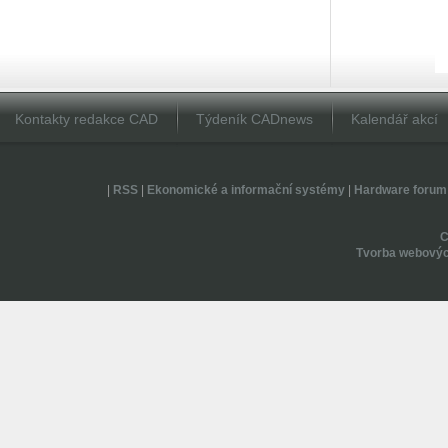
Kontakty redakce CAD
Týdeník CADnews
Kalendář akcí
|
RSS
|
Ekonomické a informační systémy
|
Hardware forum
Tvorba webovýc