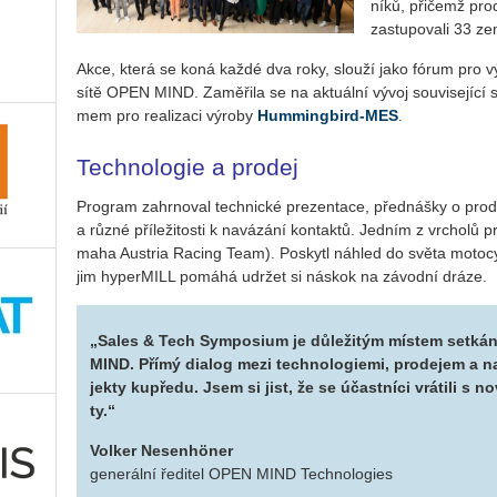
ní­ků, při­čemž pro­
za­stu­po­va­li 33 ze
Akce, která se koná každé dva roky, slou­ží jako fórum pro vý­mě
sítě OPEN MIND. Za­mě­ři­la se na ak­tu­ál­ní vývoj sou­vi­se­jí­cí 
mem pro re­a­li­za­ci vý­ro­by
Hum­min­g­bi­rd-MES
.
Technologie a prodej
Pro­gram za­hr­no­val tech­nic­ké pre­zen­ta­ce, před­náš­ky o pro­de­ji 
a různé pří­le­ži­tos­ti k na­vá­zá­ní kon­tak­tů. Jed­ním z vr­cho­
ma­ha Aus­tria Ra­cing Team). Po­sky­tl ná­hled do světa mo­to­cy­
jim hy­per­MILL po­má­há udr­žet si ná­skok na zá­vod­ní dráze.
„Sales & Tech Sym­posi­um je dů­le­ži­tým mís­tem se­tká­ní
MIND. Přímý di­a­log mezi tech­no­lo­gi­e­mi, pro­de­jem a na­
jek­ty kupře­du. Jsem si jist, že se účast­ní­ci vrá­ti­li s no­
ty.“
Vol­ker Ne­se­nhöner
ge­ne­rál­ní ře­di­tel OPEN MIND Tech­no­lo­gies