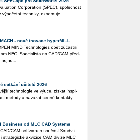
k SPECapc pro SolidWorks 2025
a­luati­on Cor­po­rati­on (SPEC), spo­leč­nost
 vý­po­čet­ní tech­ni­ky, ozna­mu­je ...
 MACH - nové inovace hyperMILL
EN MIND Tech­no­lo­gies opět zú­čast­ní
ham NEC. Spe­ci­a­lis­ta na CAD/CAM před­
 nej­no­...
é setkání učitelů 2026
věj­ší tech­no­lo­gie ve výuce, zís­kat in­spi­
a­cí me­to­dy a na­vá­zat cenné kon­tak­ty
M Business od MLC CAD Systems
el CAD/CAM soft­wa­ru a sou­část San­dvik
 stra­te­gic­ké akvi­zi­ce CAM di­vi­ze MLC