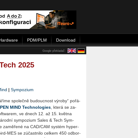
Hardware
PDM/PLM
Download
Google překladač:
Tech 2025
ind
|
Sympozium
ří­me spo­leč­ně bu­douc­nost vý­ro­by“ po­řá­
PEN MIND Tech­no­lo­gies
, která se za­
t­warem, ve dnech 12. až 15. květ­na
ná­rod­ní sym­po­zi­um Sales & Tech Sym­
e za­mě­ře­né na CAD/CAM sys­tém hy­per­
­rd-MES se zú­čast­ni­lo cel­kem 450 od­bor­