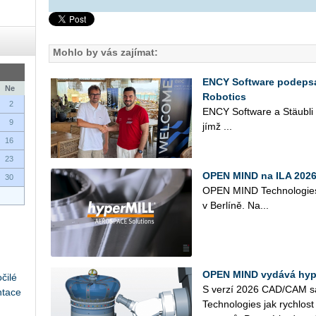
Mohlo by vás zajímat:
ENCY Software podepsa
Ne
Robotics
2
ENCY Soft­ware a Stäu­bli Ro
9
jímž ...
16
23
OPEN MIND na ILA 2026 
30
OPEN MIND Tech­no­lo­gies s
v Ber­lí­ně. Na...
OPEN MIND vydává hyp
čilé
S verzí 2026 CAD/CAM sa
ntace
Tech­no­lo­gies jak rych­lost