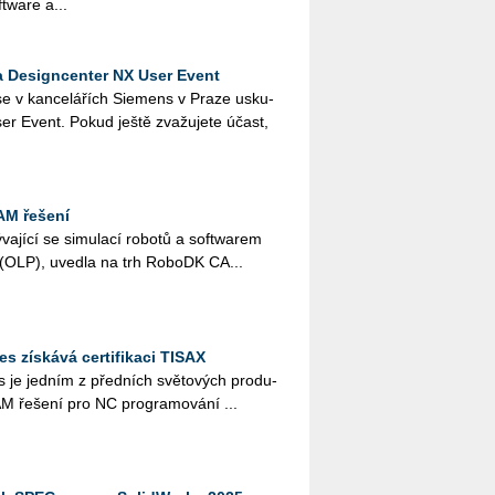
t­ware a...
a Designcenter NX User Event
e v kan­ce­lá­řích Sie­­mens v Praze usku­
ser Event. Pokud ještě zva­žu­je­te účast,
AM řešení
a­jí­cí se si­mu­la­cí ro­bo­tů a soft­wa­rem
­ní (OLP), uved­la na trh Ro­boDK CA...
 získává certifikaci TISAX
je jed­ním z před­ních svě­to­vých pro­du­
 ře­še­ní pro NC pro­gra­mo­vá­ní ...