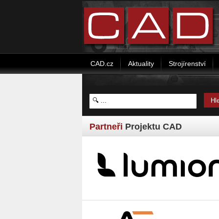
CAD.cz
Aktuality
Strojírenství
Partneři
Projektu CAD