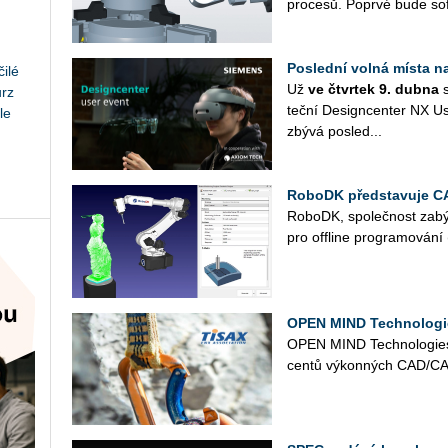
pro­ce­sů. Po­pr­vé bude sof
Poslední volná místa n
ilé
Už
ve čtvr­tek 9. dubna
s
urz
teč­ní De­sign­cen­ter NX U
le
zbývá po­sled...
RoboDK představuje C
Ro­boDK, spo­leč­nost za­bý­v
pro of­fli­ne pro­gra­mo­vá
OPEN MIND Technologies
OPEN MIND Tech­no­lo­gies 
cen­tů vý­kon­ných CAD/CAM