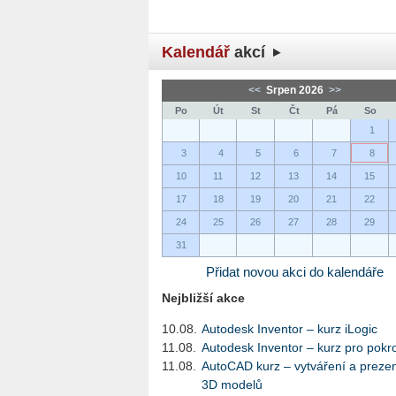
Kalendář
akcí
<<
Srpen 2026
>>
Po
Út
St
Čt
Pá
So
1
3
4
5
6
7
8
10
11
12
13
14
15
17
18
19
20
21
22
24
25
26
27
28
29
31
Přidat novou akci do kalendáře
Nejbližší akce
10.08.
Autodesk Inventor – kurz iLogic
11.08.
Autodesk Inventor – kurz pro pokro
11.08.
AutoCAD kurz – vytváření a preze
3D modelů