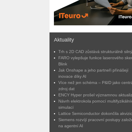
Aktuality
Trh s 2D CAD zůstává strukturálně siln
FARO vylepšuje funkce laserového ske
Blink
Jak Onshape a jeho partneři přinášejí
inovace díky AI
Více než jen schéma – P&ID jako centrá
zdroj dat
ENCY Hyper prošel významnou aktuali
Návrh elektrokola pomocí multifyzikální
simulací
Lattice Semiconductor dokončila akvizic
Siemens rozvíjí pracovní postupy zalo
na agentní AI