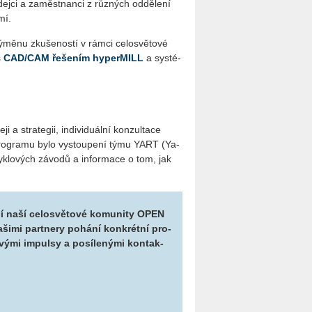
dej­ci a za­měst­nan­ci z růz­ných od­dě­le­ní
mí.
­nu zku­še­nos­tí v rámci ce­lo­svě­to­vé
s
CAD/CAM ře­še­ním hy­per­MILL
a sys­té­
a stra­te­gii, in­di­vi­du­ál­ní kon­zul­ta­ce
lů pro­gra­mu bylo vy­stou­pe­ní týmu YART (Ya­
klo­vých zá­vo­dů a in­for­ma­ce o tom, jak
 naší ce­lo­svě­to­vé ko­mu­ni­ty OPEN
ši­mi part­ne­ry po­há­ní kon­krét­ní pro­
vý­mi im­pul­sy a po­sí­le­ný­mi kon­tak­