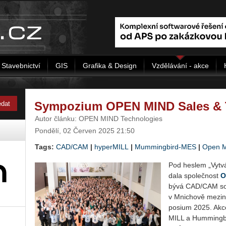
Stavebnictví
GIS
Grafika & Design
Vzdělávání - akce
Sympozium OPEN MIND Sales & 
Autor článku: OPEN MIND Technologies
Pondělí, 02 Červen 2025 21:50
Tags:
CAD/CAM
|
hyperMILL
|
Mummingbird-MES
|
Open M
Pod hes­lem „Vy­tvá­
da­la spo­leč­nost
O
bý­vá CAD/CAM sof
v Mni­cho­vě me­zi­
posi­um 2025. Akc
MILL a Hum­min­g­bi