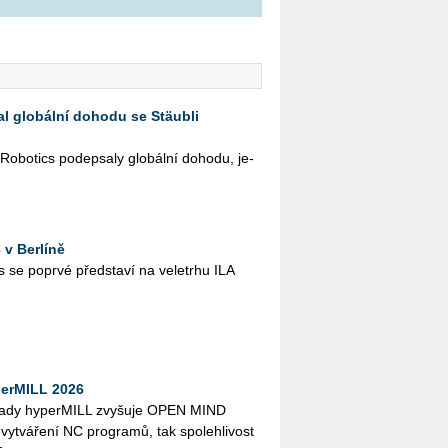
l globální dohodu se Stäubli
­bo­tics po­de­psa­ly glo­bál­ní do­ho­du, je­
v Berlíně
e po­pr­vé před­sta­ví na ve­letr­hu ILA
erMILL 2026
dy hy­per­MILL zvy­šu­je OPEN MIND
 vy­tvá­ře­ní NC pro­gra­mů, tak spo­leh­li­vost