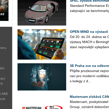
SPEC vydává benchmar
Stan­dard Per­for­man­ce Ev
za­bý­va­jí­cí se ben­chmar­ky
OPEN MIND na výstavě
Od 20. do 24. dubna se OP
vý­sta­vy MACH v Bir­ming
ý
sta­ví nej­no­věj­ší vy­lep­še­ní
neru
3E Praha zve na odborn
lní
Přijď­te pro­zkou­mat nej­no­
ra­ci pro mo­der­ní vzdě­lá­v
zací
s ko­le­gy z d...
ch
i AMI
Mastercam získává CA
žené
Mas­ter­cam, po­sky­to­va­t
Group, ozná­mil do­kon­če­ní