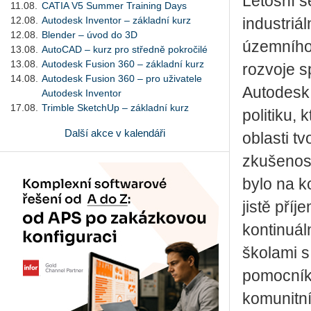
Letošní s
11.08.
CATIA V5 Summer Training Days
12.08.
Autodesk Inventor – základní kurz
industriá
12.08.
Blender – úvod do 3D
územního 
13.08.
AutoCAD – kurz pro středně pokročilé
13.08.
Autodesk Fusion 360 – základní kurz
rozvoje s
14.08.
Autodesk Fusion 360 – pro uživatele
Autodesk 
Autodesk Inventor
17.08.
Trimble SketchUp – základní kurz
politiku,
Další akce v kalendáři
oblasti tv
zkušenost
bylo na k
jistě pří
kontinuál
školami s
pomocníke
komunitn