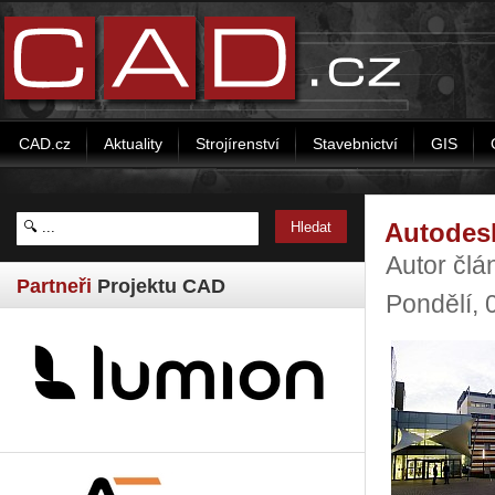
CAD.cz
Aktuality
Strojírenství
Stavebnictví
GIS
Autodes
Autor člá
Partneři
Projektu CAD
Pondělí, 