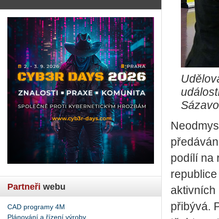
Udělová
událost
Sázavo
Neodmysli
předávání
podílí na
republice 
Partneři
webu
aktivníc
přibývá. 
CAD programy 4M
Plánování a řízení výroby