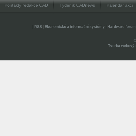
Kontakty redakce CAD
Týdeník CADnews
Kalendář akcí
|
RSS
|
Ekonomické a informační systémy
|
Hardware forum
Tvorba webovýc