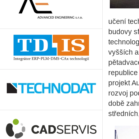
učení tec
budovy sf
technolog
vyšších a
pětadvace
republice
projekt 
rozvoj po
době zahr
středních