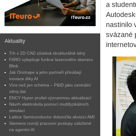
a student
Autodesku
nastínilo
svázané 
Aktuality
interneto
Trh s 2D CAD zůstává strukturálně silný
FARO vylepšuje funkce laserového skeneru
Blink
Jak Onshape a jeho partneři přinášejí
inovace díky AI
Více než jen schéma – P&ID jako centrální
zdroj dat
ENCY Hyper prošel významnou aktualizací
Návrh elektrokola pomocí multifyzikálních
simulací
Lattice Semiconductor dokončila akvizici AMI
Siemens rozvíjí pracovní postupy založené
na agentní AI