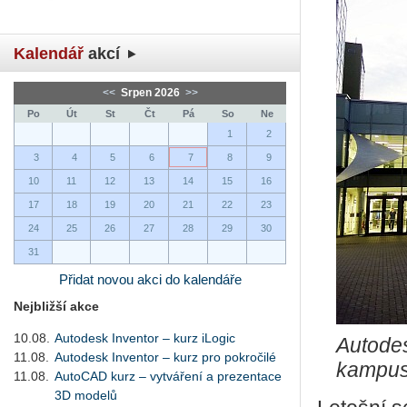
Kalendář
akcí
<<
Srpen 2026
>>
Po
Út
St
Čt
Pá
So
Ne
1
2
3
4
5
6
7
8
9
10
11
12
13
14
15
16
17
18
19
20
21
22
23
24
25
26
27
28
29
30
31
Přidat novou akci do kalendáře
Nejbližší akce
10.08.
Autodesk Inventor – kurz iLogic
Autode
11.08.
Autodesk Inventor – kurz pro pokročilé
kampus
11.08.
AutoCAD kurz – vytváření a prezentace
3D modelů