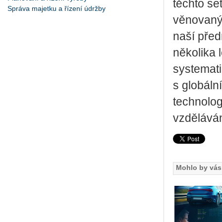
těchto se
Správa majetku a řízení údržby
věnovaný 
naší před
několika 
systemati
s globáln
technolo
vzděláván
Mohlo by vás 