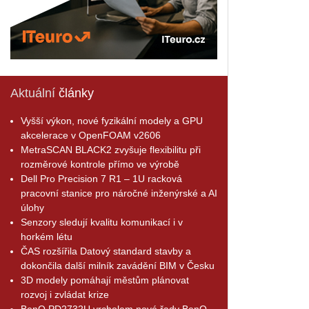
Aktuální
články
Vyšší výkon, nové fyzikální modely a GPU
akcelerace v OpenFOAM v2606
MetraSCAN BLACK2 zvyšuje flexibilitu při
rozměrové kontrole přímo ve výrobě
Dell Pro Precision 7 R1 – 1U racková
pracovní stanice pro náročné inženýrské a AI
úlohy
Senzory sledují kvalitu komunikací i v
horkém létu
ČAS rozšířila Datový standard stavby a
dokončila další milník zavádění BIM v Česku
3D modely pomáhají městům plánovat
rozvoj i zvládat krize
BenQ PD2732U vrcholem nové řady BenQ