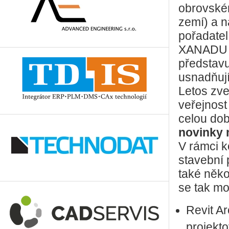
obrovském
zemí) a n
pořadatel
XANADU se
představu
usnadňují
Letos zve
veřejnost
celou dob
novinky
V rámci k
stavební 
také něko
se tak mo
Revit A
projekt