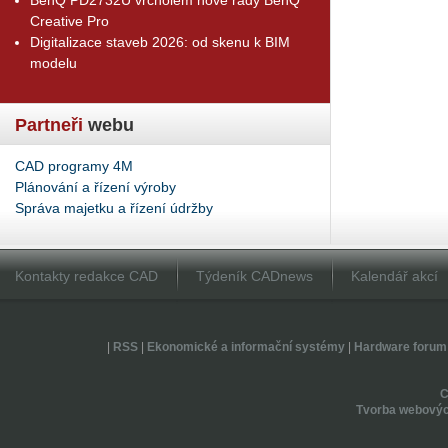
Creative Pro
Digitalizace staveb 2026: od skenu k BIM
modelu
Partneři
webu
CAD programy 4M
Plánování a řízení výroby
Správa majetku a řízení údržby
Kontakty redakce CAD
Týdeník CADnews
Kalendář akcí
|
RSS
|
Ekonomické a informační systémy
|
Hardware forum
Tvorba webovýc