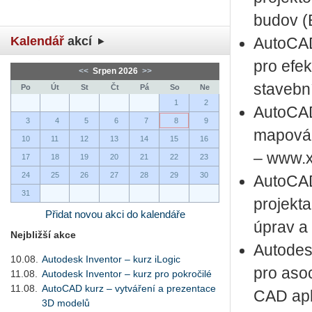
budov (
Kalendář
akcí
AutoCAD
pro efek
<<
Srpen 2026
>>
stavebn
Po
Út
St
Čt
Pá
So
Ne
1
2
AutoCAD
3
4
5
6
7
8
9
mapován
10
11
12
13
14
15
16
– www.x
17
18
19
20
21
22
23
24
25
26
27
28
29
30
AutoCAD
31
projekt
Přidat novou akci do kalendáře
úprav a
Nejbližší akce
Autodesk
10.08.
Autodesk Inventor – kurz iLogic
pro asoc
11.08.
Autodesk Inventor – kurz pro pokročilé
11.08.
AutoCAD kurz – vytváření a prezentace
CAD apl
3D modelů