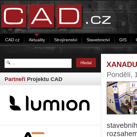
CAD.cz
Aktuality
Strojírenství
Stavebnictví
GIS
XANADU 
Pondělí,
Partneři
Projektu CAD
stavebníh
rozsahem 