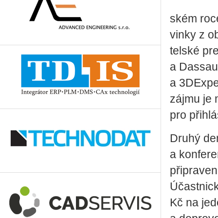
ském roce 
vin­ky z o
tel­ské pr
a Dassault
a 3DE­x­pe­
zájmu je mo
pro při­hl
Druhý den
a kon­fe­
při­pra­ve
Účast­nic­
Kč na jede