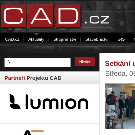
CAD.cz
Aktuality
Strojírenství
Stavebnictví
GIS
Setkání 
Středa, 0
Partneři
Projektu CAD