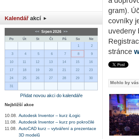
a do­pro­v
gram). Úča
Kalendář
akcí
cov­ní­ky 
uve­de­ny 
<<
Srpen 2026
>>
Po
Út
St
Čt
Pá
So
Ne
Re­gis­tra­
1
2
strán­ce
w
3
4
5
6
7
8
9
10
11
12
13
14
15
16
17
18
19
20
21
22
23
24
25
26
27
28
29
30
Mohlo by vás 
31
Přidat novou akci do kalendáře
Nejbližší akce
10.08.
Autodesk Inventor – kurz iLogic
11.08.
Autodesk Inventor – kurz pro pokročilé
11.08.
AutoCAD kurz – vytváření a prezentace
3D modelů