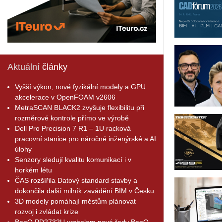
Aktuální
články
Vyšší výkon, nové fyzikální modely a GPU
akcelerace v OpenFOAM v2606
MetraSCAN BLACK2 zvyšuje flexibilitu při
rozměrové kontrole přímo ve výrobě
Dell Pro Precision 7 R1 – 1U racková
pracovní stanice pro náročné inženýrské a AI
úlohy
Senzory sledují kvalitu komunikací i v
horkém létu
ČAS rozšířila Datový standard stavby a
dokončila další milník zavádění BIM v Česku
3D modely pomáhají městům plánovat
rozvoj i zvládat krize
BenQ PD2732U vrcholem nové řady BenQ