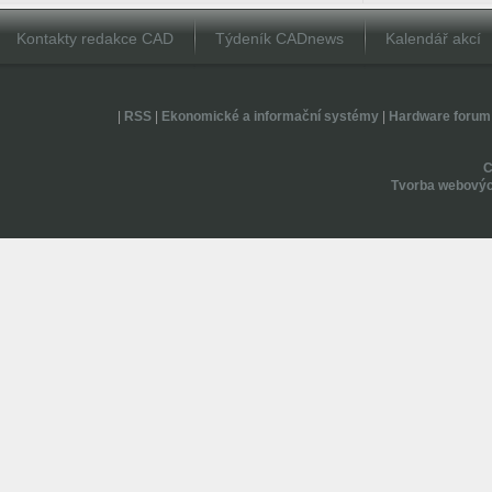
Kontakty redakce CAD
Týdeník CADnews
Kalendář akcí
|
RSS
|
Ekonomické a informační systémy
|
Hardware forum
Tvorba webovýc