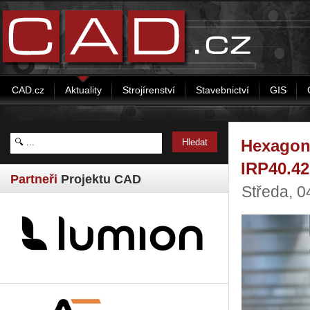
CAD.cz
Aktuality
Strojírenství
Stavebnictví
GIS
Hexagon 
IRP40.42
Partneři
Projektu CAD
Středa, 0