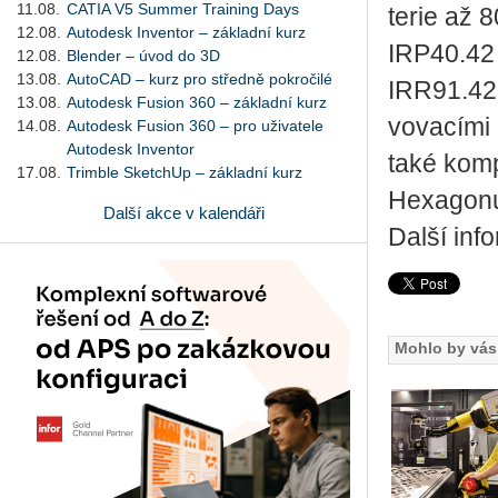
11.08.
CATIA V5 Summer Training Days
te­rie až 8
12.08.
Autodesk Inventor – základní kurz
IRP40.42 ko­
12.08.
Blender – úvod do 3D
13.08.
AutoCAD – kurz pro středně pokročilé
IRR91.42 a
13.08.
Autodesk Fusion 360 – základní kurz
vo­va­cí­mi
14.08.
Autodesk Fusion 360 – pro uživatele
Autodesk Inventor
také kom­pa­
17.08.
Trimble SketchUp – základní kurz
He­xa­go­n
Další akce v kalendáři
Další inf
Mohlo by vás 