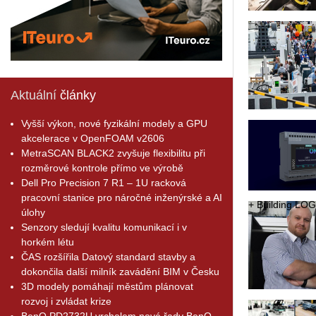
Aktuální
články
Vyšší výkon, nové fyzikální modely a GPU
akcelerace v OpenFOAM v2606
MetraSCAN BLACK2 zvyšuje flexibilitu při
rozměrové kontrole přímo ve výrobě
Dell Pro Precision 7 R1 – 1U racková
pracovní stanice pro náročné inženýrské a AI
+ Bu­il­ding LOGO!
úlohy
Senzory sledují kvalitu komunikací i v
horkém létu
ČAS rozšířila Datový standard stavby a
dokončila další milník zavádění BIM v Česku
3D modely pomáhají městům plánovat
rozvoj i zvládat krize
BenQ PD2732U vrcholem nové řady BenQ