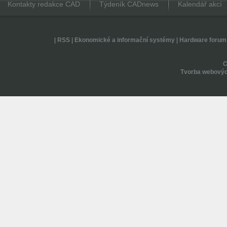
Kontakty redakce CAD
Týdeník CADnews
Kalendář akcí
|
RSS
|
Ekonomické a informační systémy
|
Hardware forum
Tvorba webovýc