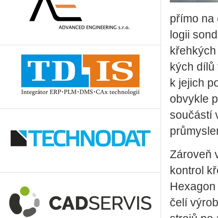
přímo na o
lo­gii sond
křeh­kých 
kých dílů v
k je­jich p
ob­vykle př
sou­čás­tí
prů­mys­l
Zá­ro­veň v
kon­t­rol k
He­xa­gon 
čelí vý­rob