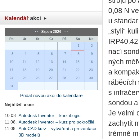
stro­jů po 
0,08 N ve
Kalendář
akcí
u stan­dar
„styli“ ku­
<<
Srpen 2026
>>
Po
Út
St
Čt
Pá
So
Ne
IRP40.42 s
1
2
na­cí sond
3
4
5
6
7
8
9
ných mě­ře­
10
11
12
13
14
15
16
17
18
19
20
21
22
23
a kom­pakt
24
25
26
27
28
29
30
rá­bě­cích 
31
s in­fra­č
Přidat novou akci do kalendáře
son­dou a 
Nejbližší akce
Je velmi d
10.08.
Autodesk Inventor – kurz iLogic
11.08.
Autodesk Inventor – kurz pro pokročilé
za­chy­tit 
11.08.
AutoCAD kurz – vytváření a prezentace
trém­ně ma
3D modelů