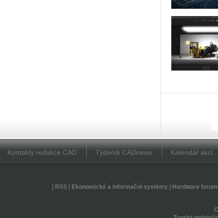
Kontakty redakce CAD
Týdeník CADnews
Kalendář akcí
|
RSS
|
Ekonomické a informační systémy
|
Hardware forum
Tvorba webovýc