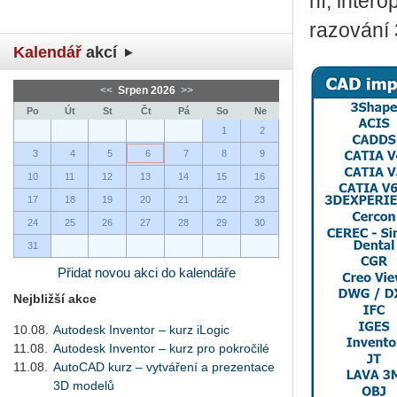
ní, in­te­r
ra­zo­vá­n
Kalendář
akcí
<<
Srpen 2026
>>
Po
Út
St
Čt
Pá
So
Ne
1
2
3
4
5
6
7
8
9
10
11
12
13
14
15
16
17
18
19
20
21
22
23
24
25
26
27
28
29
30
31
Přidat novou akci do kalendáře
Nejbližší akce
10.08.
Autodesk Inventor – kurz iLogic
11.08.
Autodesk Inventor – kurz pro pokročilé
11.08.
AutoCAD kurz – vytváření a prezentace
3D modelů