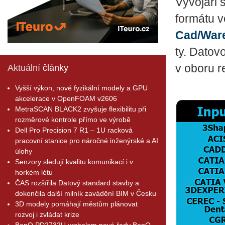
Vý­vo­já­ř
for­má­tu 
Cad/War
ty. Da­to­v
v oboru re­
Aktuální
články
Vyšší výkon, nové fyzikální modely a GPU
akcelerace v OpenFOAM v2606
MetraSCAN BLACK2 zvyšuje flexibilitu při
rozměrové kontrole přímo ve výrobě
Dell Pro Precision 7 R1 – 1U racková
pracovní stanice pro náročné inženýrské a AI
úlohy
Senzory sledují kvalitu komunikací i v
horkém létu
ČAS rozšířila Datový standard stavby a
dokončila další milník zavádění BIM v Česku
3D modely pomáhají městům plánovat
rozvoj i zvládat krize
BenQ PD2732U vrcholem nové řady BenQ