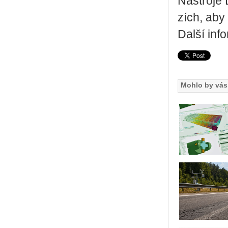
Ná­stro­je 
zích, aby v
Další inf
Mohlo by vás 