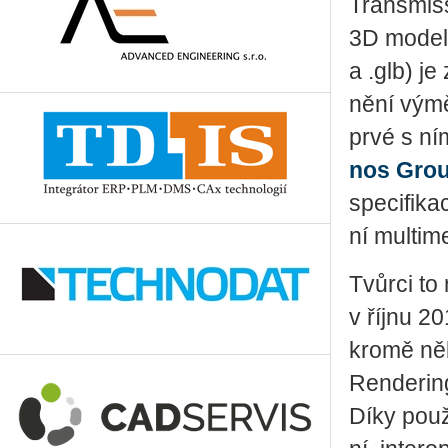
Transmis­s
3D mo­de­l
a .glb) je
ně­ní vý­m
pr­vé s ní
nos Gro
spe­ci­fi­k
ní mul­ti­m
Tvůr­ci to
v říjnu 2
kromě ně­ko
Ren­de­ring
Díky po­u­ž