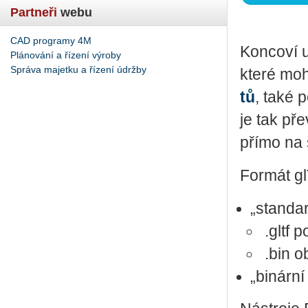
Partneři
webu
CAD programy 4M
Kon­co­ví 
Plánování a řízení výroby
Správa majetku a řízení údržby
které moho
tů
, také p
je tak pře­
přímo na 
For­mát gl
„stan­da
.gltf p
.bin ob­
„bi­nár­n