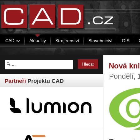
CAD.cz
Aktuality
Strojírenství
Stavebnictví
GIS
Nová kni
Pondělí, 
Partneři
Projektu CAD