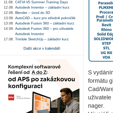
11.08.
CATIA V5 Summer Training Days
12.08.
Autodesk Inventor – základní kurz
12.08.
Blender – úvod do 3D
13.08.
AutoCAD – kurz pro středně pokročilé
13.08.
Autodesk Fusion 360 – základní kurz
14.08.
Autodesk Fusion 360 – pro uživatele
Autodesk Inventor
17.08.
Trimble SketchUp – základní kurz
Další akce v kalendáři
S vy­dá­ní
for­má­tu g
Cad/Ware,
uži­va­te­l
nager.