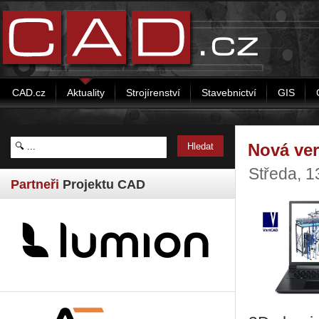
CAD.cz
Aktuality
Strojírenství
Stavebnictví
GIS
Nová ver
Středa, 1
Partneři
Projektu CAD