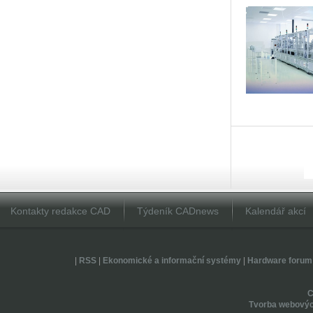
Kontakty redakce CAD
Týdeník CADnews
Kalendář akcí
|
RSS
|
Ekonomické a informační systémy
|
Hardware forum
Tvorba webovýc