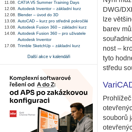
11.08.
CATIA V5 Summer Training Days
DWG/DXF, k
12.08.
Autodesk Inventor – základní kurz
12.08.
Blender – úvod do 3D
lze vět­ši­n
13.08.
AutoCAD – kurz pro středně pokročilé
13.08.
Autodesk Fusion 360 – základní kurz
barev může 
14.08.
Autodesk Fusion 360 – pro uživatele
sou­řad­ni
Autodesk Inventor
17.08.
Trimble SketchUp – základní kurz
nost – kro
Další akce v kalendáři
tyto hod­n
stře­du sou
VariCA
Pro­hlí­žeč
ote­vře­nýc
sou­bo­rů 
ote­vře­ný