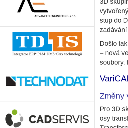
3D sku­pin.
vy­tvo­ře­
stup do D
za­dá­vá­ní
Došlo také
– nová ver
sou­bo­ry,
VariCA
Změny 
Pro 3D sku­
osy trans­f
Trans­for­