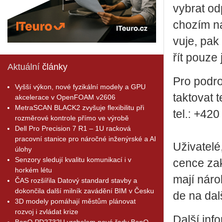
vy­brat od­
cho­zím na
vu­je, pak
řít pouze 
Aktuální
články
Pro po­drob
Vyšší výkon, nové fyzikální modely a GPU
tak­to­vat 
akcelerace v OpenFOAM v2606
MetraSCAN BLACK2 zvyšuje flexibilitu při
tel.: +42
rozměrové kontrole přímo ve výrobě
Dell Pro Precision 7 R1 – 1U racková
pracovní stanice pro náročné inženýrské a AI
Uži­va­te­l
úlohy
Senzory sledují kvalitu komunikací i v
cen­ce zak­
horkém létu
ma­jí náro
ČAS rozšířila Datový standard stavby a
dokončila další milník zavádění BIM v Česku
de na dalš
3D modely pomáhají městům plánovat
rozvoj i zvládat krize
Další in
BenQ PD2732U vrcholem nové řady BenQ