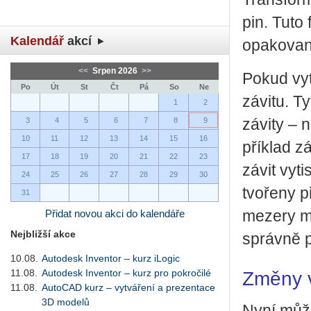
pin. Tuto f
Kalendář
akcí
opa­ko­va­n
<<
Srpen 2026
>>
Pokud vy­tv
Po
Út
St
Čt
Pá
So
Ne
zá­vi­tu. T
1
2
3
4
5
6
7
8
9
zá­vi­ty – 
10
11
12
13
14
15
16
pří­klad zá
17
18
19
20
21
22
23
závit vy­ti
24
25
26
27
28
29
30
tvo­ře­ny 
31
Přidat novou akci do kalendáře
me­ze­ry m
Nejbližší akce
správ­ně po
10.08.
Autodesk Inventor – kurz iLogic
11.08.
Autodesk Inventor – kurz pro pokročilé
Změny 
11.08.
AutoCAD kurz – vytváření a prezentace
3D modelů
Nyní mů­že­