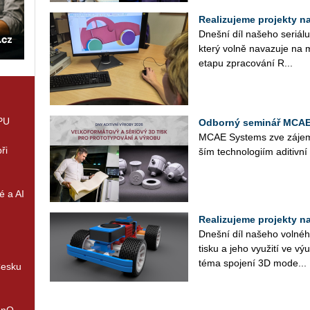
Realizujeme projekty na 
Dneš­ní díl na­še­ho se­ri­á­
který volně na­va­zu­je na m
etapu zpra­co­vá­ní R...
GPU
Odborný seminář MCAE 
MCAE Sys­tems zve zá­jem­c
ři
ším tech­no­lo­giím adi­tiv­n
é a AI
Realizujeme projekty na 
Dneš­ní díl na­še­ho vol­né­ho
tisku a jeho vy­u­ži­tí ve v
téma spo­je­ní 3D mo­de...
Česku
enQ