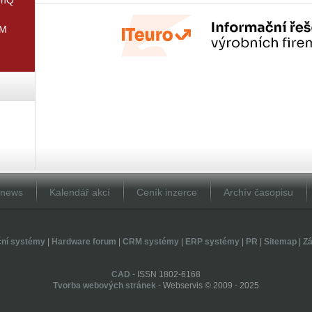
IM
Dnews
Kalendář akcí
Ceník inzerce
Archív časopisu
ční systémy
|
Hardware forum
|
CRM systémy
|
ERP systémy
|
PR
|
Sitemap
|
Zá
CAD
- ISSN 1802-6168
Tvorba webových stránek
- Webservis © 2009 - 2025