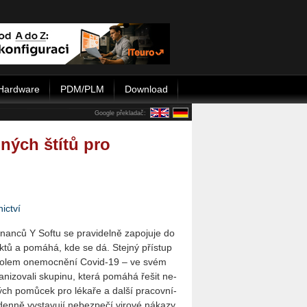
Hardware
PDM/PLM
Download
Google překladač:
ných štítů pro
ictví
an­ců Y Softu se pra­vi­del­ně za­po­ju­je do
ek­tů a po­má­há, kde se dá. Stej­ný pří­stup
­a­ci kolem one­moc­ně­ní Covid-19 – ve svém
ni­zo­va­li sku­pi­nu, která po­má­há řešit ne­
ých po­mů­cek pro lé­ka­ře a další pra­cov­ní­
en­ně vy­sta­vu­jí ne­bez­pe­čí vi­ro­vé ná­ka­zy.