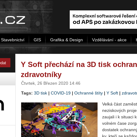
Stavebnictví
GIS
Grafika & Design
Vzdělávání - akce
Y Soft přechází na 3D tisk ochran
zdravotníky
Čtvrtek, 26 Březen 2020 14:46
Tags:
3D tisk
|
COVID-19
|
Ochranné štíty
|
Y Soft
|
zdravotn
Velká část za­měst­n
ne­zisko­vých pro­j
za­u­ja­li i k si­tu
vol­ném čase zor­ga­
do­sta­tek ochran­n
ky, kteří se kaž­do­d