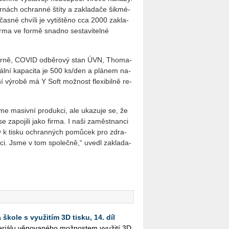
r­nách ochran­né štíty a za­kla­da­če šik­mé­
as­né chví­li je vy­tiš­tě­no cca 2000 za­kla­
ar­ma ve for­mě snad­no se­sta­vi­tel­né
č­ní v Brně, COVID od­bě­ro­vý stan ÚVN, Tho­ma­
tu­ál­ní ka­pa­ci­ta je 500 ks/den a plá­nem na­
í vý­ro­bě má Y Soft mož­nost fle­xi­bil­ně re­
­me masiv­ní pro­duk­ci, ale uka­zu­je se, že
 za­po­ji­li jako firma. I naši za­měst­nan­ci
r­ny k tisku ochran­ných po­mů­cek pro zdra­
­ci. Jsme v tom spo­leč­ně,“ uvedl za­kla­da­
škole s využitím 3D tisku, 14. díl
i­á­lu vě­no­va­né­ho mož­nos­tem vy­u­ži­tí 3D