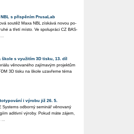
 NBL s přispěním PrusaLab
­lo­vá sou­těž Maxa NBL zís­ká­vá novou po­
druhé a třetí místo. Ve spo­lu­prá­ci CZ BAS­
...
škole s využitím 3D tisku, 13. díl
i­á­lu vě­no­va­né­ho za­jí­ma­vým pro­jek­tům
­tím FDM 3D tisku na škole uza­vře­me téma
otypování i výrobu již 26. 5.
Sys­tems od­bor­ný se­mi­nář vě­no­va­ný
o­giím adi­tiv­ní vý­ro­by. Pokud máte zájem,
 ...