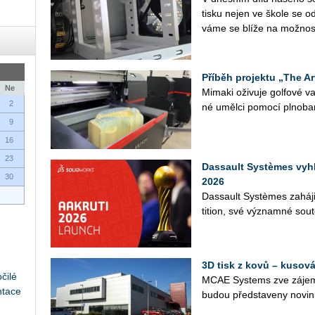
tisku nejen ve škole se od
vá­me se blíže na mož­nos­
Příběh projektu „The Ar
Ne
Mi­ma­ki oži­vu­je gol­fo­vé
2
né uměl­ci po­mo­cí pl­no­ba
9
16
23
Dassault Systèmes vyh
30
2026
Das­sault Sys­tè­mes za­há­j
ti­ti­on, své vý­znam­né sou­tě
3D tisk z kovů – kusová
čilé
MCAE Sys­tems zve zá­jem­
ntace
budou před­sta­ve­ny no­vin