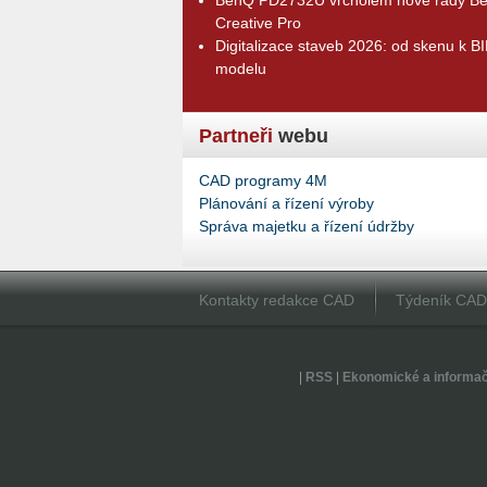
Creative Pro
Digitalizace staveb 2026: od skenu k B
modelu
Partneři
webu
CAD programy 4M
Plánování a řízení výroby
Správa majetku a řízení údržby
Kontakty redakce CAD
Týdeník CA
|
RSS
|
Ekonomické a informa