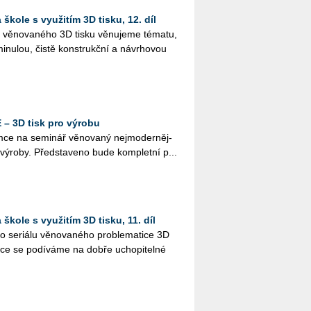
škole s využitím 3D tisku, 12. díl
lu vě­no­va­né­ho 3D tisku vě­nu­je­me té­ma­tu,
i­nu­lou, čistě kon­strukč­ní a ná­vr­ho­vou
– 3D tisk pro výrobu
e na se­mi­nář vě­no­va­ný nej­mo­der­něj­
í vý­ro­by. Před­sta­ve­no bude kom­plet­ní p...
škole s využitím 3D tisku, 11. díl
 se­ri­á­lu vě­no­va­né­ho pro­ble­ma­ti­ce 3D
ýuce se po­dí­vá­me na dobře ucho­pi­tel­né