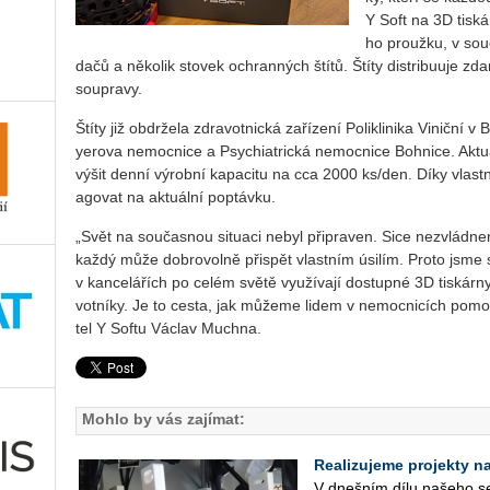
Y Soft na 3D tis­ká
ho prouž­ku, v sou­č
da­čů a ně­ko­lik sto­vek ochran­ných štítů. Štíty dis­tri­bu­u­je zd
soupra­vy.
Štíty již ob­dr­že­la zdra­vot­nic­ká za­ří­ze­ní Po­likli­ni­ka Vi­ni
ye­ro­va ne­moc­ni­ce a Psy­chi­at­ric­ká ne­moc­ni­ce Boh­ni­ce. Ak­
vý­šit den­ní vý­rob­ní ka­pa­ci­tu na cca 2000 ks/den. Díky vlast­n
a­go­vat na ak­tu­ál­ní po­ptáv­ku.
„Svět na sou­čas­nou si­tu­a­ci nebyl při­pra­ven. Sice ne­zvlád­ne
kaž­dý může dob­ro­vol­ně při­spět vlast­ním úsi­lím. Pro­to jsme se
v kan­ce­lá­řích po celém světě vy­u­ží­va­jí do­stup­né 3D tis­ká
vot­ní­ky. Je to cesta, jak mů­že­me lidem v ne­moc­ni­cích po­mo
tel Y Softu Vác­lav Much­na.
Mohlo by vás zajímat:
Realizujeme projekty na 
V dneš­ním dílu na­še­ho se­r