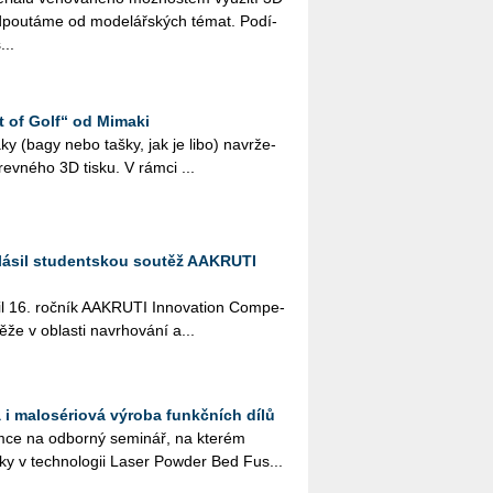
­pou­tá­me od mo­de­lář­ských témat. Po­dí­
...
t of Golf“ od Mimaki
 vaky (bagy nebo tašky, jak je libo) na­vr­že­
­rev­né­ho 3D tisku. V rámci ...
lásil studentskou soutěž AAKRUTI
il 16. roč­ník AA­KRU­TI In­no­vati­on Com­pe­
­že v ob­las­ti na­vr­ho­vá­ní a...
 i malosériová výroba funkčních dílů
ce na od­bor­ný se­mi­nář, na kte­rém
­ky v tech­no­lo­gii Laser Pow­der Bed Fus...