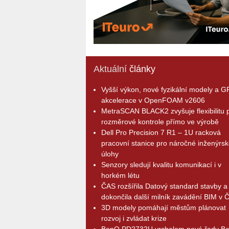
Aktuální
články
Vyšší výkon, nové fyzikální modely a 
akcelerace v OpenFOAM v2606
MetraSCAN BLACK2 zvyšuje flexibilitu p
rozměrové kontrole přímo ve výrobě
Dell Pro Precision 7 R1 – 1U racková
pracovní stanice pro náročné inženýrsk
úlohy
Senzory sledují kvalitu komunikací i v
horkém létu
ČAS rozšířila Datový standard stavby a
dokončila další milník zavádění BIM v 
3D modely pomáhají městům plánovat
rozvoj i zvládat krize
BenQ PD2732U vrcholem nové řady B