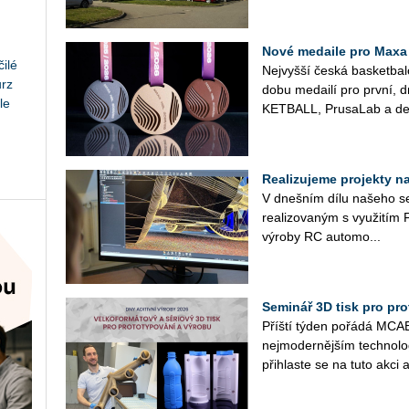
Nové medaile pro Maxa
ilé
Nej­vyš­ší česká bas­ket­ba
urz
do­bu me­dai­lí pro první, 
le
KET­BALL, Prusa­Lab a de­
Realizujeme projekty na 
V dneš­ním dílu na­še­ho se­r
re­a­li­zo­va­ným s vy­u­ži
vý­ro­by RC au­to­mo­...
Seminář 3D tisk pro prot
Příští týden po­řá­dá MCAE 
nej­mo­der­něj­ším tech­no­l
při­hlas­te se na tuto akci a