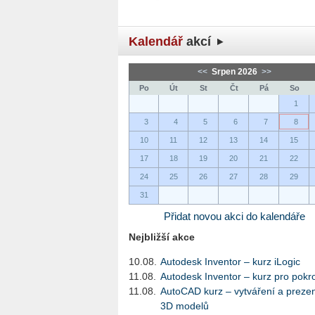
Kalendář
akcí
<<
Srpen 2026
>>
Po
Út
St
Čt
Pá
So
1
3
4
5
6
7
8
10
11
12
13
14
15
17
18
19
20
21
22
24
25
26
27
28
29
31
Přidat novou akci do kalendáře
Nejbližší akce
10.08.
Autodesk Inventor – kurz iLogic
11.08.
Autodesk Inventor – kurz pro pokro
11.08.
AutoCAD kurz – vytváření a preze
3D modelů