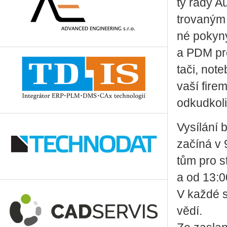
ty řady Au­
tro­va­ným
né po­ky­n
a PDM pro­
ta­či, no­t
vaší fi­rem
odkudkoli
Vy­sí­lá­ní
za­čí­ná v
tům pro s
a od 13:00
V každé se
vě­dí.