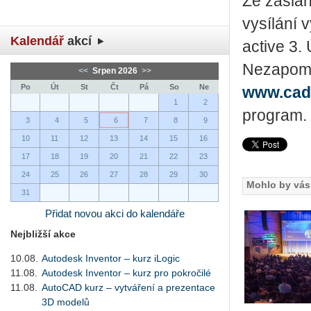
Ze za­sla­
vy­sí­lá­ní
Kalendář
akcí
acti­ve 3. 
Ne­za­po­m
<<
Srpen 2026
>>
Po
Út
St
Čt
Pá
So
Ne
www.cads
1
2
program.
3
4
5
6
7
8
9
10
11
12
13
14
15
16
17
18
19
20
21
22
23
24
25
26
27
28
29
30
Mohlo by vás 
31
Přidat novou akci do kalendáře
Nejbližší akce
10.08.
Autodesk Inventor – kurz iLogic
11.08.
Autodesk Inventor – kurz pro pokročilé
11.08.
AutoCAD kurz – vytváření a prezentace
3D modelů