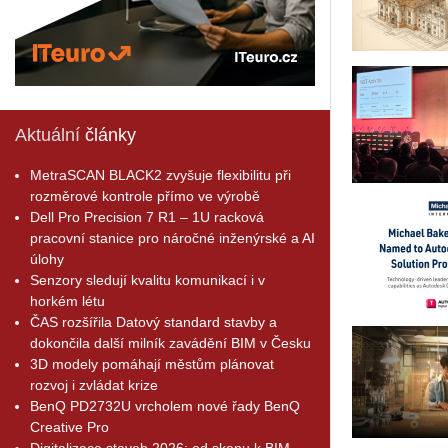
Aktuální
články
MetraSCAN BLACK2 zvyšuje flexibilitu při
rozměrové kontrole přímo ve výrobě
Dell Pro Precision 7 R1 – 1U racková
pracovní stanice pro náročné inženýrské a AI
úlohy
Senzory sledují kvalitu komunikací i v
horkém létu
ČAS rozšířila Datový standard stavby a
dokončila další milník zavádění BIM v Česku
3D modely pomáhají městům plánovat
rozvoj i zvládat krize
BenQ PD2732U vrcholem nové řady BenQ
Creative Pro
Digitalizace staveb 2026: od skenu k BIM