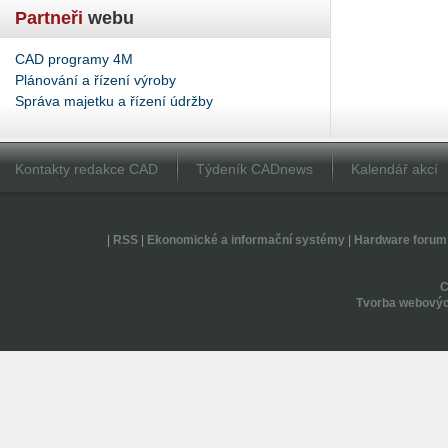
Partneři
webu
CAD programy 4M
Plánování a řízení výroby
Správa majetku a řízení údržby
Kontakty redakce CAD
Týdeník CADnews
Kalendář akcí
|
RSS
|
Ekonomické a informační systémy
|
Hardware forum
Tvorba webovýc