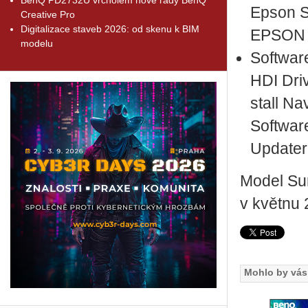
Epson So
Creative Pro
Digitalizace staveb 2026: od skenu k BIM
EPSON n
modelu
Soft­war
HDI Dri­
stall Na
Soft­war
Up­da­ter
Model Su­r
v květ­nu
Mohlo by vás 