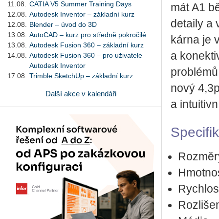
11.08.
CATIA V5 Summer Training Days
mát A1 běh
12.08.
Autodesk Inventor – základní kurz
de­tai­ly a
12.08.
Blender – úvod do 3D
13.08.
AutoCAD – kurz pro středně pokročilé
kár­na je v
13.08.
Autodesk Fusion 360 – základní kurz
a ko­nek­ti
14.08.
Autodesk Fusion 360 – pro uživatele
Autodesk Inventor
pro­blé­mů 
17.08.
Trimble SketchUp – základní kurz
nový 4,3pa
Další akce v kalendáři
a in­tu­i­t
Spe­ci­f
Roz­mě­r
Hmotnos
Rych­los
Roz­li­š