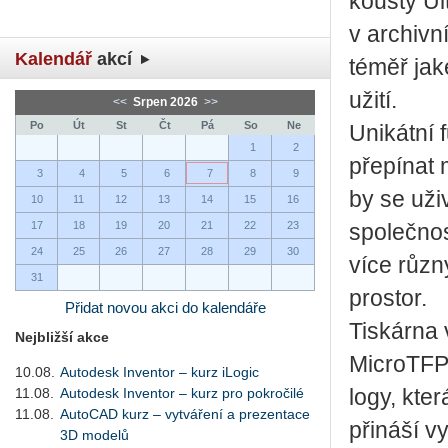
kous­ty Ul­
v ar­chiv­ní
Kalendář
akcí
téměř ja­ké
u­ži­tí.
<<
Srpen 2026
>>
Po
Út
St
Čt
Pá
So
Ne
Uni­kát­ní 
1
2
pře­pí­nat
3
4
5
6
7
8
9
by se uži­
10
11
12
13
14
15
16
17
18
19
20
21
22
23
spo­leč­nos
24
25
26
27
28
29
30
více růz­n
31
pro­stor.
Přidat novou akci do kalendáře
Tis­kár­na 
Nejbližší akce
MicroT­FP o
10.08.
Autodesk Inventor – kurz iLogic
11.08.
Autodesk Inventor – kurz pro pokročilé
lo­gy, kter
11.08.
AutoCAD kurz – vytváření a prezentace
při­ná­ší v
3D modelů