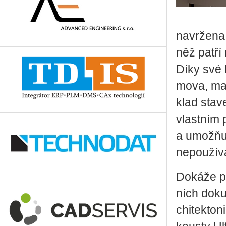
na­vr­že­na
něž patří na
Díky své b
mo­va, mal
klad sta­v
vlast­ním 
a umož­ňu­
ne­po­u­ží­v
Do­ká­že po
ních do­ku­
chi­tek­to­