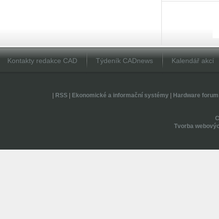
Kontakty redakce CAD
Týdeník CADnews
Kalendář akcí
|
RSS
|
Ekonomické a informační systémy
|
Hardware forum
Tvorba webovýc