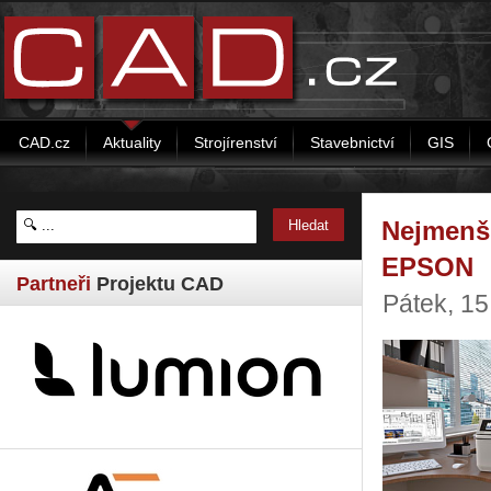
CAD.cz
Aktuality
Strojírenství
Stavebnictví
GIS
Nejmenší
EPSON
Partneři
Projektu CAD
Pátek, 15