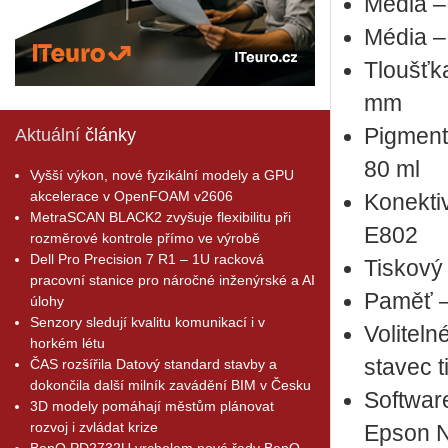
Média – 
Média –
Tloušť­
mm
Pig­men­
Aktuální
články
80 ml
Vyšší výkon, nové fyzikální modely a GPU
akcelerace v OpenFOAM v2606
Ko­nek­t
MetraSCAN BLACK2 zvyšuje flexibilitu při
E802
rozměrové kontrole přímo ve výrobě
Dell Pro Precision 7 R1 – 1U racková
Tis­ko­
pracovní stanice pro náročné inženýrské a AI
Paměť – 
úlohy
Senzory sledují kvalitu komunikací i v
Vo­li­tel­
horkém létu
sta­vec t
ČAS rozšířila Datový standard stavby a
dokončila další milník zavádění BIM v Česku
Soft­war
3D modely pomáhají městům plánovat
rozvoj i zvládat krize
Epson N
BenQ PD2732U vrcholem nové řady BenQ