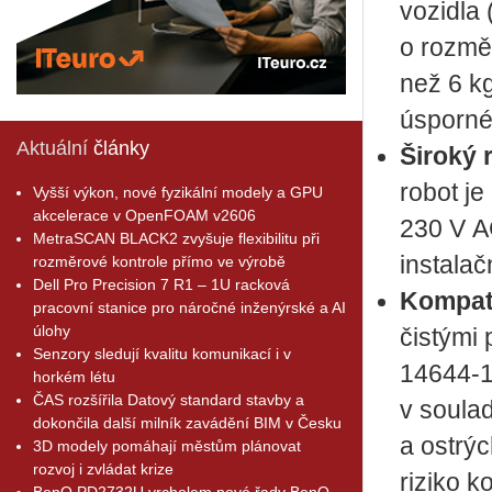
vozidla
o rozmě
než 6 k
úsporné 
Aktuální
články
Široký 
robot je
Vyšší výkon, nové fyzikální modely a GPU
akcelerace v OpenFOAM v2606
230 V AC
MetraSCAN BLACK2 zvyšuje flexibilitu při
instalač
rozměrové kontrole přímo ve výrobě
Dell Pro Precision 7 R1 – 1U racková
Kompati
pracovní stanice pro náročné inženýrské a AI
úlohy
čistými
Senzory sledují kvalitu komunikací i v
14644-1 
horkém létu
ČAS rozšířila Datový standard stavby a
v soula
dokončila další milník zavádění BIM v Česku
a ostrý
3D modely pomáhají městům plánovat
rozvoj i zvládat krize
riziko k
BenQ PD2732U vrcholem nové řady BenQ