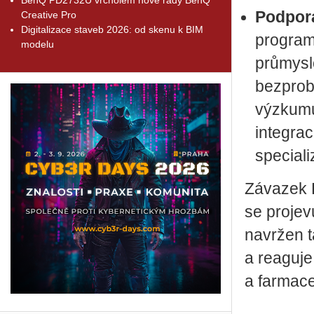
Podpor
Creative Pro
Digitalizace staveb 2026: od skenu k BIM
program
modelu
průmysl
bezprobl
výzkumu
integrac
special
Závazek 
se projev
navržen t
a reaguje
a farmac