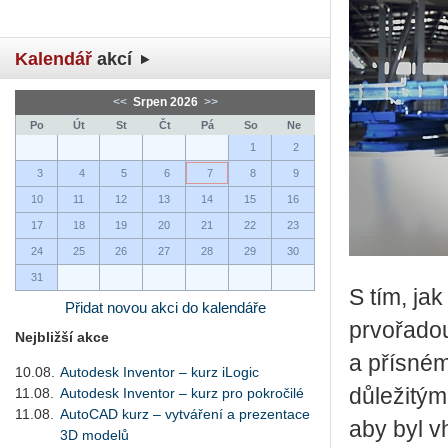
Kalendář
akcí
<<
Srpen 2026
>>
Po
Út
St
Čt
Pá
So
Ne
1
2
3
4
5
6
7
8
9
10
11
12
13
14
15
16
17
18
19
20
21
22
23
24
25
26
27
28
29
30
31
S tím, ja
Přidat novou akci do kalendáře
prvořado
Nejbližší akce
a přísném
10.08.
Autodesk Inventor – kurz iLogic
důležitým
11.08.
Autodesk Inventor – kurz pro pokročilé
11.08.
AutoCAD kurz – vytváření a prezentace
aby byl v
3D modelů