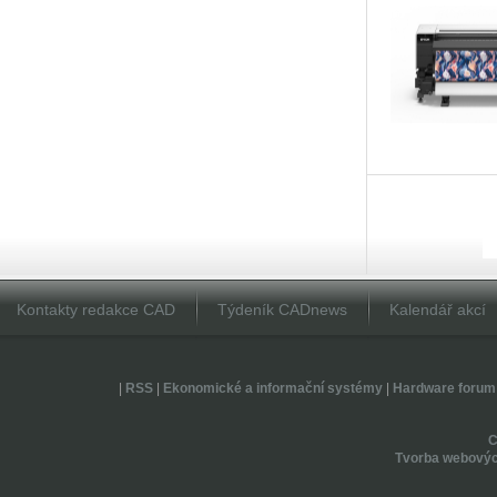
Kontakty redakce CAD
Týdeník CADnews
Kalendář akcí
|
RSS
|
Ekonomické a informační systémy
|
Hardware forum
Tvorba webovýc