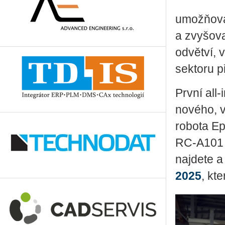
umožňova
a zvyšova
odvětví, v
sektoru p
První all
nového, 
robota E
RC-A101 
najdete a
2025
, kt