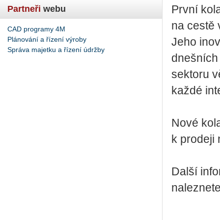
První kol
Partneři
webu
na cestě 
CAD programy 4M
Plánování a řízení výroby
Jeho inov
Správa majetku a řízení údržby
dnešních 
sektoru v
každé inte
Nové kola
k prodeji
Další inf
naleznet