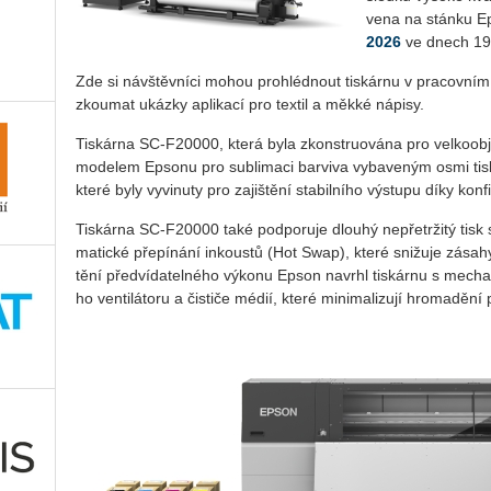
ve­na na stán­ku E
2026
ve dnech 19. 
Zde si ná­vštěv­ní­ci mohou pro­hléd­nout tis­kár­nu v pra­cov­ní
zkou­mat ukáz­ky apli­ka­cí pro tex­til a měkké ná­pi­sy.
Tis­kár­na SC­‑F20000, která byla zkon­stru­o­vá­na pro vel­ko­ob­j
mo­de­lem Ep­so­nu pro sub­li­ma­ci bar­vi­va vy­ba­ve­ným osmi tis­k
které byly vy­vi­nu­ty pro za­jiš­tě­ní sta­bil­ní­ho vý­stu­pu díky kon­fi
Tis­kár­na SC­‑F20000 také pod­po­ru­je dlou­hý ne­pře­tr­ži­tý tisk 
ma­tic­ké pře­pí­ná­ní in­kous­tů (Hot Swap), které sni­žu­je zá­sa­h
tě­ní před­ví­da­tel­né­ho vý­ko­nu Epson na­vr­hl tis­kár­nu s me­cha
ho ven­ti­lá­to­ru a čis­ti­če médií, které mi­ni­ma­li­zu­jí hro­ma­dě­ní 