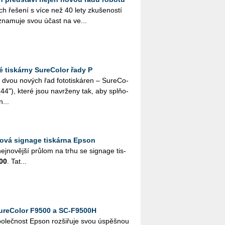
ch ře­še­ní s více než 40 lety zku­še­nos­tí
, ozna­mu­je svou účast na ve­...
 tiskárny SureColor řady P
dvou no­vých řad fo­to­tis­ká­ren – Su­re­Co­
"), které jsou na­vr­že­ny tak, aby spl­ňo­
n...
ová signage tiskárna Epson
nej­no­věj­ší prů­lom na trhu se sig­nage tis­
00
. Tat...
ureColor F9500 a SC­‑F9500H
 spo­leč­nost Epson roz­ši­řu­je svou úspěš­nou