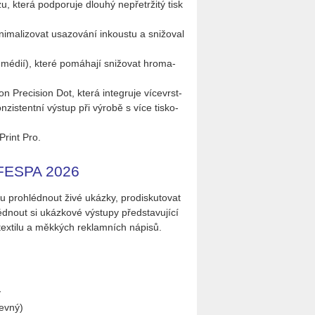
, která pod­po­ru­je dlou­hý ne­pře­tr­ži­tý tisk
ma­li­zo­vat usa­zo­vá­ní in­kous­tu a sni­žo­val
ič médií), které po­má­ha­jí sni­žo­vat hro­ma­
 Pre­ci­si­on Dot, která in­te­gru­je ví­ce­vrst­
is­tent­ní vý­stup při vý­ro­bě s více tis­ko­
Print Pro.
hu FESPA 2026
 pro­hléd­nout živé ukáz­ky, pro­dis­ku­to­vat
éd­nout si ukáz­ko­vé vý­stu­py před­sta­vu­jí­cí
, tex­ti­lu a měk­kých re­klam­ních ná­pi­sů.
v
ev­ný)