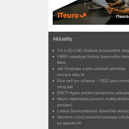
Aktuality
Trh s 2D CAD zůstává strukturálně siln
FARO vylepšuje funkce laserového ske
Blink
Jak Onshape a jeho partneři přinášejí
inovace díky AI
Více než jen schéma – P&ID jako centrá
zdroj dat
ENCY Hyper prošel významnou aktuali
Návrh elektrokola pomocí multifyzikální
simulací
Lattice Semiconductor dokončila akvizic
Siemens rozvíjí pracovní postupy zalo
na agentní AI