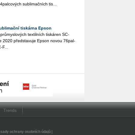
4­pal­co­vých sub­li­mač­ních tis...
ublimační tiskárna Epson
rů­mys­lo­vých tex­til­ních tis­ká­ren SC-
2020 před­sta­vu­je Epson novou 76­pal­
C-F...
Trends
sady ochrany osobních údajů
|