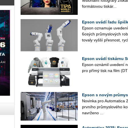
fe­si­o­nál­ní fo­to­gra­fy zís
for­má­to­vou tis­kár...
Epson uvádí řadu špič
Epson ozna­mu­je uve­de­ní
6osých prů­mys­lo­vých ro­bo
to­va­ly vyšší přes­nost, rych
Epson uvádí tiskárnu S
Epson ozná­mil uve­de­ní no
pro přímý tisk na film (DT­F
Epson s novým průmys
Novinka pro Automatica 
prvního průmyslového kol
navrženo ...
Automatica 2025: Epso