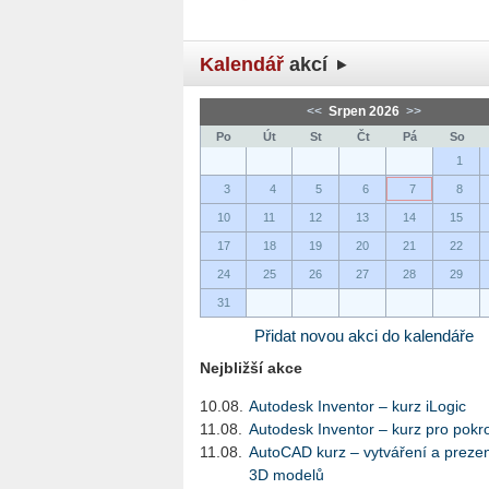
Kalendář
akcí
<<
Srpen 2026
>>
Po
Út
St
Čt
Pá
So
1
3
4
5
6
7
8
10
11
12
13
14
15
17
18
19
20
21
22
24
25
26
27
28
29
31
Přidat novou akci do kalendáře
Nejbližší akce
10.08.
Autodesk Inventor – kurz iLogic
11.08.
Autodesk Inventor – kurz pro pokro
11.08.
AutoCAD kurz – vytváření a preze
3D modelů