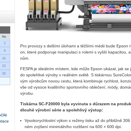
Ne
2
Pro pro­vo­zy s del­ší­mi úlo­ha­mi a těž­ší­mi médii bude Epson na­b
9
on, které pod­po­ru­je ma­ni­pu­la­ci s ro­le­mi s vyšší ka­pa­ci­tou,
nům.
16
23
FESPA je ide­ál­ním mís­tem, kde může Epson uká­zat, jak se jeho ne
30
do spo­leh­li­vé vý­ro­by v re­ál­ném světě. S tis­kár­nou Su­re­Co­
vým vý­rob­cům novou cestu, která kom­bi­nu­je rych­lost, kon­zis­te
vše od vy­so­ce kva­lit­ní­ho spor­tov­ní­ho ob­le­če­ní, módy, do­má­c
vý­ro­bu.
Tis­kár­na SC­‑F20000 byla vy­vi­nu­ta s dů­ra­zem na pro­duk­ti­vi
dlou­hé vý­rob­ní série a spo­leh­li­vý vý­stup:
čilé
Vy­so­ko­rych­lost­ní výkon s re­ži­my tisku až do při­bliž­ně 30
ntace
ném zvý­še­ní mi­ni­mál­ní­ho roz­li­še­ní na 600 × 600 dpi.