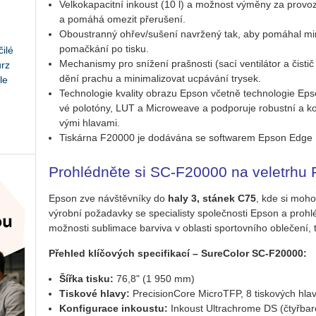
Vel­ko­ka­pa­cit­ní in­koust (10 l) a mož­nost vý­mě­ny za pro­vo­zu
a po­má­há ome­zit pře­ru­še­ní.
Obou­stran­ný ohřev/su­še­ní na­vr­že­ný tak, aby po­má­hal mi­ni­
po­mač­ká­ní po tisku.
ilé
Me­cha­nismy pro sní­že­ní praš­nos­ti (sací ven­ti­lá­tor a čis­t
urz
dě­ní pra­chu a mi­ni­ma­li­zo­vat ucpá­vá­ní try­sek.
le
Tech­no­lo­gie kva­li­ty ob­ra­zu Epson včet­ně tech­no­lo­gie Epson
vé polotóny, LUT a Microwea­ve a pod­po­ru­je ro­bust­ní a kon­z
vý­mi hla­va­mi.
Tis­kár­na F20000 je do­dá­vá­na se soft­warem Epson Edge 
Pro­hléd­ně­te si SC­‑F20000 na ve­letr­
Epson zve ná­vštěv­ní­ky do
haly 3, stá­nek C75
, kde si mohou
vý­rob­ní po­ža­dav­ky se spe­ci­a­lis­ty spo­leč­nos­ti Epson a pro­hl
mož­nos­ti sub­li­ma­ce bar­vi­va v ob­las­ti spor­tov­ní­ho ob­le­če­ní
Pře­hled klí­čo­vých spe­ci­fi­ka­cí – Su­re­Co­lor SC­‑F20000:
Šířka tisku:
76,8" (1 950 mm)
Tis­ko­vé hlavy:
Pre­ci­si­on­Co­re MicroT­FP, 8 tis­ko­vých hla
Kon­fi­gu­ra­ce in­kous­tu:
In­koust Ul­tra­chro­me DS (čtyř­ba­r