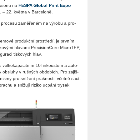
p­so­nu na
FESPA Glo­bal Print Expo
– 22. květ­na v Bar­ce­lo­ně.
m pro­ce­su za­mě­ře­ném na vý­ro­bu a pro­
e­mo­vé pro­dukč­ní pro­stře­dí, je prv­ním
o­vý­mi hla­va­mi Pre­ci­si­on­Co­re MicroT­FP,
­gu­ra­ci tis­ko­vých hlav.
s vel­ko­ka­pa­cit­ním 10l in­kous­tem a au­to­
y ob­slu­hy v ruš­ných ob­do­bích. Pro za­jiš­
­nismy pro sní­že­ní praš­nos­ti, včet­ně sa­cí­
pra­chu a sni­žu­jí ri­zi­ko ucpá­ní try­sek.