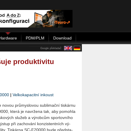
Hardware
PDM/PLM
Download
Google překladač:
uje produktivitu
0000
|
Velkokapacitní inkoust
 novou prů­mys­lo­vou sub­li­mač­ní tis­kár­nu
0000, která je na­vr­že­na tak, aby po­moh­la
is­ko­vých slu­žeb a vý­rob­cům spor­tov­ní­ho
 vý­stup při za­cho­vá­ní kon­zis­tent­ních vý­
­li­ty. Tis­kár­na SC­‑F20000 bude před­sta­