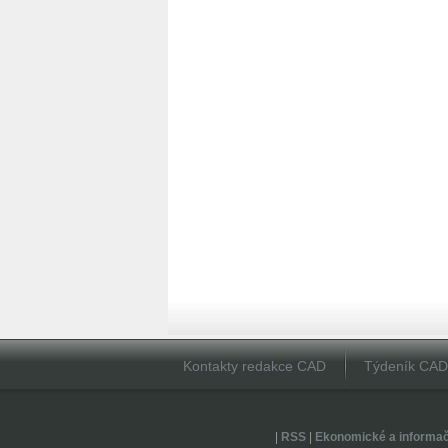
Kontakty redakce CAD
Týdeník CA
|
RSS
|
Ekonomické a informa