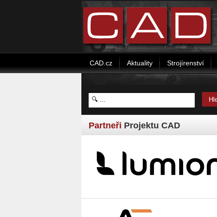
CAD.cz
Aktuality
Strojírenství
Partneři
Projektu CAD