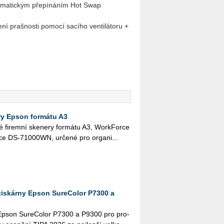
o­ma­tic­kým pře­pí­ná­ním Hot Swap
ní praš­nos­ti po­mo­cí sa­cí­ho ven­ti­lá­to­ru +
ry Epson formátu A3
 fi­rem­ní ske­ne­ry for­má­tu A3, Work­For­ce
DS-71000WN, ur­če­né pro or­ga­ni­...
tiskárny Epson SureColor P7300 a
­ny Epson Su­re­Co­lor P7300 a P9300 pro pro­