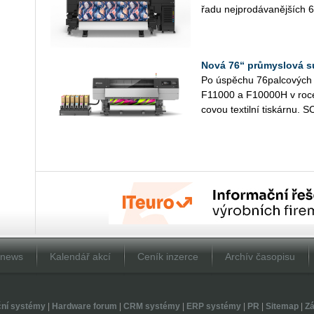
řadu nej­pro­dá­va­něj­ších 6
Nová 76“ průmyslová s
Po úspě­chu 76­pal­co­vých p
F11000 a F10000H v roce 
co­vou tex­til­ní tis­kár­nu. S
Dnews
Kalendář akcí
Ceník inzerce
Archív časopisu
ční systémy
|
Hardware forum
|
CRM systémy
|
ERP systémy
|
PR
|
Sitemap
|
Zá