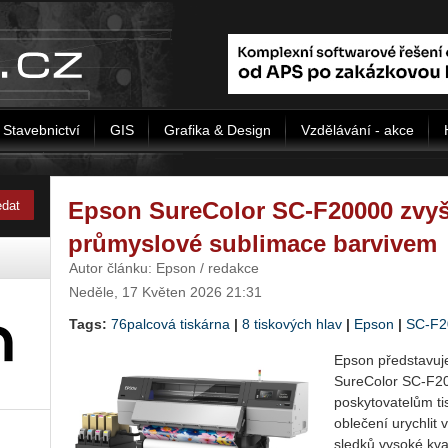
Stavebnictví
GIS
Grafika & Design
Vzdělávání - akce
Epson SureColor SC­‑F20000 zvyš
průmyslové sublimace barvivem
Autor článku: Epson / redakce
Neděle, 17 Květen 2026 21:31
Tags:
76palcová tiskárna
|
8 tiskových hlav
|
Epson
|
SC-F2
Epson před­sta­vu­je
Su­re­Co­lor SC­‑F2
po­sky­to­va­te­lům t
ob­le­če­ní urych­lit
sled­ků vy­so­ké kva