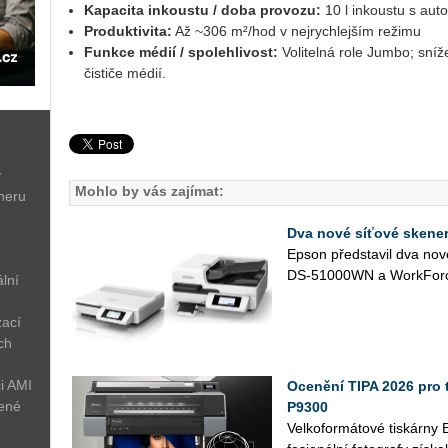
Ka­pa­ci­ta in­kous­tu / doba pro­vo­zu:
10 l in­kous­tu s au­t
Pro­duk­ti­vi­ta:
Až ~306 m²/hod v nej­rych­lej­ším re­ži­mu
Funk­ce médií / spo­leh­li­vost:
Vo­li­tel­ná role Jumbo; sní­že­
čis­ti­če médií.
ý
Mohlo by vás zajímat:
neru
Dva nové síťové skene
Epson před­sta­vil dva nové
DS-51000WN a Work­For­ce 
lní
zací
ch
i AMI
Ocenění TIPA 2026 pro 
žené
P9300
Vel­ko­for­má­to­vé tis­kár