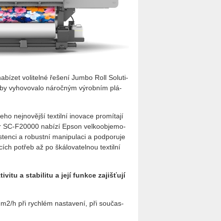
í­zet vo­li­tel­né ře­še­ní Jumbo Roll So­lu­ti­
 aby vy­ho­vo­va­lo ná­roč­ným vý­rob­ním plá­
j­no­věj­ší tex­til­ní ino­va­ce pro­mí­ta­jí
lor SC­‑F20000 na­bí­zí Epson vel­ko­ob­je­mo­
n­ci a ro­bust­ní ma­ni­pu­la­ci a pod­po­ru­je
ích po­třeb až po šká­lo­va­tel­nou tex­til­ní
­tu a sta­bi­li­tu a její funk­ce za­jiš­ťu­jí
6 m2/h při rych­lém na­sta­ve­ní, při sou­čas­