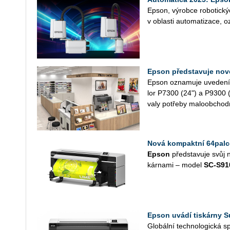
Epson, vý­rob­ce ro­bo­tic­ký
v ob­las­ti au­to­ma­ti­za­ce
Epson představuje nové
Epson ozna­mu­je uve­de­ní 
lor P7300 (24") a P9300 (44
valy po­tře­by ma­lo­ob­chod­
Nová kompaktní 64palc
Epson
před­sta­vu­je svůj 
kár­na­mi – model
SC­‑S91
Epson uvádí tiskárny S
Glo­bál­ní tech­no­lo­gic­ká