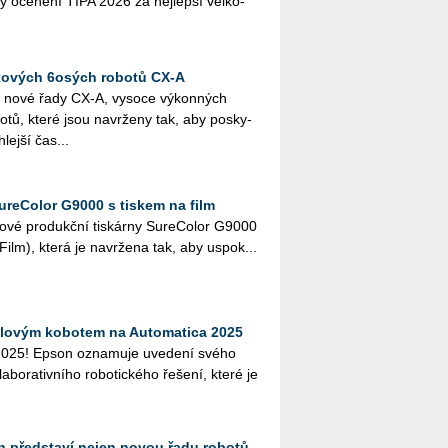
­ka­ly oce­ně­ní TIPA 2026 za nej­lep­ší vel­ko­
kových 6osých robotů CX-A
 nové řady CX-A, vy­so­ce vý­kon­ných
­tů, které jsou na­vr­že­ny tak, aby po­sky­
­lej­ší čas...
ureColor G9000 s tiskem na film
vé pro­dukč­ní tis­kár­ny Su­re­Co­lor G9000
ilm), která je na­vr­že­na tak, aby uspo­k...
lovým kobotem na Automatica 2025
2025! Epson oznamuje uvedení svého
aborativního robotického řešení, které je
n představí nejen novou řadu robotů