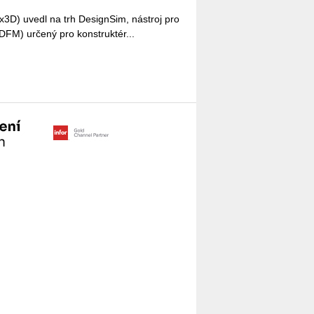
­3D) uvedl na trh De­sign­Sim, ná­stroj pro
i (DFM) ur­če­ný pro kon­struk­té­r...