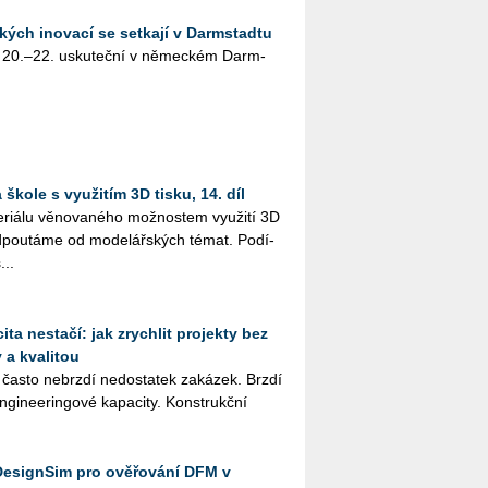
kých inovací se setkají v Darmstadtu
 20.–22. usku­teč­ní v ně­mec­kém Darm­
škole s využitím 3D tisku, 14. díl
i­á­lu vě­no­va­né­ho mož­nos­tem vy­u­ži­tí 3D
­pou­tá­me od mo­de­lář­ských témat. Po­dí­
...
ta nestačí: jak zrychlit projekty bez
 a kvalitou
 často ne­brz­dí ne­do­sta­tek za­ká­zek. Brzdí
­gi­nee­rin­go­vé ka­pa­ci­ty. Kon­strukč­ní
DesignSim pro ověřování DFM v