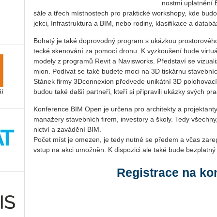
nost­mi uplat­ně­ní
sále a třech míst­nos­tech pro prak­tic­ké worksho­py, kde budou
jek­ci, In­frastruk­tu­ra a BIM, nebo ro­di­ny, kla­si­fi­ka­ce a da­ta­bá
Bo­ha­tý je také do­pro­vod­ný pro­gram s ukáz­kou pro­sto­ro­vé
tec­ké ske­no­vá­ní za po­mo­cí dronu. K vy­zkou­še­ní bude vir­tu­ál­
mo­de­ly z pro­gra­mů Revit a Na­visworks. Před­sta­ví se vi­zu­a­li
mi­on. Po­dí­vat se také bu­de­te moci na 3D tis­kár­nu sta­veb­níc
Stá­nek firmy 3D­con­nexi­on před­ve­de uni­kát­ní 3D po­lo­ho­va­
budou také další part­ne­ři, kteří si při­pra­vi­li ukáz­ky svých pra
Kon­fe­ren­ce BIM Open je ur­če­na pro ar­chi­tek­ty a pro­jek­tan­ty 
ma­na­že­ry sta­veb­ních firem, in­ves­to­ry a školy. Tedy všech­ny
nic­tví a za­vá­dě­ní BIM.
Počet míst je ome­zen, je tedy nutné se pře­dem a včas za­re­gis­
vstup na akci umož­něn. K dispozici ale také bude bezplatný
Registrace na ko