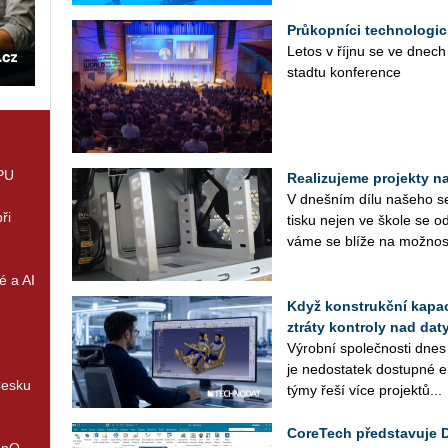
Průkopníci technologic
Letos v říjnu se ve dnech
sta­d­tu kon­fe­ren­ce
GPU
Realizujeme projekty na 
V dneš­ním dílu na­še­ho se­r
ři
tisku nejen ve škole se od
vá­me se blíže na mož­nos­
é a AI
Když konstrukční kapaci
ztráty kontroly nad daty
Vý­rob­ní spo­leč­nos­ti dnes
je ne­do­sta­tek do­stup­né en
Česku
týmy řeší více pro­jek­tů...
CoreTech představuje 
enQ