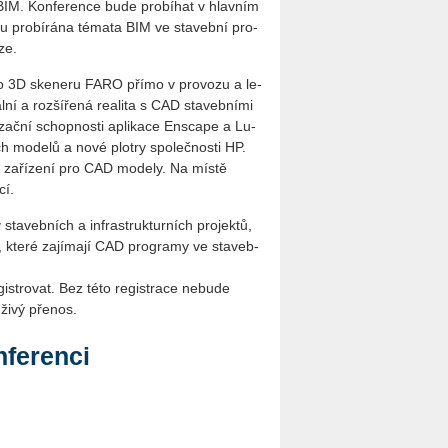
 BIM. Kon­fe­ren­ce bude pro­bí­hat v hlav­ním
 pro­bí­rá­na té­ma­ta BIM ve sta­veb­ní pro­
­ze.
­ho 3D ske­ne­ru FARO přímo v pro­vo­zu a le­
ní a roz­ší­ře­ná re­a­li­ta s CAD sta­veb­ní­mi
­zač­ní schop­nos­ti apli­ka­ce Ens­ca­pe a Lu­
h mo­de­lů a nové plot­ry spo­leč­nos­ti HP.
cí za­ří­ze­ní pro CAD mo­de­ly. Na místě
cí.
sta­veb­ních a in­frastruk­tur­ních pro­jek­tů,
, které za­jí­ma­jí CAD pro­gra­my ve sta­veb­
tro­vat. Bez této re­gis­tra­ce ne­bu­de
 živý přenos.
nferenci