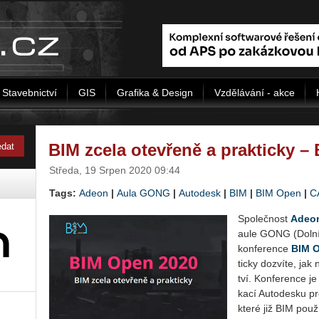
Stavebnictví
GIS
Grafika & Design
Vzdělávání - akce
BIM zcela otevřeně a prakticky –
Středa, 19 Srpen 2020 09:44
Tags:
Adeon
|
Aula GONG
|
Autodesk
|
BIM
|
BIM Open
|
C
Spo­leč­nost
Adeo
aule GONG (Dolní ob­
kon­fe­ren­ce
BIM 
tic­ky do­zví­te, jak
tví. Kon­fe­ren­ce je
ka­cí Au­to­de­s­ku p
které již BIM po­u­ž