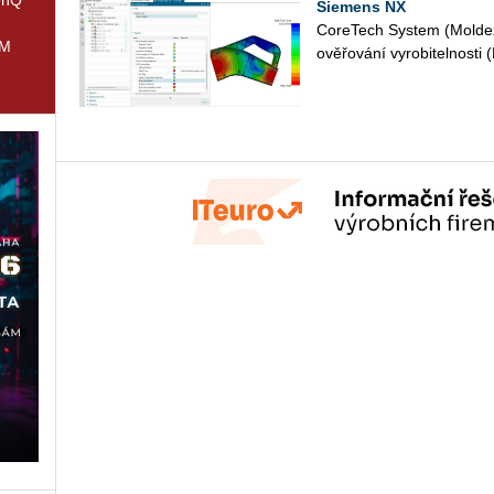
Siemens NX
Co­re­Tech Sys­tem (Mol­dex
IM
ově­řo­vá­ní vy­ro­bi­tel­nos­t