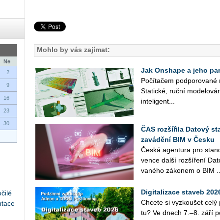
Mohlo by vás zajímat:
Ne
Jak Onshape a jeho part
2
Po­čí­ta­čem pod­po­ro­va­né 
9
Sta­tic­ké, ruční mo­de­lo­vá­
16
in­te­li­gent­...
23
30
ČAS rozšířila Datový st
zavádění BIM v Česku
Česká agen­tu­ra pro stan­da
ven­ce další roz­ší­ře­ní Da
va­né­ho zá­ko­nem o BIM ..
Digitalizace staveb 20
čilé
Chce­te si vy­zkou­šet cel
ntace
tu? Ve dnech 7.–8. září po­