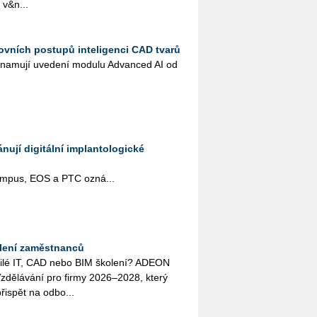
 v&n...
ovních postupů inteligenci CAD tvarů
na­mu­jí uve­de­ní mo­du­lu Advan­ced AI od
ují digitální implantologické
pus, EOS a PTC ozná­...
lení zaměstnanců
o­či­lé IT, CAD nebo BIM ško­le­ní? ADEON
zdě­lá­vá­ní pro firmy 2026–2028, který
ři­spět na od­bo...