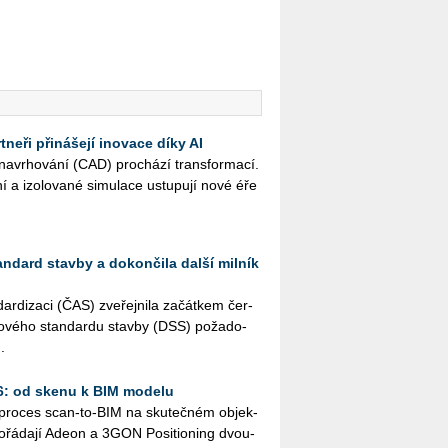
neři přinášejí inovace díky AI
na­vr­ho­vá­ní (CAD) pro­chá­zí trans­for­ma­cí.
ní a izo­lo­va­né si­mu­la­ce ustu­pu­jí nové éře
andard stavby a dokončila další milník
r­di­za­ci (ČAS) zve­řej­ni­la za­čát­kem čer­
­to­vé­ho stan­dar­du stav­by (DSS) po­ža­do­
.
26: od skenu k BIM modelu
ý pro­ces scan-to-BIM na sku­teč­ném ob­jek­
řá­da­jí Adeon a 3GON Po­si­ti­o­ning dvou­