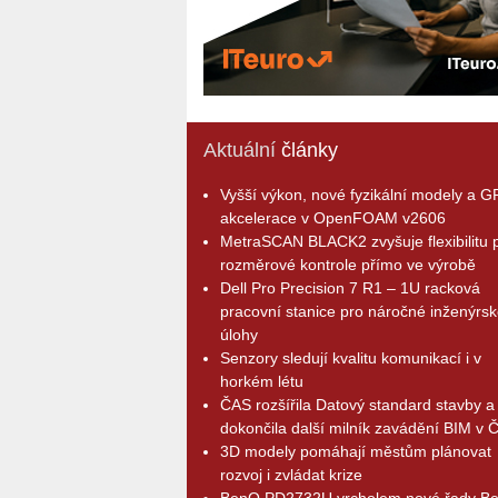
Aktuální
články
Vyšší výkon, nové fyzikální modely a 
akcelerace v OpenFOAM v2606
MetraSCAN BLACK2 zvyšuje flexibilitu p
rozměrové kontrole přímo ve výrobě
Dell Pro Precision 7 R1 – 1U racková
pracovní stanice pro náročné inženýrsk
úlohy
Senzory sledují kvalitu komunikací i v
horkém létu
ČAS rozšířila Datový standard stavby a
dokončila další milník zavádění BIM v 
3D modely pomáhají městům plánovat
rozvoj i zvládat krize
BenQ PD2732U vrcholem nové řady B