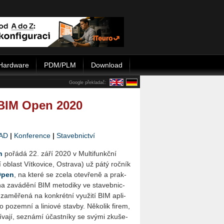
Hardware
PDM/PLM
Download
Google překladač:
 BIM Open 2020
AD
|
Konference
|
Stavebnictví
n
po­řá­dá 22. září 2020 v Mul­ti­funkč­ní
last Vít­ko­vi­ce, Os­t­ra­va) už pátý roč­ník
Open
, na které se zcela ote­vře­ně a prak­
 na za­vá­dě­ní BIM me­to­di­ky ve sta­veb­nic­
 za­mě­ře­ná na kon­krét­ní vy­u­ži­tí BIM apli­
ro po­zem­ní a li­ni­o­vé stav­by. Ně­ko­lik firem,
í­va­jí, se­zná­mí účast­ní­ky se svými zku­še­