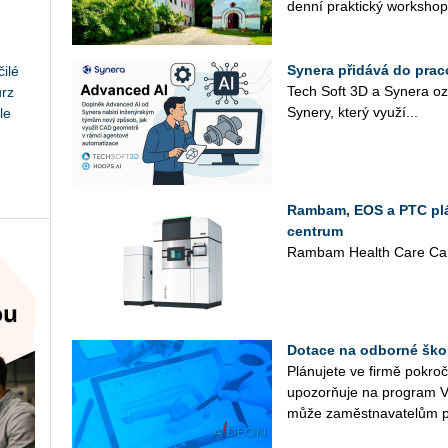
den­ní prak­tic­ký work­shop
Synera přidává do prac
ilé
Tech Soft 3D a Sy­ne­ra oz
urz
Sy­ne­ry, který vy­u­ží...
le
Rambam, EOS a PTC plán
centrum
Rambam Health Care Cam
Dotace na odborné ško
Plá­nu­je­te ve firmě po­kr
upo­zorňuje na pro­gram V
může za­měst­na­va­te­lům p