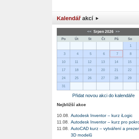
Kalendář
akcí
<<
Srpen 2026
>>
Po
Út
St
Čt
Pá
So
1
3
4
5
6
7
8
10
11
12
13
14
15
17
18
19
20
21
22
24
25
26
27
28
29
31
Přidat novou akci do kalendáře
Nejbližší akce
10.08.
Autodesk Inventor – kurz iLogic
11.08.
Autodesk Inventor – kurz pro pokro
11.08.
AutoCAD kurz – vytváření a preze
3D modelů