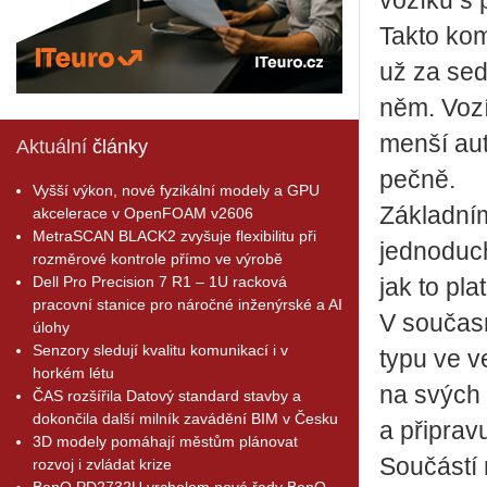
vo­zí­ku 
Takto kom­
už za se­da
něm. Vo­z
menší auto
Aktuální
články
peč­ně.
Vyšší výkon, nové fyzikální modely a GPU
Zá­klad­ním
akcelerace v OpenFOAM v2606
MetraSCAN BLACK2 zvyšuje flexibilitu při
jed­no­du­
rozměrové kontrole přímo ve výrobě
Dell Pro Precision 7 R1 – 1U racková
jak to pla
pracovní stanice pro náročné inženýrské a AI
V sou­čas­
úlohy
Senzory sledují kvalitu komunikací i v
ty­pu ve ve
horkém létu
na svých 3
ČAS rozšířila Datový standard stavby a
dokončila další milník zavádění BIM v Česku
a při­pra­vu
3D modely pomáhají městům plánovat
Sou­čás­tí
rozvoj i zvládat krize
BenQ PD2732U vrcholem nové řady BenQ