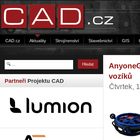
CAD.cz
Aktuality
Strojírenství
Stavebnictví
GIS
AnyoneGo
vozíků
Partneři
Projektu CAD
Čtvrtek, 