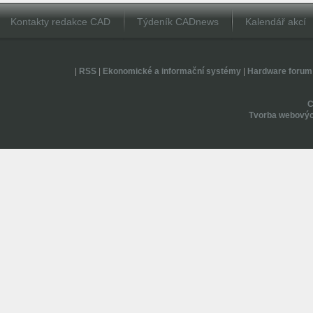
Kontakty redakce CAD
Týdeník CADnews
Kalendář akcí
|
RSS
|
Ekonomické a informační systémy
|
Hardware forum
Tvorba webovýc