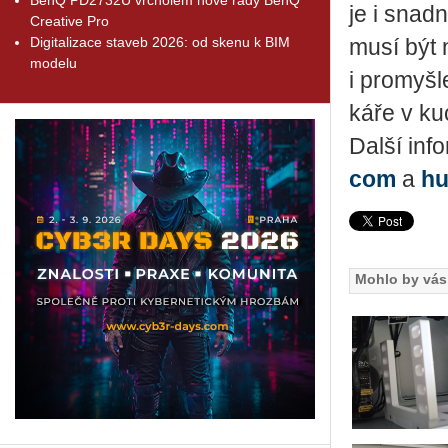
je i snad­n
Creative Pro
Digitalizace staveb 2026: od skenu k BIM
mu­sí být 
modelu
i pro­myš­
ká­ře v ku­
Další in­f
com
a
hu
Mohlo by vás 