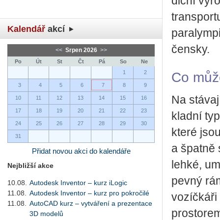
dič­ní vý­r
trans­por­t
Kalendář
akcí
pa­ra­lym­pi
čen­sky.
<<
Srpen 2026
>>
Po
Út
St
Čt
Pá
So
Ne
1
2
Co může
3
4
5
6
7
8
9
Na stá­va­j
10
11
12
13
14
15
16
17
18
19
20
21
22
23
klad­ní ty­
24
25
26
27
28
29
30
které jsou
31
a špat­ně s
Přidat novou akci do kalendáře
lehké, umo
Nejbližší akce
pevný rám,
10.08.
Autodesk Inventor – kurz iLogic
11.08.
Autodesk Inventor – kurz pro pokročilé
vo­zíč­ká­ř
11.08.
AutoCAD kurz – vytváření a prezentace
pro­sto­re
3D modelů