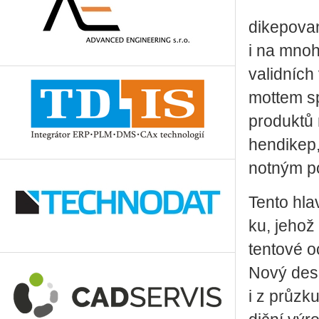
di­ke­po­v
i na mno­h
va­lid­ních
mot­tem sp
pro­duk­tů 
hen­di­kep,
not­ným po­
Tento hlav­
ku, jehož u
ten­to­vé 
Nový de­sig
i z prů­zk