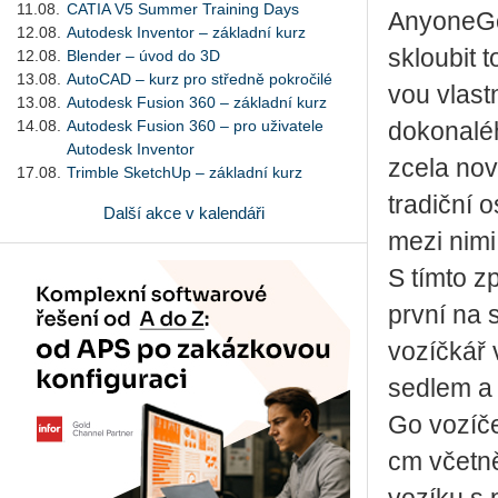
11.08.
CATIA V5 Summer Training Days
Any­o­ne­G
12.08.
Autodesk Inventor – základní kurz
sklou­bit t
12.08.
Blender – úvod do 3D
13.08.
AutoCAD – kurz pro středně pokročilé
vou vlast­
13.08.
Autodesk Fusion 360 – základní kurz
14.08.
Autodesk Fusion 360 – pro uživatele
do­ko­na­l
Autodesk Inventor
zcela no­v
17.08.
Trimble SketchUp – základní kurz
tra­dič­ní 
Další akce v kalendáři
mezi nimi 
S tímto zp
první na s
vo­zíč­kář 
sed­lem a 
Go vo­zí­
cm včet­ně