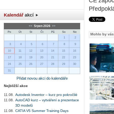
CE za­po­ča
Před­po­kl
Kalendář
akcí
<<
Srpen 2026
>>
Po
Út
St
Čt
Pá
So
Ne
Mohlo by vás 
1
2
3
4
5
6
7
8
9
10
11
12
13
14
15
16
17
18
19
20
21
22
23
24
25
26
27
28
29
30
31
Přidat novou akci do kalendáře
Nejbližší akce
11.08.
Autodesk Inventor – kurz pro pokročilé
11.08.
AutoCAD kurz – vytváření a prezentace
3D modelů
11.08.
CATIA V5 Summer Training Days