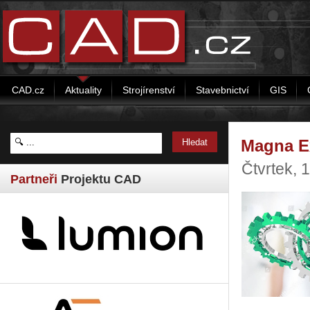
CAD.cz
Aktuality
Strojírenství
Stavebnictví
GIS
Magna E
Čtvrtek, 
Partneři
Projektu CAD