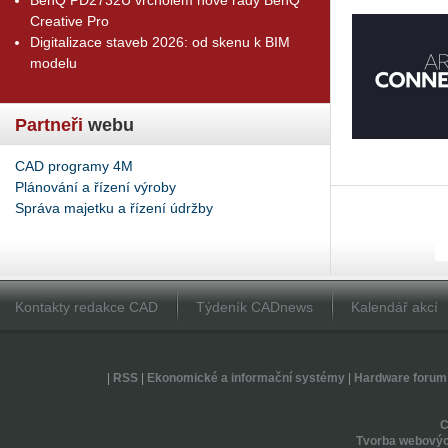
Creative Pro
Digitalizace staveb 2026: od skenu k BIM
modelu
Partneři
webu
CAD programy 4M
Plánování a řízení výroby
Správa majetku a řízení údržby
Kontakty redakce CAD
Týdeník CADnews
Kalendář akcí
|
RSS
|
Ekonomické a informační systémy
|
Hardware forum
Tvorba webovýc