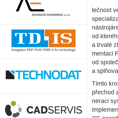
leč­nost ve
spe­ci­a­li
ná­stro­já­
od kte­ré­
a tr­va­lé 
men­ta­ci
od spo­leč
a splňoval 
Tímto kro­
pře­chod z
ne­ra­ci 
Im­ple­me