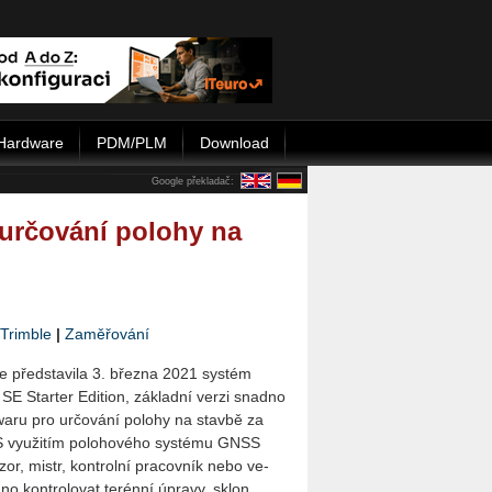
Hardware
PDM/PLM
Download
Google překladač:
 určování polohy na
Trim­ble
|
Zaměřování
le před­sta­vi­la 3. břez­na 2021 sys­tém
SE Star­ter Edi­ti­on, zá­klad­ní verzi snad­no
t­wa­ru pro ur­čo­vá­ní po­lo­hy na stav­bě za
 vy­u­ži­tím po­lo­ho­vé­ho sys­té­mu GNSS
r, mistr, kon­t­rol­ní pra­cov­ník nebo ve­
o kon­t­ro­lo­vat te­rén­ní úpra­vy, sklon