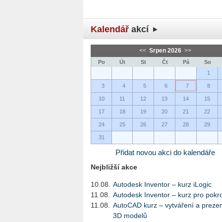
Kalendář
akcí
<<
Srpen 2026
>>
Po
Út
St
Čt
Pá
So
1
3
4
5
6
7
8
10
11
12
13
14
15
17
18
19
20
21
22
24
25
26
27
28
29
31
Přidat novou akci do kalendáře
Nejbližší akce
10.08.
Autodesk Inventor – kurz iLogic
11.08.
Autodesk Inventor – kurz pro pokro
11.08.
AutoCAD kurz – vytváření a preze
3D modelů