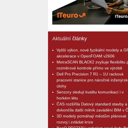
Aktuální
články
Vyšší výkon, nové fyzikální modely a 
akcelerace v OpenFOAM v2606
MetraSCAN BLACK2 zvyšuje flexibilitu p
rozměrové kontrole přímo ve výrobě
Dell Pro Precision 7 R1 – 1U racková
pracovní stanice pro náročné inženýrsk
úlohy
Senzory sledují kvalitu komunikací i v
horkém létu
ČAS rozšířila Datový standard stavby a
dokončila další milník zavádění BIM v 
3D modely pomáhají městům plánovat
rozvoj i zvládat krize
BenQ PD2732U vrcholem nové řady B