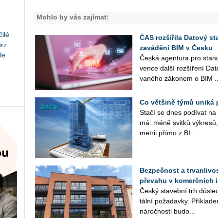
Mohlo by vás zajímat:
ilé
ČAS rozšířila Datový st
urz
zavádění BIM v Česku
le
Česká agen­tu­ra pro stan­da
ven­ce další roz­ší­ře­ní Da
va­né­ho zá­ko­nem o BIM ..
Co většině týmů uniká 
Stačí se dnes po­dí­vat na ja
má: méně svit­ků vý­kre­sů, 
me­t­rii přímo z BI...
Bezpečnost a trvanlivos
převahu v komerčních i
Český sta­veb­ní trh dů­sled
tál­ní po­ža­dav­ky. Pří­kla­d
ná­roč­nos­ti bu­do­...