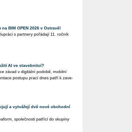
m na BIM OPEN 2026 v Ostravě!
­prá­ci s part­ne­ry po­řá­da­jí 11. roč­ník
ití AI ve stavebnitcí?
ce závad v di­gi­tál­ní po­do­bě, mo­bil­ní
men­ta­ce po­stu­pu prací dnes patří k za­ve­
jují a vytvářejí dvě nové obchodní
form, spo­leč­nos­ti pa­t­ří­cí do sku­pi­ny