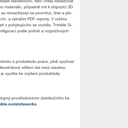
s­ti sta­veb­nic­tví, kteří chtě­jí lo­ka­li­zo­vat
ho ma­te­ri­á­lu, pří­pad­ně mít k dis­po­zi­ci 3D
é se ne­na­chá­ze­jí na po­vrchu), linie a plo­
­cím, a vy­tvá­řet PDF re­por­ty. V re­ži­mu
í z po­hy­bu­jí­cí­ho se vo­zi­dla. Trim­ble Si­
­fi­gu­ra­cí podle po­třeb a roz­počto­vých
ti­vi­tu a pro­duk­ti­vi­tu práce, plně vy­u­ží­vat
ez­drá­to­vé sdí­le­ní dat mezi stav­bou
 vy­u­ži­ta ke zvý­še­ní pro­duk­ti­vi­ty.
tup­ný pro­střed­nic­tvím dis­tri­buč­ní­ho ka­
mble.com/siteworks
.