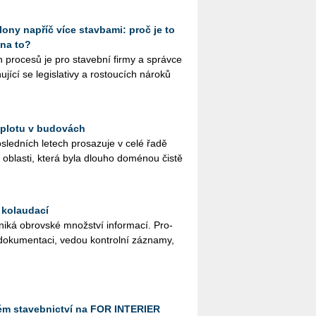
ony napříč více stavbami: proč je to
 na to?
ích pro­ce­sů je pro sta­veb­ní firmy a správ­ce
jící se le­gisla­ti­vy a ros­tou­cích ná­ro­ků
 teplotu v budovách
­sled­ních le­tech pro­sa­zu­je v celé řadě
 ob­las­ti, která byla dlou­ho do­mé­nou čistě
 kolaudací
ká ob­rov­ské množ­ství in­for­ma­cí. Pro­
o­do­ku­men­ta­ci, vedou kon­t­rol­ní zá­zna­my,
ném stavebnictví na FOR INTERIER