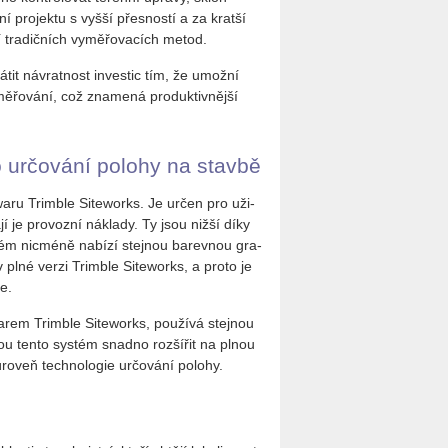
ní pro­jek­tu s vyšší přes­nos­tí a za krat­ší
tí tra­dič­ních vy­mě­řo­va­cích metod.
tit ná­vrat­nost in­ves­tic tím, že umož­ní
ě­řo­vá­ní, což zna­me­ná pro­duk­tiv­něj­ší
ro ur­čo­vá­ní po­lo­hy na stav­bě
wa­ru Trim­ble Si­teworks. Je určen pro uži­
a­jí je pro­voz­ní ná­kla­dy. Ty jsou nižší díky
tém nicmé­ně na­bí­zí stej­nou ba­rev­nou gra­
ko v plné verzi Trim­ble Si­teworks, a proto je
le.
arem Trim­ble Si­teworks, po­u­ží­vá stej­nou
ohou tento sys­tém snad­no roz­ší­řit na plnou
roveň tech­no­lo­gie ur­čo­vá­ní po­lo­hy.