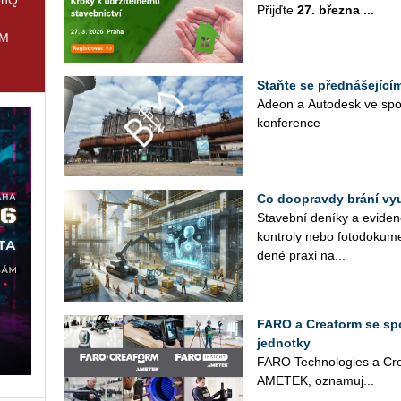
Přijď­te
27. břez­na ...
IM
Staňte se přednášející
Adeon a Au­to­de­sk ve spo­lu
kon­fe­ren­ce
Co doopravdy brání využ
Sta­veb­ní de­ní­ky a evi­den­
kon­t­ro­ly nebo fo­to­do­ku­
de­né praxi na...
FARO a Creaform se spo
jednotky
FARO Tech­no­lo­gies a Cre­a­
AME­TEK, ozna­mu­j...