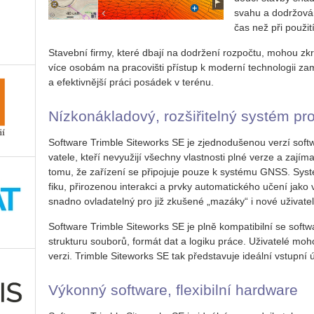
svahu a do­dr­žo­vá­
čas než při po­u­ži­
Sta­veb­ní firmy, které dbají na do­dr­že­ní roz­počtu, mohou zkrá­
více oso­bám na pra­co­viš­ti pří­stup k mo­der­ní tech­no­lo­gii za­m
a efek­tiv­něj­ší práci po­sádek v te­ré­nu.
Níz­ko­ná­kla­do­vý, roz­ši­ři­tel­ný sys­tém p
Soft­ware Trim­ble Si­teworks SE je zjed­no­du­še­nou verzí soft­
va­te­le, kteří ne­vy­u­ži­jí všech­ny vlast­nos­ti plné verze a za­jí­m
tomu, že za­ří­ze­ní se při­po­ju­je pouze k sys­té­mu GNSS. Sys­
fi­ku, při­ro­ze­nou in­ter­ak­ci a prvky au­to­ma­tic­ké­ho učení ja
snad­no ovla­da­tel­ný pro již zku­še­né „ma­zá­ky“ i nové uži­va­te­
Soft­ware Trim­ble Si­teworks SE je plně kom­pa­ti­bil­ní se soft­w
struk­tu­ru sou­bo­rů, for­mát dat a lo­gi­ku práce. Uži­va­te­lé m
verzi. Trim­ble Si­teworks SE tak před­sta­vu­je ide­ál­ní vstup­ní ú
Vý­kon­ný soft­ware, fle­xi­bil­ní hard­ware