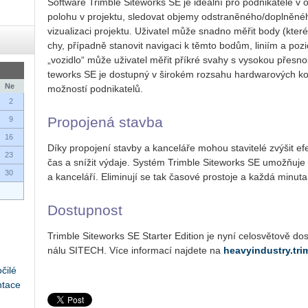
Soft­ware Trim­ble Si­teworks SE je ide­ál­ní pro pod­ni­ka­te­le v ob­la
po­lo­hu v pro­jek­tu, sle­do­vat ob­je­my od­stra­ně­né­ho/do­pl­ně­né­
vi­zu­a­li­za­ci pro­jek­tu. Uži­va­tel může snad­no měřit body (kter
chy, pří­pad­ně sta­no­vit na­vi­ga­ci k těmto bodům, li­ni­ím a po­zi
„vo­zi­dlo“ může uži­va­tel měřit přík­ré svahy s vy­so­kou přes­nos­t
teworks SE je do­stup­ný v ši­ro­kém roz­sa­hu hard­wa­ro­vých kon
Ne
mož­nos­tí pod­ni­ka­te­lů.
2
Pro­po­je­ná stav­ba
9
16
Díky pro­po­je­ní stav­by a kan­ce­lá­ře mohou sta­vi­te­lé zvý­šit efek­
23
čas a sní­žit vý­da­je. Sys­tém Trim­ble Si­teworks SE umožňuje b
30
a kan­ce­lá­ří. Eli­mi­nu­jí se tak ča­so­vé pro­sto­je a každá mi­nu­ta je
Do­stup­nost
Trim­ble Si­teworks SE Star­ter Edi­ti­on je nyní ce­lo­svě­to­vě do­s
ná­lu SI­TECH. Více in­for­ma­cí na­jde­te na
heavyindustry.tri
čilé
ntace