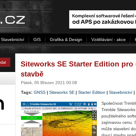
Stavebnictví
GIS
Grafika & Design
Vzdělávání - akce
Siteworks SE Starter Edition pro
stavbě
Pátek, 05 Březen 2021 00:08
Tags:
GNSS
|
Si­teworks SE
|
Star­ter Edi­ti­on
|
Stavebnictví
|
Spo­leč­nost Trim­b
Trim­ble Si­teworks 
po­u­ži­tel­né­ho sof
za­jí­ma­vou cenu. S
může sta­veb­ní dozo
dou­cí stav­by snad­n