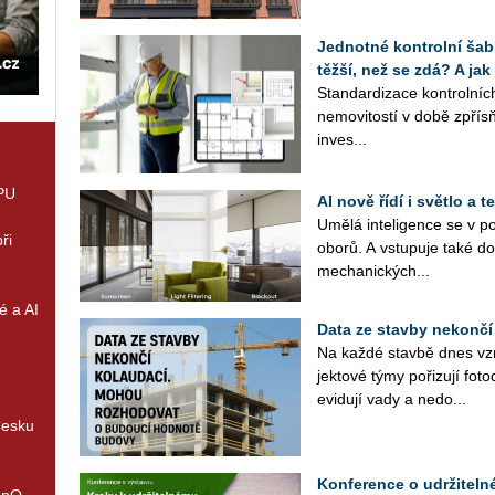
Jednotné kontrolní šabl
těžší, než se zdá? A jak
Stan­dar­di­za­ce kon­t­rol­n
ne­mo­vi­tos­tí v době zpřísňu
in­ves­...
GPU
AI nově řídí i světlo a
Umělá in­te­li­gen­ce se v po
ři
oborů. A vstu­pu­je také do
me­cha­nic­kých...
é a AI
Data ze stavby nekončí
Na každé stav­bě dnes vzni­
jek­to­vé týmy po­ři­zu­jí fo­t
evi­du­jí vady a ne­do­...
Česku
Konference o udržitel
enQ