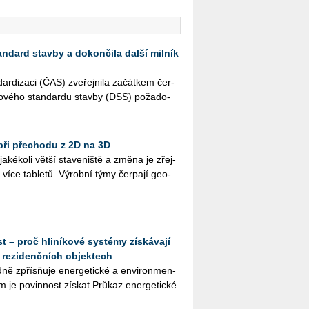
andard stavby a dokončila další milník
r­di­za­ci (ČAS) zve­řej­ni­la za­čát­kem čer­
­to­vé­ho stan­dar­du stav­by (DSS) po­ža­do­
.
při přechodu z 2D na 3D
­ké­ko­li větší sta­ve­niš­tě a změna je zřej­
více table­tů. Vý­rob­ní týmy čer­pa­jí ge­o­
t – proč hliníkové systémy získávají
 rezidenčních objektech
­ně zpřísňuje ener­ge­tic­ké a en­vi­ron­men­
em je po­vin­nost zís­kat Prů­kaz ener­ge­tic­ké