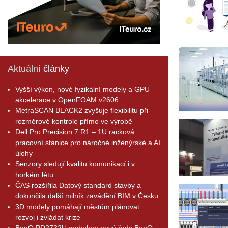
Aktuální
články
Vyšší výkon, nové fyzikální modely a GPU
akcelerace v OpenFOAM v2606
MetraSCAN BLACK2 zvyšuje flexibilitu při
rozměrové kontrole přímo ve výrobě
Dell Pro Precision 7 R1 – 1U racková
pracovní stanice pro náročné inženýrské a AI
úlohy
Senzory sledují kvalitu komunikací i v
horkém létu
ČAS rozšířila Datový standard stavby a
dokončila další milník zavádění BIM v Česku
3D modely pomáhají městům plánovat
rozvoj i zvládat krize
BenQ PD2732U vrcholem nové řady BenQ