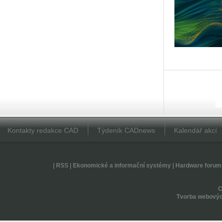
Kontakty redakce CAD
Týdeník CADnews
Kalendář akcí
|
RSS
|
Ekonomické a informační systémy
|
Hardware forum
Tvorba webovýc