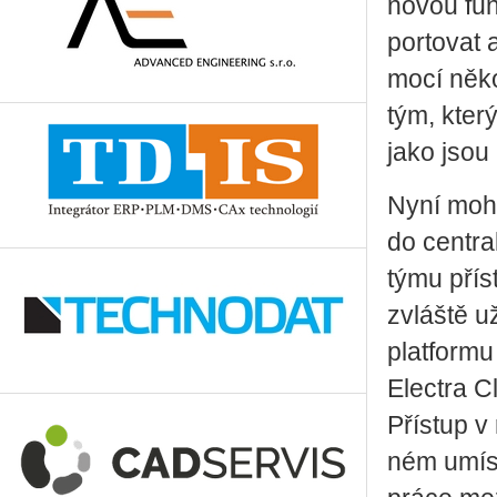
novou funk
por­to­va
mo­cí ně­ko
tým, který 
jako jsou 
Nyní mohou
do cen­t­r
týmu pří­s
zvláš­tě u
plat­for­mu
Elect­ra C
Pří­stup v 
ném umís­tě