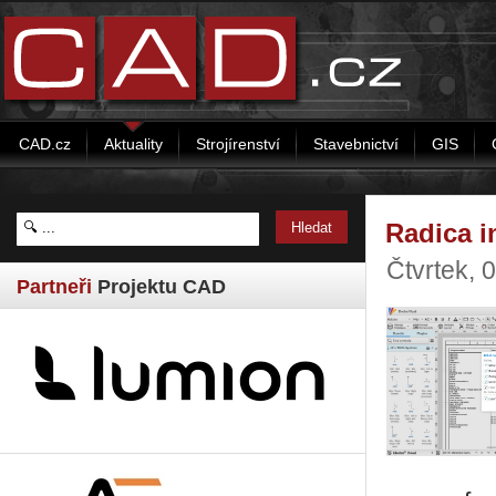
CAD.cz
Aktuality
Strojírenství
Stavebnictví
GIS
Radica i
Čtvrtek, 
Partneři
Projektu CAD