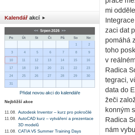
prá­ce mezi
mi od­dě­le
Kalendář
akcí
In­te­gra­c
za­ci dat 
<<
Srpen 2026
>>
Po
Út
St
Čt
Pá
So
Ne
po­má­há z
1
2
toho po­sky
3
4
5
6
7
8
9
v re­ál­né
10
11
12
13
14
15
16
17
18
19
20
21
22
23
Ra­di­ca S
24
25
26
27
28
29
30
te­gra­ci,
31
data do El
Přidat novou akci do kalendáře
že­či za­l
Nejbližší akce
kon­ným so
11.08.
Autodesk Inventor – kurz pro pokročilé
11.08.
AutoCAD kurz – vytváření a prezentace
Ra­di­ca S
3D modelů
nám vy­bu­d
11.08.
CATIA V5 Summer Training Days