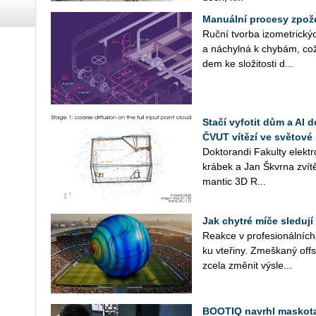
Manuální procesy zpož
Ruční tvor­ba izo­me­t­ric­ký
a ná­chyl­ná k chy­bám, což 
dem ke slo­ži­tos­ti d...
Stačí vyfotit dům a AI 
ČVUT vítězí ve světové 
Dok­to­ran­di Fa­kul­ty elek
krá­bek a Jan Škvr­na zví­tě­
man­tic 3D R...
Jak chytré míče sledují
Re­ak­ce v pro­fe­si­o­nál­ní
ku vte­ři­ny. Zmeš­ka­ný off
zcela změ­nit vý­sle...
BOOTIQ navrhl maskota