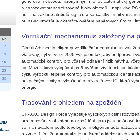
ge­ne­ro­vá­ní ob­vo­dů. In­že­ný­ři nyní mohou au­to­ma­tic­ky ge­ne­
a na­sa­zo­vat stan­dar­di­zo­va­né bloky ob­vo­dů – na­pří­klad R
nu – na zá­kla­dě atri­bu­tů sig­ná­lu a sou­část­ky. In­tu­i­tiv­ní si
hu navíc umo­ž­ňuje oka­mži­té ově­ře­ní na­pě­ťo­vých úrov­ní, in­te
Verifikační mechanismus založený na p
Ne
2
Ci­r­cu­it Advi­ser, in­te­li­gent­ní ve­ri­fi­kač­ní me­cha­nis­mus za
Ga­teway, byl ve verzi 2025 vy­lep­šen tak, aby pod­po­ro­val vy­spě
9
au­to­ma­tic­ké kon­t­ro­ly pro včas­né od­ha­le­ní rizik ná­vr­hu, včet
16
ce. Mezi klí­čo­vá vy­lep­še­ní patří ově­ře­ní ži­vot­nos­ti sou­čás­
23
cyklu vý­rob­ku, te­pel­né kon­t­ro­ly pro au­to­ma­tic­kou iden­ti­fi­ka
30
bez­peč­ný­mi li­mi­ty a vy­lep­še­ná ana­lý­za Power IC, která vy­hod
ener­gie.
Trasování s ohledem na zpoždění
CR-8000 De­sign Force vy­lep­šu­je vy­so­ko­rych­lost­ní roz­vr­že­
pro tra­so­vá­ní s ohle­dem na zpož­dě­ní, jako jsou ba­ló­no­vá tra­
čilé
se­ní a na­vá­dě­ní podle to­po­lo­gie. In­te­li­gent­ní au­to­ma­ti­za­c
ntace
roz­vr­že­ní tím, že au­to­ma­ti­zu­je umís­tě­ní od­dě­lo­va­cích kon­