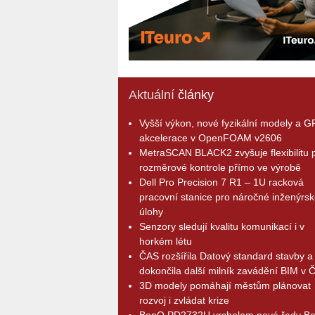
Aktuální
články
Vyšší výkon, nové fyzikální modely a 
akcelerace v OpenFOAM v2606
MetraSCAN BLACK2 zvyšuje flexibilitu p
rozměrové kontrole přímo ve výrobě
Dell Pro Precision 7 R1 – 1U racková
pracovní stanice pro náročné inženýrsk
úlohy
Senzory sledují kvalitu komunikací i v
horkém létu
ČAS rozšířila Datový standard stavby a
dokončila další milník zavádění BIM v 
3D modely pomáhají městům plánovat
rozvoj i zvládat krize
BenQ PD2732U vrcholem nové řady B