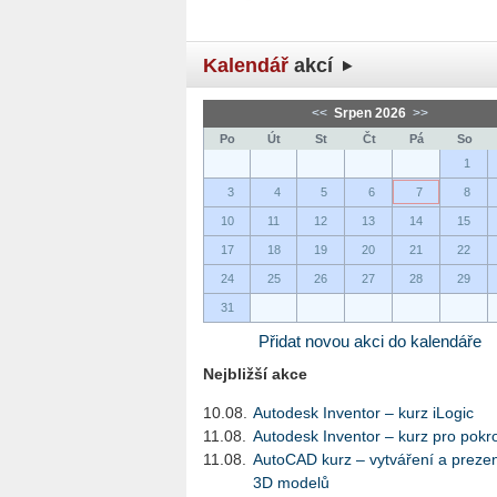
Kalendář
akcí
<<
Srpen 2026
>>
Po
Út
St
Čt
Pá
So
1
3
4
5
6
7
8
10
11
12
13
14
15
17
18
19
20
21
22
24
25
26
27
28
29
31
Přidat novou akci do kalendáře
Nejbližší akce
10.08.
Autodesk Inventor – kurz iLogic
11.08.
Autodesk Inventor – kurz pro pokro
11.08.
AutoCAD kurz – vytváření a preze
3D modelů