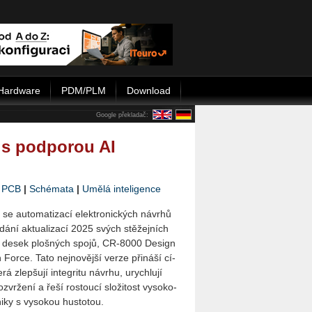
Hardware
PDM/PLM
Download
Google překladač:
 s podporou AI
|
PCB
|
Schémata
|
Umělá inteligence
cí se au­to­ma­ti­za­cí elek­tro­nic­kých ná­vrhů
á­ní ak­tu­a­li­za­cí 2025 svých stě­žej­ních
rh desek ploš­ných spojů, CR-8000 De­sign
Force. Tato nej­no­věj­ší verze při­ná­ší cí­
rá zlep­šu­jí in­te­gri­tu ná­vr­hu, urych­lu­jí
vr­že­ní a řeší ros­tou­cí slo­ži­tost vy­so­ko­
ni­ky s vy­so­kou hus­to­tou.