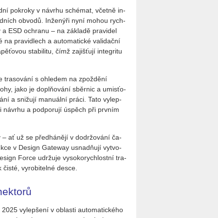
­ní po­kro­ky v ná­vr­hu sché­mat, včet­ně in­
­dard­ních ob­vo­dů. In­že­ný­ři nyní mohou rych­
­try a ESD ochra­nu – na zá­kla­dě pra­vi­del
­né na pra­vi­dlech a au­to­ma­tic­ké va­li­dač­ní
ťo­vou sta­bi­li­tu, čímž za­jiš­ťu­jí in­te­gri­tu
e tra­so­vá­ní s ohle­dem na zpož­dě­ní
 úlohy, jako je dopl­ňo­vání sběr­nic a umis­ťo­
­vá­ní a sni­žu­jí ma­nu­ál­ní práci. Tato vy­lep­
n­ci ná­vr­hu a pod­po­ru­jí úspěch při prv­ním
– ať už se před­há­ně­jí v do­dr­žo­vá­ní ča­
unk­ce v De­sign Ga­teway usnad­ňují vy­tvo­
­sign Force udr­žu­je vy­so­ko­rych­lost­ní tra­
k čisté, vy­ro­bi­tel­né desce.
nektorů
5 vy­lep­še­ní v ob­las­ti au­to­ma­tic­ké­ho