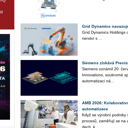
IM
Grid Dynamics navazuj
Grid Dy­na­mics Hol­dings oz
ner­ství s ...
Siemens získává Precis
Sie­mens ozná­mil 20. čer­ve
In­no­vati­ons, sou­kro­mé sp
au­to­ma­ti­za­ci ná­...
AMB 2026: Kolaborativn
automatizace
Když se vý­rob­ní pod­ni­ky sna
pro­ce­sů, za­mě­řu­jí se na a
dech, k...