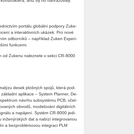
í kon­struk­té­ra, aniž by ho na­hra­zo­va­ly.
­nic­tvím por­tá­lu glo­bál­ní pod­po­ry Zu­ke­
ce­ní a in­ter­ak­tiv­ních uká­zek. Pro nové
e­ním od­bor­ní­ků – na­pří­klad Zuken Ex­pe­ri­
ší­mi funk­ce­mi.
ch od Zu­ke­nu na­lez­ne­te v sekci CR-8000
ana­lý­zu desek ploš­ných spojů, která pod­
ejí zá­klad­ní apli­ka­ce – Sys­tem Plan­ner, De­
spek­trum ná­vr­hu sub­sys­té­mu PCB, včet­
o­va­ných ob­vo­dů, mo­de­lo­vá­ní di­gi­tál­ních
y sig­ná­lu a na­pá­je­ní. Sys­tém CR-8000 je­di­
in­že­nýr­ských dat a na­bí­zí in­te­gro­va­nou
změn a bez­pro­blé­mo­vou in­te­gra­ci PLM