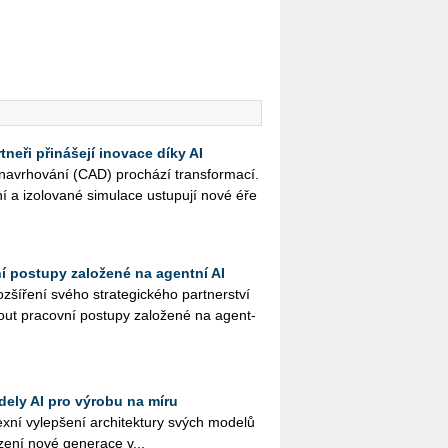
neři přinášejí inovace díky AI
na­vr­ho­vá­ní (CAD) pro­chá­zí trans­for­ma­cí.
ní a izo­lo­va­né si­mu­la­ce ustu­pu­jí nové éře
ní postupy založené na agentní AI
ší­ře­ní svého stra­te­gic­ké­ho part­ner­ství
ut pra­cov­ní po­stu­py za­lo­že­né na agent­
dely AI pro výrobu na míru
­ní vy­lep­še­ní ar­chi­tek­tu­ry svých mo­de­lů
­ze­ní nové ge­ne­ra­ce v...