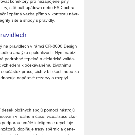
ro­vat ko­nek­to­ry pro ne­za­po­je­né piny
C fil­try, sítě pull-up/down nebo ESD ochra­
­mu­lač­ní zpět­ná vazba přímo v kon­tex­tu ná­vr­
­gri­ty sítě a shody s pra­vi­dly.
ravidlech
­lo­že­ný na pra­vi­dlech v rámci CR-8000 De­sign
­lou ana­lý­zu spo­leh­li­vos­ti. Nyní na­bí­zí
­ně po­drob­né te­pel­né a elek­tric­ké va­li­da­
tek vzhle­dem k oče­ká­va­né­mu ži­vot­ní­mu
­ci sou­čás­tek pra­cu­jí­cích v blíz­kos­ti nebo za
­no­cu­je na­pě­ťo­vé re­zer­vy a roz­ptyl
ní desek ploš­ných spojů po­mo­cí ná­stro­jů
so­vá­ní v re­ál­ném čase, vi­zu­a­li­za­ce zko­
e s pod­po­rou umělé in­te­li­gen­ce urych­lu­je
den­zá­to­rů, do­pl­ňuje trasy sběr­nic a ge­ne­