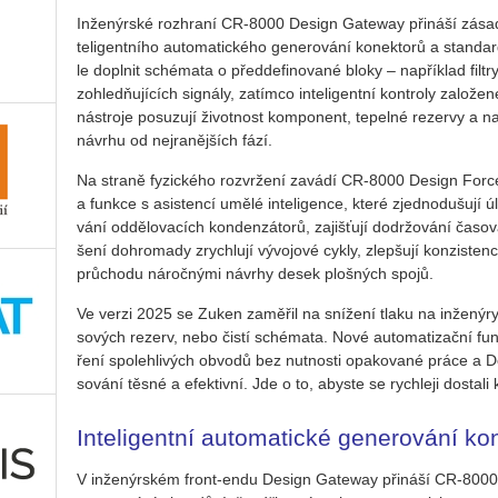
In­že­nýr­ské roz­hra­ní CR-8000 De­sign Ga­teway při­ná­ší zá­sad
te­li­gent­ní­ho au­to­ma­tic­ké­ho ge­ne­ro­vá­ní ko­nek­to­rů a stan
le do­pl­nit sché­ma­ta o před­de­fi­no­va­né bloky – na­pří­klad fil
zo­hledňují­cích sig­ná­ly, za­tím­co in­te­li­gent­ní kon­t­ro­ly za­lo­že
ná­stro­je po­su­zu­jí ži­vot­nost kom­po­nent, te­pel­né re­zer­vy a na­pě­
ná­vr­hu od nej­ra­něj­ších fází.
Na stra­ně fy­zic­ké­ho roz­vr­že­ní za­vá­dí CR-8000 De­sign Forc
a funk­ce s asi­s­ten­cí umělé in­te­li­gen­ce, které zjed­no­du­šu­jí
vá­ní od­dě­lo­va­cích kon­den­zá­to­rů, za­jiš­ťu­jí do­dr­žo­vá­ní ča­so
še­ní do­hro­ma­dy zrych­lu­jí vý­vo­jo­vé cykly, zlep­šu­jí kon­zis­te
prů­cho­du ná­roč­ný­mi ná­vrhy desek ploš­ných spojů.
Ve verzi 2025 se Zuken za­mě­řil na sní­že­ní tlaku na in­že­ný­ry 
so­vých re­zerv, nebo čistí sché­ma­ta. Nové au­to­ma­ti­zač­ní f
ře­ní spo­leh­li­vých ob­vo­dů bez nut­nos­ti opa­ko­va­né práce a De
so­vá­ní těsné a efek­tiv­ní. Jde o to, abys­te se rych­le­ji do­sta­li 
Inteligentní automatické generování ko
V in­že­nýr­ském front-endu De­sign Ga­teway při­ná­ší CR-8000 202