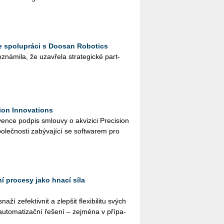
e spolupráci s Doosan Robotics
ná­mi­la, že uza­vře­la stra­te­gic­ké part­
ion Innovations
n­ce pod­pis smlou­vy o akvi­zi­ci Pre­ci­si­on
o­leč­nos­ti za­bý­va­jí­cí se soft­warem pro
í procesy jako hnací síla
ží ze­fek­tiv­nit a zlep­šit fle­xi­bi­li­tu svých
u­to­ma­ti­zač­ní ře­še­ní – zej­mé­na v pří­pa­