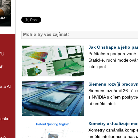
Mohlo by vás zajímat:
Jak Onshape a jeho part
Po­čí­ta­čem pod­po­ro­va­né 
GPU
Sta­tic­ké, ruční mo­de­lo­vá­
in­te­li­gent­...
ři
Siemens rozvíjí pracov
é a AI
Sie­mens ozná­mil 26. 7. roz­
s NVI­DIA s cílem po­skyt­no
ní umělé in­te­li­...
Česku
Xometry aktualizuje mo
Xo­me­t­ry ozná­mi­la kom­plex
umělé in­te­li­gen­ce a na­sa
enQ