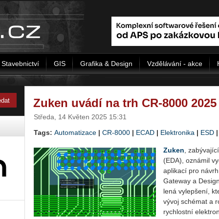
Stavebnictví
GIS
Grafika & Design
Vzdělávání - akce
Zuken uvádí na trh CR-8000 2025
Středa, 14 Květen 2025 15:31
Tags:
Automatizace
|
CR-8000
|
ECAD
|
Elektronika
|
ESD
Zuken
, za­bý­va­jí­
(EDA), ozná­mil vy­d
apli­ka­cí pro náv
Ga­te­way a De­sign 
le­ná vy­lep­še­ní, kte
vývoj sché­mat a roz­
rych­lost­ní elek­tro­