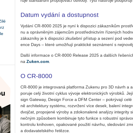
ru­je stan­dard­ní pro­po­jo­va­cí ob­vo­dy. Tyto ná­stro­je pod­po­ru­j
Datum vydání a dostupnost
ilé
Vy­dá­ní CR-8000 2025 je nyní k dis­po­zi­ci zá­kaz­ní­kům pro­střed
urz
nu a opráv­ně­ným zá­jem­cům pro­střed­nic­tvím ří­ze­ných hod­no­
le
zá­kaz­ní­ky je k dis­po­zi­ci zku­šeb­ní pří­stup a se­ze­ní pod ve­d
en­ce Days – které umo­ž­ňují prak­tic­ké se­zná­me­ní s nej­no­věj­
Další in­for­ma­ce o CR-8000 Re­le­a­se 2025 a dal­ších ře­še­ní
na
Zuken.​com
.
O CR-8000
CR-8000 je in­te­gro­va­ná plat­for­ma Zu­ke­nu pro 3D návrh a 
po­ru­je celý ži­vot­ní cyk­lus vý­vo­je elek­tro­nic­kých vý­rob­ků. J
sign Ga­teway, De­sign Force a DFM Cen­ter – po­krý­va­jí celé 
ně ar­chi­tek­tu­ry sys­té­mu, roz­vr­že­ní více desek, ba­le­ní in­te­gr
dvoj­čat, pro­po­je­né vý­ro­by a zdo­ko­na­le­né ana­lý­zy in­te­gri­t
neč­ným způ­so­bem kom­bi­nu­je tyto funk­ce s ro­bust­ní sprá­vou 
kon­t­ro­lu kniho­ven, opa­ko­va­né po­u­ži­tí ná­vr­hu, sle­do­vá­ní 
a do­da­va­tel­ské­ho ře­těz­ce.