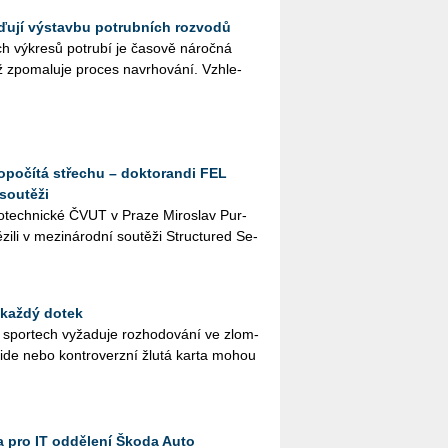
ďují výstavbu potrubních rozvodů
ch vý­kre­sů po­tru­bí je ča­so­vě ná­roč­ná
zpo­ma­lu­je pro­ces na­vr­ho­vá­ní. Vzhle­
dopočítá střechu – doktorandi FEL
soutěži
­tro­tech­nic­ké ČVUT v Praze Mi­roslav Pur­
zi­li v me­zi­ná­rod­ní sou­tě­ži Structu­red Se­
 každý dotek
ch spor­tech vy­ža­du­je roz­ho­do­vá­ní ve zlom­
­si­de nebo kon­tro­verz­ní žlutá karta mohou
 pro IT oddělení Škoda Auto