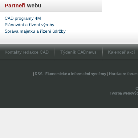
Partneři
webu
CAD programy 4M
Plánování a řízení výroby
Správa majetku a řízení údržby
Kontakty redakce CAD
Týdeník CADnews
Kalendář akcí
|
RSS
|
Ekonomické a informační systémy
|
Hardware forum
Tvorba webovýc