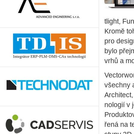
tli­ght, F
Kromě toho
pro de­sig­
bylo pře­j
vrhů a mož
Vec­torwor
všech­ny a
Ar­chi­tec
no­lo­gií v
Pro­duk­to
ře­ná na te