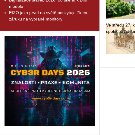
modelu
EIZO jako první na světě poskytuje 7letou
záruku na vybrané monitory
Ve stře­du 27. kv
spo­leč­ně Adeon