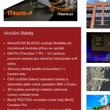
Aktuální
články
MetraSCAN BLACK2 zvyšuje flexibilitu při
rozměrové kontrole přímo ve výrobě
Dell Pro Precision 7 R1 – 1U racková
pracovní stanice pro náročné inženýrské a AI
úlohy
Senzory sledují kvalitu komunikací i v
horkém létu
ČAS rozšířila Datový standard stavby a
dokončila další milník zavádění BIM v Česku
3D modely pomáhají městům plánovat
rozvoj i zvládat krize
BenQ PD2732U vrcholem nové řady BenQ
Creative Pro
Digitalizace staveb 2026: od skenu k BIM