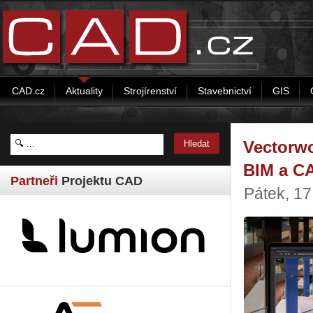
CAD.cz
Aktuality
Strojírenství
Stavebnictví
GIS
Vectorwo
BIM a C
Partneři
Projektu CAD
Pátek, 17