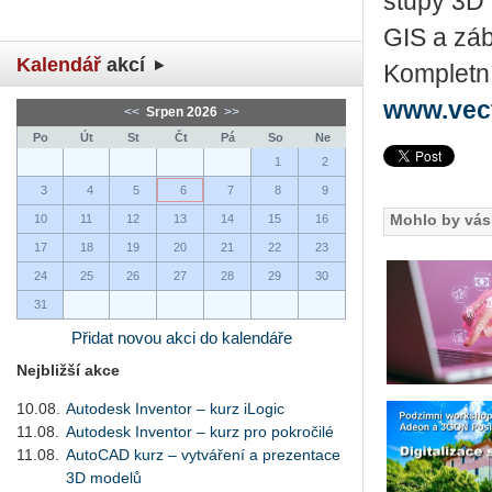
stu­py 3D a
GIS a zá­b
Kalendář
akcí
Kom­plet­ní
www.vec
<<
Srpen 2026
>>
Po
Út
St
Čt
Pá
So
Ne
1
2
3
4
5
6
7
8
9
Mohlo by vás 
10
11
12
13
14
15
16
17
18
19
20
21
22
23
24
25
26
27
28
29
30
31
Přidat novou akci do kalendáře
Nejbližší akce
10.08.
Autodesk Inventor – kurz iLogic
11.08.
Autodesk Inventor – kurz pro pokročilé
11.08.
AutoCAD kurz – vytváření a prezentace
3D modelů