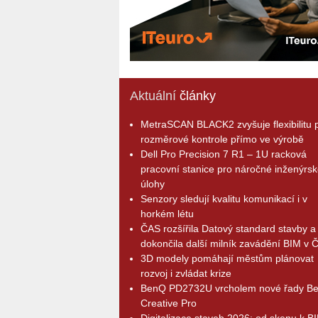
Aktuální
články
MetraSCAN BLACK2 zvyšuje flexibilitu p
rozměrové kontrole přímo ve výrobě
Dell Pro Precision 7 R1 – 1U racková
pracovní stanice pro náročné inženýrsk
úlohy
Senzory sledují kvalitu komunikací i v
horkém létu
ČAS rozšířila Datový standard stavby a
dokončila další milník zavádění BIM v 
3D modely pomáhají městům plánovat
rozvoj i zvládat krize
BenQ PD2732U vrcholem nové řady B
Creative Pro
Digitalizace staveb 2026: od skenu k B