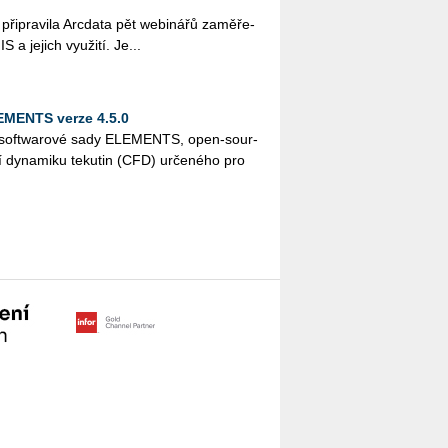
i­pra­vi­la Arc­da­ta pět webi­ná­řů za­mě­ře­
 a je­jich vy­u­ži­tí. Je...
EMENTS verze 4.5.0
soft­wa­ro­vé sady ELE­MENTS, open-sour­
í dy­na­mi­ku te­ku­tin (CFD) ur­če­né­ho pro