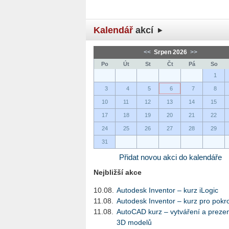
Kalendář
akcí
<<
Srpen 2026
>>
Po
Út
St
Čt
Pá
So
1
3
4
5
6
7
8
10
11
12
13
14
15
17
18
19
20
21
22
24
25
26
27
28
29
31
Přidat novou akci do kalendáře
Nejbližší akce
10.08.
Autodesk Inventor – kurz iLogic
11.08.
Autodesk Inventor – kurz pro pokro
11.08.
AutoCAD kurz – vytváření a preze
3D modelů