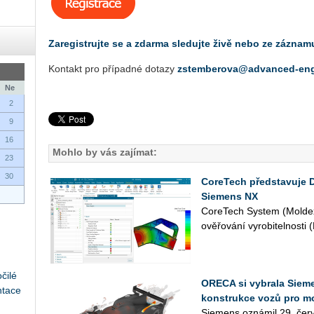
Za­re­gis­truj­te se a zdar­ma sle­duj­te živě nebo ze zá­zna­m
Kon­takt pro pří­pad­né do­ta­zy
zstemberova@advanced-eng
Ne
2
9
16
Mohlo by vás zajímat:
23
30
CoreTech představuje 
Siemens NX
Co­re­Tech Sys­tem (Mol­dex
ově­řo­vá­ní vy­ro­bi­tel­nos­t
čilé
ORECA si vybrala Sieme
ntace
konstrukce vozů pro m
Sie­mens ozná­mil 29. červ