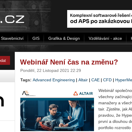
Stavebnictví
GIS
Grafika & Design
Vzdělávání - akce
Webinář Není čas na změnu?
Pondělí, 22 Listopad 2021 22:29
Tags:
Advanced Engineering
|
Altair
|
CAE
|
CFD
|
HyperMe
Webi­nář spo­leč­no
všech­ny za­čí­na­jí­c
ma­na­že­ry a všech­
tair. Zjis­tě­te, jak
prav­dou, že Hy­per­
první a dlou­hou d
port­fo­lio roz­rost