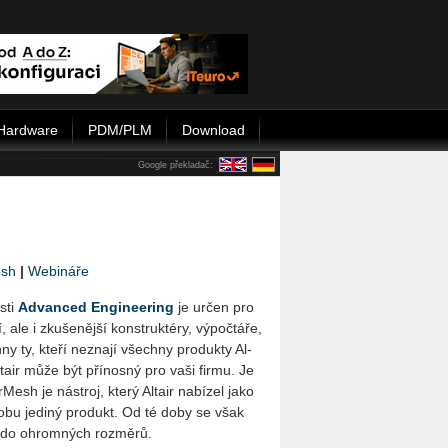
Hardware
PDM/PLM
Download
Google překladač:
sh
|
Webináře
s­ti
Advan­ced En­gi­nee­ring
je určen pro
í, ale i zku­še­něj­ší kon­struk­té­ry, vý­po­čtá­ře,
ny ty, kteří ne­zna­jí všech­ny pro­duk­ty Al­
 Al­tair může být pří­nos­ný pro vaši firmu. Je
Me­sh je ná­stroj, který Al­tair na­bí­zel jako
obu je­di­ný pro­dukt. Od té doby se však
­lo do ohrom­ných roz­mě­rů.