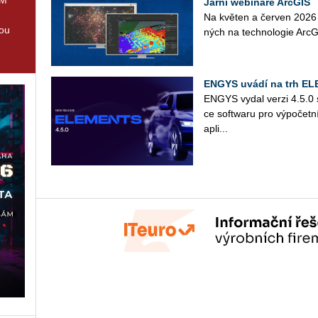
Jarní webináře ArcGIS
Na kvě­ten a čer­ven 2026 př
tou
ných na tech­no­lo­gie Ar­c­GIS
ENGYS uvádí na trh EL
ENGYS vydal verzi 4.5.0 
ce soft­wa­ru pro vý­po­čet­n
apli­...