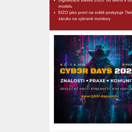
modelu
EIZO jako první na světě poskytuje 7le
záruku na vybrané monitory