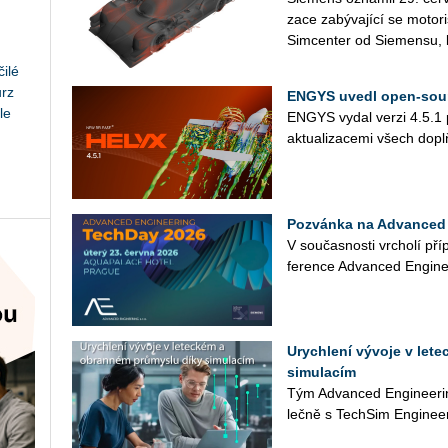
za­ce za­bý­va­jí­cí se mo­to­
Sim­cen­ter od Sie­men­su, k
ilé
urz
ENGYS uvedl open-sour
le
ENGYS vydal verzi 4.5.1 pr
ak­tu­a­li­za­ce­mi všech d
Pozvánka na Advanced 
V sou­čas­nos­ti vr­cho­lí pří
fe­ren­ce Advan­ced En­gi­ne
Urychlení vývoje v let
simulacím
Tým Advan­ced En­gi­nee­rin
leč­ně s Tech­Si­m Engineer