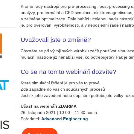
Kromě řady ná­stro­jů pro pre-pro­ces­sing i post-pro­ces­sing už ř
ana­lý­zy, pro ter­mál­ní a CFD si­mu­la­ce, elek­tro­mag­ne­tis­mus, 
a zejmé­na op­ti­ma­li­za­ce. Dále na­bí­zí uce­le­nou sadu ná­stro­j
je, pro ově­řo­vá­ní vy­ro­bi­tel­nos­ti, a v ne­po­sled­ní řadě i ná­
Uvažovali jste o změně?
Chys­tá­te se při vý­vo­ji svých vý­rob­ků začít po­u­ží­vat si­mu­l
mu­lač­ní ná­stro­je již ne­na­bí­zí vše, co po­tře­bu­je­te? Pak j
Co se na tomto webináři dozvíte?
Které si­mu­lač­ní ře­še­ní je pro vás to pravé
Zda za­pad­ne do va­šich sou­čas­ných pro­ce­sů
Jest­li k jeho za­ve­de­ní nebo do­pl­ně­ní po­tře­bu­je­te velký roz­p
Účast na webi­ná­ři ZDAR­MA
26. lis­to­pa­du 2021 | 10:00 – 11:30 hodin
Po­řa­da­tel:
Advan­ced En­gi­nee­ring