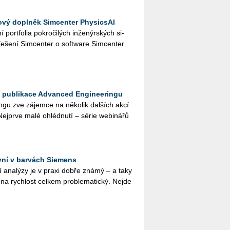
ový doplněk Simcenter PhysicsAI
 port­fo­lia po­kro­či­lých in­že­nýr­ských si­
ře­še­ní Sim­cen­ter o soft­ware Sim­cen­ter
a publikace Advanced Engineeringu
­gu zve zá­jem­ce na ně­ko­lik dal­ších akcí
 Nej­pr­ve malé ohléd­nu­tí – série webi­ná­řů
yní v barvách Siemens
­ní ana­lý­zy je v praxi dobře známý – a taky
na rych­lost cel­kem pro­ble­ma­tic­ký. Nejde