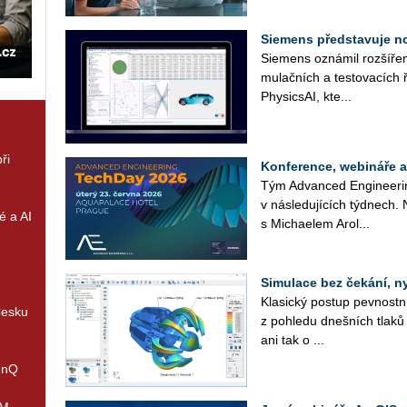
Siemens představuje n
Sie­mens ozná­mil roz­ší­ře­ní
mu­lač­ních a tes­to­va­cích 
Phy­sics­AI, kte...
ři
Konference, webináře 
Tým Advan­ced En­gi­nee­rin
v ná­sle­du­jí­cích týd­nech.
é a AI
s Mi­cha­e­lem Arol...
Simulace bez čekání, n
Kla­sic­ký po­stup pev­nost
Česku
z po­hle­du dneš­ních tlaků 
ani tak o ...
enQ
IM