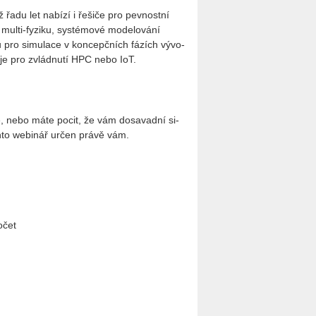
adu let na­bí­zí i ře­ši­če pro pev­nost­ní
multi-fy­zi­ku, sys­té­mo­vé mo­de­lo­vá­ní
ů pro si­mu­la­ce v kon­cepč­ních fá­zích vý­vo­
stro­je pro zvlád­nu­tí HPC nebo IoT.
a­ce, nebo máte pocit, že vám do­sa­vad­ní si­
e tento webi­nář určen právě vám.
o­čet