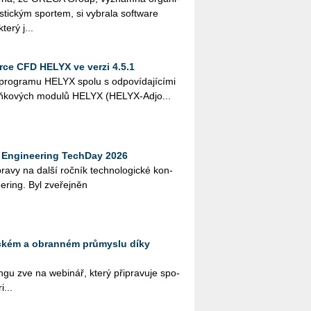
ris­tic­kým spor­tem, si vy­bra­la soft­ware
terý j...
ce CFD HELYX ve verzi 4.5.1
o­gra­mu HELYX spolu s od­po­ví­da­jí­cí­mi
oplňko­vých mo­du­lů HELYX (HELYX-Ad­jo...
Engineering TechDay 2026
­pra­vy na další roč­ník tech­no­lo­gic­ké kon­
e­ring. Byl zve­řej­něn
eckém a obranném průmyslu díky
­gu zve na webi­nář, který při­pra­vu­je spo­
i...