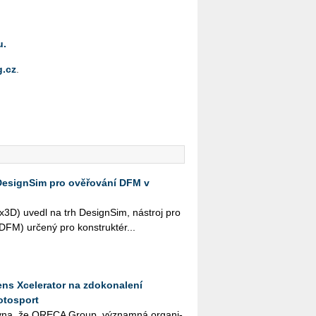
u.
.cz
.
DesignSim pro ověřování DFM v
­3D) uvedl na trh De­sign­Sim, ná­stroj pro
i (DFM) ur­če­ný pro kon­struk­té­r...
ns Xcelerator na zdokonalení
otosport
­na, že ORE­CA Group, vý­znam­ná or­ga­ni­