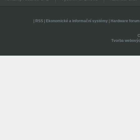
|
RSS
|
Ekonomické a informační systémy
|
Hardware forum
Tvorba webovýc