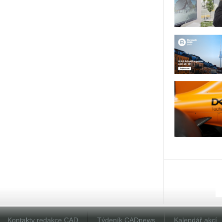
Kontakty redakce CAD
Týdeník CADnews
Kalendář akcí