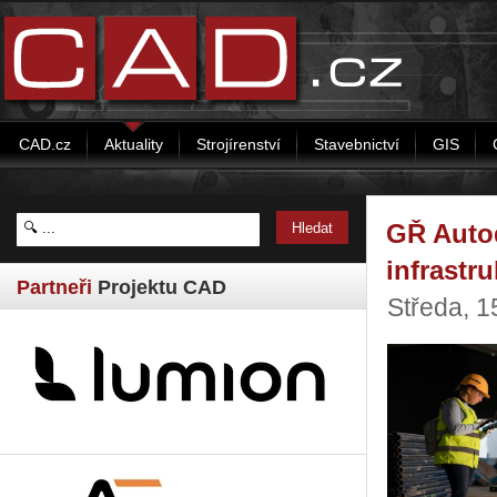
CAD.cz
Aktuality
Strojírenství
Stavebnictví
GIS
GŘ Autod
infrastr
Partneři
Projektu CAD
Středa, 1