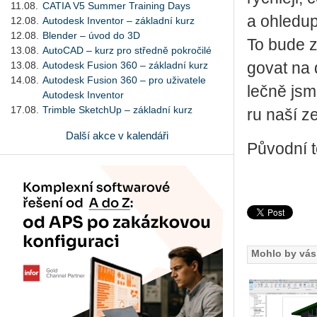
11.08.
CATIA V5 Summer Training Days
a ohle­du­pl
12.08.
Autodesk Inventor – základní kurz
12.08.
Blender – úvod do 3D
To bude zá
13.08.
AutoCAD – kurz pro středně pokročilé
13.08.
Autodesk Fusion 360 – základní kurz
go­vat na d
14.08.
Autodesk Fusion 360 – pro uživatele
leč­ně jsme
Autodesk Inventor
17.08.
Trimble SketchUp – základní kurz
ru naší z
Další akce v kalendáři
Původní t
Mohlo by vás 