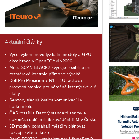
Aktuální
články
Vyšší výkon, nové fyzikální modely a GPU
akcelerace v OpenFOAM v2606
MetraSCAN BLACK2 zvyšuje flexibilitu při
rozměrové kontrole přímo ve výrobě
Dell Pro Precision 7 R1 – 1U racková
pracovní stanice pro náročné inženýrské a AI
úlohy
Senzory sledují kvalitu komunikací i v
horkém létu
ČAS rozšířila Datový standard stavby a
dokončila další milník zavádění BIM v Česku
3D modely pomáhají městům plánovat
rozvoj i zvládat krize
BenQ PD2732U vrcholem nové řady BenQ