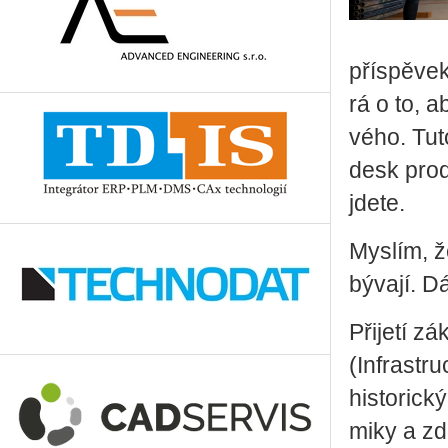
pří­spě­vek
rá o to, ab
vé­ho. Tuto
de­sk pro­
jde­te.
Mys­lím, ž
bý­va­jí. 
Při­je­tí zá
(In­frastr
his­to­ric­
mi­ky a zd