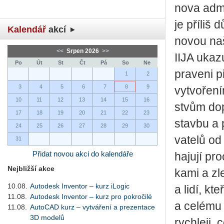
no­va ad­mi
je pří­liš 
Kalendář
akcí
no­vou naší
<<
Srpen 2026
>>
IIJA uka­zu
Po
Út
St
Čt
Pá
So
Ne
pra­ve­ni p
1
2
3
4
5
6
7
8
9
vy­tvo­ře­
10
11
12
13
14
15
16
stvům do­pr
17
18
19
20
21
22
23
stav­bu a 
24
25
26
27
28
29
30
va­te­lů o
31
Přidat novou akci do kalendáře
ha­ju­jí p
Nejbližší akce
ka­mi a zl
10.08.
Autodesk Inventor – kurz iLogic
a lidí, kt
11.08.
Autodesk Inventor – kurz pro pokročilé
a ce­lé­mu 
11.08.
AutoCAD kurz – vytváření a prezentace
3D modelů
rych­le­ji, 