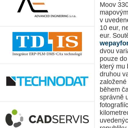
Moov 330 
mapovými 
v uvedené
10 eur, 
eur. Sout
wepayfo
dvou vari
pouze do 
který mu
druhou va
založené 
během čas
správně 
fotografi
kilometre
uvedených