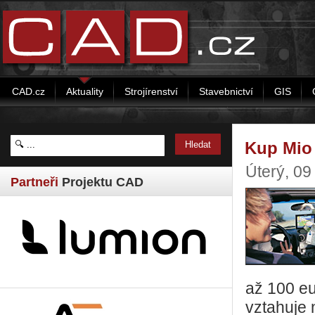
CAD.cz
Aktuality
Strojírenství
Stavebnictví
GIS
Kup Mio 
Úterý, 09
Partneři
Projektu CAD
až 100 eu
vztahuje 