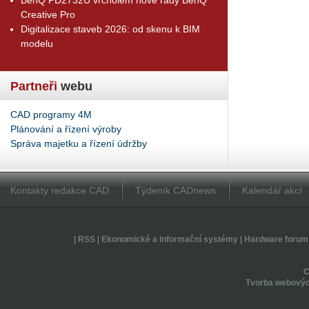
Creative Pro
Digitalizace staveb 2026: od skenu k BIM
modelu
Partneři
webu
CAD programy 4M
Plánování a řízení výroby
Správa majetku a řízení údržby
Kontakty redakce CAD
Týdeník CADnews
Kalendář akcí
|
RSS
|
Ekonomické a informační systémy
|
Hardware forum
Tvorba webovýc