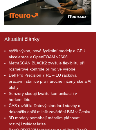
Aktuální
články
Vyšší výkon, nové fyzikální modely a GPU
akcelerace v OpenFOAM v2606
MetraSCAN BLACK2 zvyšuje flexibilitu při
rozměrové kontrole přímo ve výrobě
Dell Pro Precision 7 R1 – 1U racková
pracovní stanice pro náročné inženýrské a AI
úlohy
Senzory sledují kvalitu komunikací i v
horkém létu
ČAS rozšířila Datový standard stavby a
dokončila další milník zavádění BIM v Česku
3D modely pomáhají městům plánovat
rozvoj i zvládat krize
BenQ PD2732U vrcholem nové řady BenQ