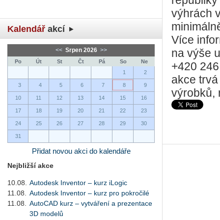
republiky
výhrách v
minimálně
Kalendář
akcí
Více info
<<
Srpen 2026
>>
na výše u
Po
Út
St
Čt
Pá
So
Ne
+420 246 
1
2
akce trvá
3
4
5
6
7
8
9
výrobků, 
10
11
12
13
14
15
16
17
18
19
20
21
22
23
24
25
26
27
28
29
30
31
Přidat novou akci do kalendáře
Nejbližší akce
10.08.
Autodesk Inventor – kurz iLogic
11.08.
Autodesk Inventor – kurz pro pokročilé
11.08.
AutoCAD kurz – vytváření a prezentace
3D modelů