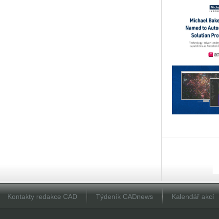
Kontakty redakce CAD
Týdeník CADnews
Kalendář akcí