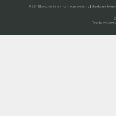
|
RSS
|
Ekonomické a informační systémy
|
Hardware forum
Tvorba webovýc