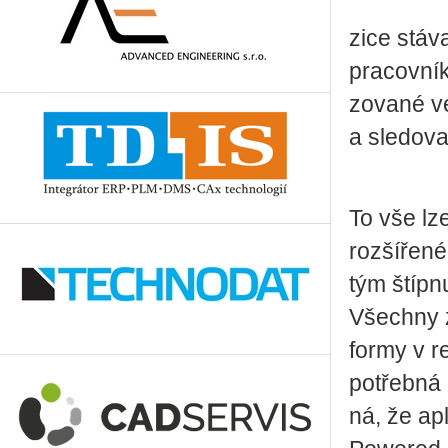
zi­ce stá­v
pra­cov­ní­
zo­va­né ve
a sle­do­v
To vše lze 
roz­ší­ře­né
tým štípnu
Všech­ny z
for­my v r
po­třeb­ná
ná, že apli