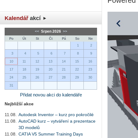
Powered by
Kalendář
akcí
<<
Srpen 2026
>>
Po
Út
St
Čt
Pá
So
Ne
1
2
3
4
5
6
7
8
9
10
11
12
13
14
15
16
17
18
19
20
21
22
23
24
25
26
27
28
29
30
31
Přidat novou akci do kalendáře
Nejbližší akce
11.08.
Autodesk Inventor – kurz pro pokročilé
11.08.
AutoCAD kurz – vytváření a prezentace
3D modelů
11.08.
CATIA V5 Summer Training Days