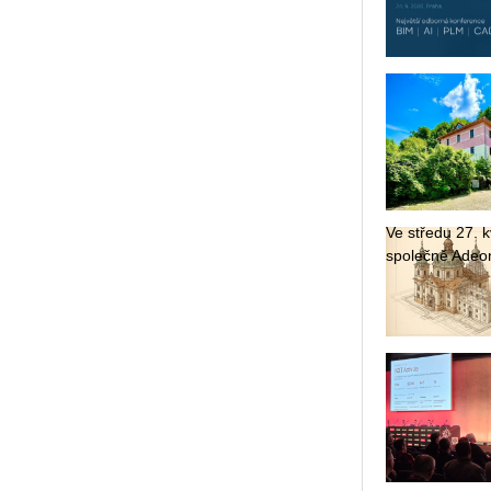
Ve stře­du 27. kv
spo­leč­ně Adeon