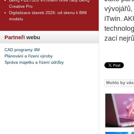
Creative Pro
vý­vo­já­řů,
Digitalizace staveb 2026: od skenu k BIM
iTwin. AK
modelu
tech­no­lo­
Partneři
webu
za­cí nej­
CAD programy 4M
Plánování a řízení výroby
Správa majetku a řízení údržby
Mohlo by vás 