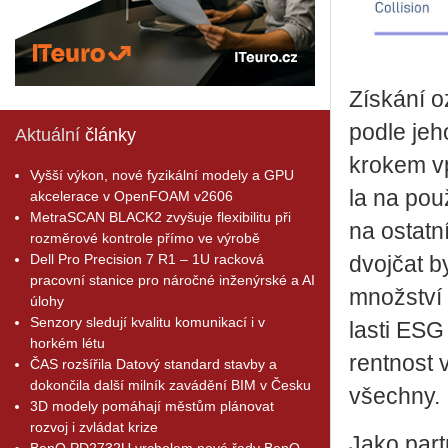
Zís­ká­ní 
podle jeho 
Aktuální
články
kro­kem vpř
Vyšší výkon, nové fyzikální modely a GPU
la na po­u­
akcelerace v OpenFOAM v2606
MetraSCAN BLACK2 zvyšuje flexibilitu při
na ostat­ní
rozměrové kontrole přímo ve výrobě
Dell Pro Precision 7 R1 – 1U racková
dvoj­čat by
pracovní stanice pro náročné inženýrské a AI
množ­ství č
úlohy
Senzory sledují kvalitu komunikací i v
las­ti ESG 
horkém létu
rent­nost 
ČAS rozšířila Datový standard stavby a
dokončila další milník zavádění BIM v Česku
všech­ny.
3D modely pomáhají městům plánovat
rozvoj i zvládat krize
Jako part­
BenQ PD2732U vrcholem nové řady BenQ