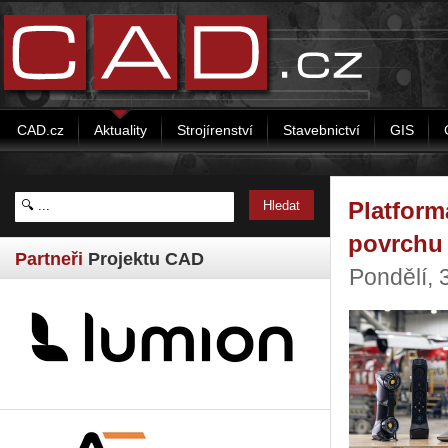
CAD.cz
Aktuality
Strojírenství
Stavebnictví
GIS
Platform
povrchu
Partneři
Projektu CAD
Pondělí, 