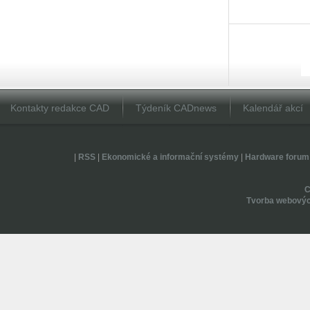
Kontakty redakce CAD
Týdeník CADnews
Kalendář akcí
|
RSS
|
Ekonomické a informační systémy
|
Hardware forum
Tvorba webovýc