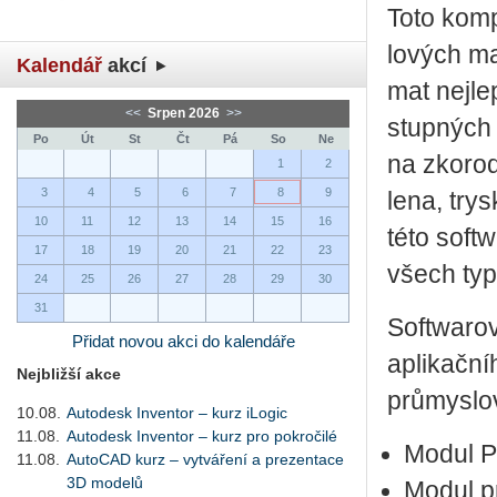
Toto kom­p
lo­vých ma­
Kalendář
akcí
mat nej­lep
<<
Srpen 2026
>>
stup­ných 
Po
Út
St
Čt
Pá
So
Ne
na zko­ro­d
1
2
3
4
5
6
7
8
9
le­na, trys
10
11
12
13
14
15
16
této soft­
17
18
19
20
21
22
23
všech typ
24
25
26
27
28
29
30
31
Soft­wa­ro­
Přidat novou akci do kalendáře
apli­kač­ní
Nejbližší akce
prů­mys­lo
10.08.
Autodesk Inventor – kurz iLogic
11.08.
Autodesk Inventor – kurz pro pokročilé
Modul P
11.08.
AutoCAD kurz – vytváření a prezentace
3D modelů
Modul p