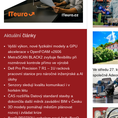
Aktuální
články
Vyšší výkon, nové fyzikální modely a GPU
akcelerace v OpenFOAM v2606
MetraSCAN BLACK2 zvyšuje flexibilitu při
rozměrové kontrole přímo ve výrobě
Dell Pro Precision 7 R1 – 1U racková
Ve stře­du 27. kv
pracovní stanice pro náročné inženýrské a AI
spo­leč­ně Adeon
úlohy
Senzory sledují kvalitu komunikací i v
horkém létu
ČAS rozšířila Datový standard stavby a
dokončila další milník zavádění BIM v Česku
3D modely pomáhají městům plánovat
rozvoj i zvládat krize
BenQ PD2732U vrcholem nové řady BenQ