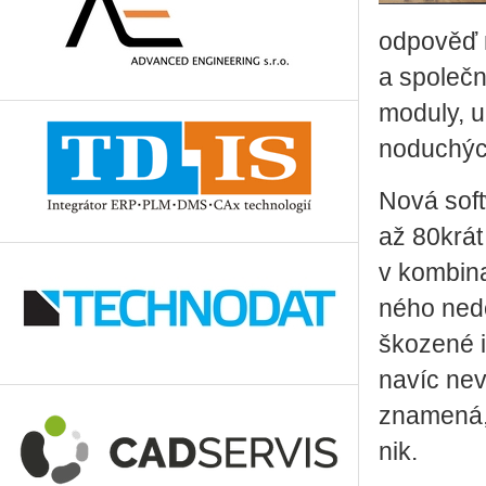
od­po­věď 
a spo­leč­n
mo­du­ly, u
no­du­chých
Nová soft
až 80­krát 
v kom­bi­na
né­ho ne­d
ško­ze­né in
navíc ne­vy
zna­me­ná, 
nik.