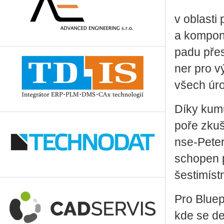
v ob­las­ti
a kom­po­ne
pa­du přes
ner pro vý­
všech úrov­
Díky ku­mu
po­ře zku­
nse-Pe­te­
schop­en po
šes­ti­míst­
Pro Blue­p
kde se de­f