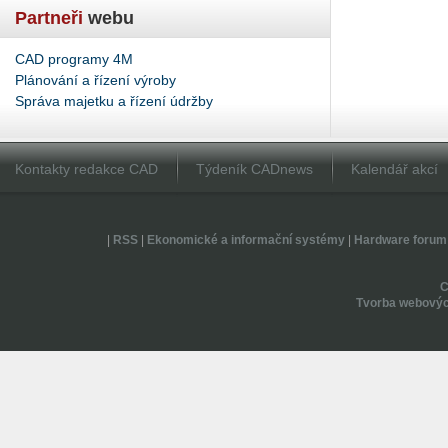
Partneři
webu
CAD programy 4M
Plánování a řízení výroby
Správa majetku a řízení údržby
Kontakty redakce CAD
Týdeník CADnews
Kalendář akcí
|
RSS
|
Ekonomické a informační systémy
|
Hardware forum
Tvorba webovýc