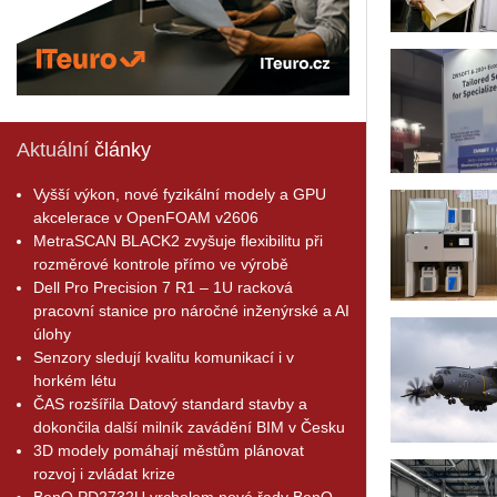
Aktuální
články
Vyšší výkon, nové fyzikální modely a GPU
akcelerace v OpenFOAM v2606
MetraSCAN BLACK2 zvyšuje flexibilitu při
rozměrové kontrole přímo ve výrobě
Dell Pro Precision 7 R1 – 1U racková
pracovní stanice pro náročné inženýrské a AI
úlohy
Senzory sledují kvalitu komunikací i v
horkém létu
ČAS rozšířila Datový standard stavby a
dokončila další milník zavádění BIM v Česku
3D modely pomáhají městům plánovat
rozvoj i zvládat krize
BenQ PD2732U vrcholem nové řady BenQ