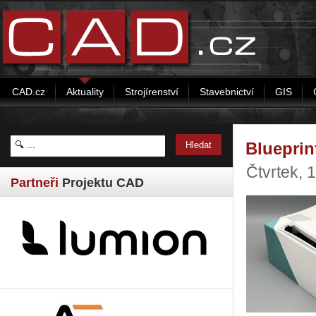
CAD.cz
Aktuality
Strojírenství
Stavebnictví
GIS
Blueprin
Čtvrtek, 
Partneři
Projektu CAD