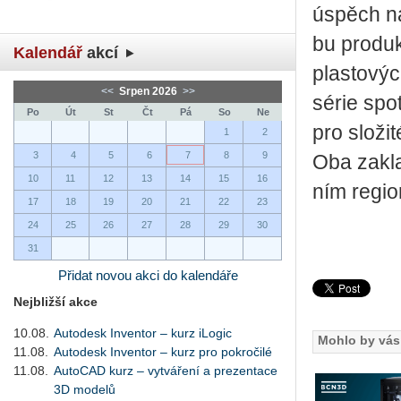
úspěch na 
bu pro­duk
Kalendář
akcí
plas­to­vý
<<
Srpen 2026
>>
série spo­t
Po
Út
St
Čt
Pá
So
Ne
pro slo­ži­
1
2
3
4
5
6
7
8
9
Oba za­kla
10
11
12
13
14
15
16
ním re­gi­o­
17
18
19
20
21
22
23
24
25
26
27
28
29
30
31
Přidat novou akci do kalendáře
Nejbližší akce
10.08.
Autodesk Inventor – kurz iLogic
Mohlo by vás 
11.08.
Autodesk Inventor – kurz pro pokročilé
11.08.
AutoCAD kurz – vytváření a prezentace
3D modelů