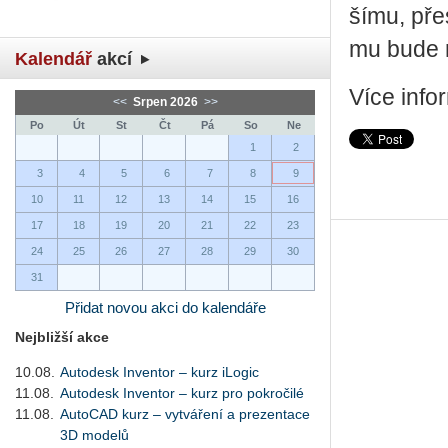
ší­mu, pře
mu bude mj
Kalendář
akcí
Více info
<<
Srpen 2026
>>
Po
Út
St
Čt
Pá
So
Ne
1
2
3
4
5
6
7
8
9
10
11
12
13
14
15
16
17
18
19
20
21
22
23
24
25
26
27
28
29
30
31
Přidat novou akci do kalendáře
Nejbližší akce
10.08.
Autodesk Inventor – kurz iLogic
11.08.
Autodesk Inventor – kurz pro pokročilé
11.08.
AutoCAD kurz – vytváření a prezentace
3D modelů