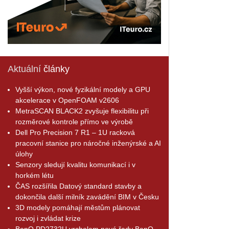
Aktuální
články
Vyšší výkon, nové fyzikální modely a GPU
akcelerace v OpenFOAM v2606
MetraSCAN BLACK2 zvyšuje flexibilitu při
rozměrové kontrole přímo ve výrobě
Dell Pro Precision 7 R1 – 1U racková
pracovní stanice pro náročné inženýrské a AI
úlohy
Senzory sledují kvalitu komunikací i v
horkém létu
ČAS rozšířila Datový standard stavby a
dokončila další milník zavádění BIM v Česku
3D modely pomáhají městům plánovat
rozvoj i zvládat krize
BenQ PD2732U vrcholem nové řady BenQ