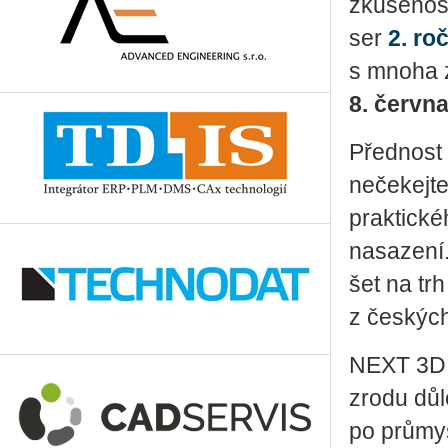
zku­še­nos
ser
2. roč
s mnoha za
8. červ­n
Před­nost 
ne­če­kej­
prak­tic­ké­h
na­sa­ze­ní.
šet na trh
z čes­kých
NEXT 3D op
zrodu dů­l
po prů­mys