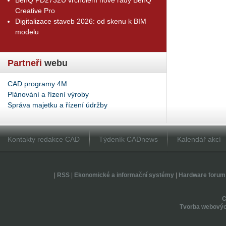
Creative Pro
Digitalizace staveb 2026: od skenu k BIM
modelu
Partneři
webu
CAD programy 4M
Plánování a řízení výroby
Správa majetku a řízení údržby
Kontakty redakce CAD
Týdeník CADnews
Kalendář akcí
|
RSS
|
Ekonomické a informační systémy
|
Hardware forum
Tvorba webovýc