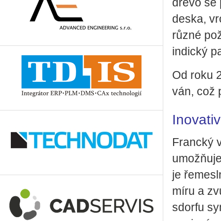
dřevo se po
deska, vrc
různé po­ž
in­dic­ký p
Od roku 20
ván, což p
Ino­va­ti
Franc­ký vý
umožňuje p
je ře­me­sl
míru a zvu
sdor­fu sym­