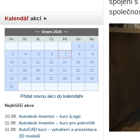
spo­je­ní s
spo­leč­no
Kalendář
akcí
<<
Srpen 2026
>>
Po
Út
St
Čt
Pá
So
Ne
1
2
3
4
5
6
7
8
9
10
11
12
13
14
15
16
17
18
19
20
21
22
23
24
25
26
27
28
29
30
31
Přidat novou akci do kalendáře
Nejbližší akce
10.08.
Autodesk Inventor – kurz iLogic
11.08.
Autodesk Inventor – kurz pro pokročilé
11.08.
AutoCAD kurz – vytváření a prezentace
3D modelů