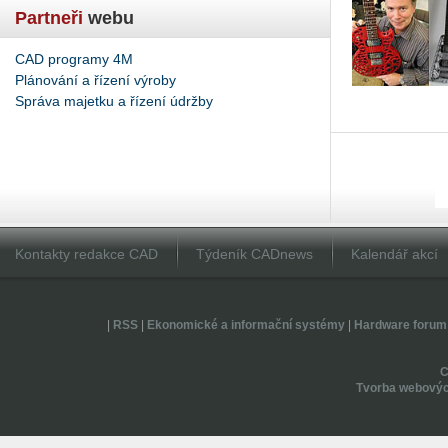
Partneři
webu
CAD programy 4M
Plánování a řízení výroby
Správa majetku a řízení údržby
Kontakty redakce CAD
Týdeník CADnews
Kalendář akcí
|
RSS
|
Ekonomické a informační systémy
|
Hardware forum
Tvorba webovýc