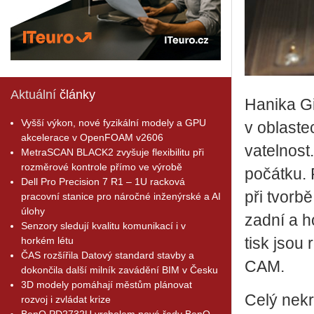
Aktuální
články
Ha­ni­ka G
Vyšší výkon, nové fyzikální modely a GPU
v ob­las­t
akcelerace v OpenFOAM v2606
va­tel­nos
MetraSCAN BLACK2 zvyšuje flexibilitu při
rozměrové kontrole přímo ve výrobě
po­čát­ku. 
Dell Pro Precision 7 R1 – 1U racková
při tvor­bě
pracovní stanice pro náročné inženýrské a AI
úlohy
zadní a ho
Senzory sledují kvalitu komunikací i v
horkém létu
tisk jsou 
ČAS rozšířila Datový standard stavby a
CAM.
dokončila další milník zavádění BIM v Česku
3D modely pomáhají městům plánovat
Celý ne­krá
rozvoj i zvládat krize
BenQ PD2732U vrcholem nové řady BenQ