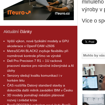
mi­nu­lé­ho
vý­ro­by v 
Více o spo­
Aktuální
články
Vyšší výkon, nové fyzikální modely a GPU
akcelerace v OpenFOAM v2606
MetraSCAN BLACK2 zvyšuje flexibilitu při
Mohlo by vás 
rozměrové kontrole přímo ve výrobě
Dell Pro Precision 7 R1 – 1U racková
pracovní stanice pro náročné inženýrské a AI
úlohy
Senzory sledují kvalitu komunikací i v
horkém létu
ČAS rozšířila Datový standard stavby a
dokončila další milník zavádění BIM v Česku
3D modely pomáhají městům plánovat
rozvoj i zvládat krize
BenQ PD2732U vrcholem nové řady BenQ