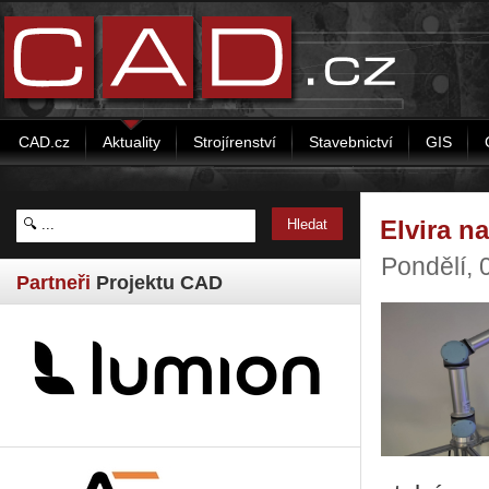
CAD.cz
Aktuality
Strojírenství
Stavebnictví
GIS
Elvira n
Pondělí, 
Partneři
Projektu CAD