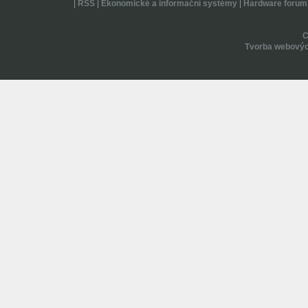
|
RSS
|
Ekonomické a informační systémy
|
Hardware forum
Tvorba webovýc