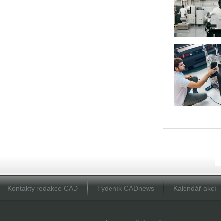
Kontakty redakce CAD
Týdeník CADnews
Kalendář akcí