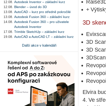
Raise3
12.08.
Autodesk Inventor – základní kurz
12.08.
Blender – úvod do 3D
+ Výtisk
13.08.
AutoCAD – kurz pro středně pokročilé
13.08.
Autodesk Fusion 360 – základní kurz
3D skene
14.08.
Autodesk Fusion 360 – pro uživatele
Autodesk Inventor
17.08.
Trimble SketchUp – základní kurz
Evixsca
19.08.
AutoCAD a AutoCAD LT – základní kurz
3D Scan
Další akce v kalendáři
3D Scan
3DScan
Revopoi
Revopoi
Revopoi
El­vi­ra bu
4. Ve stře­