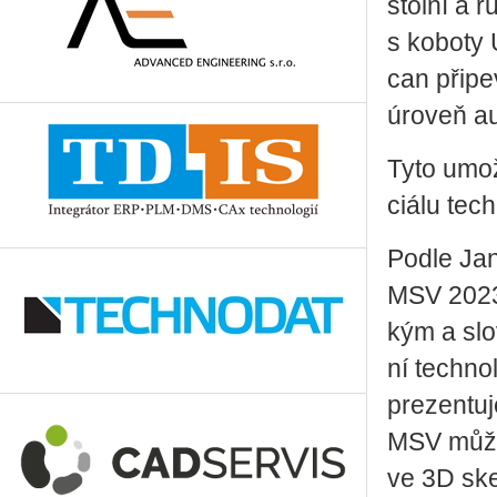
stol­ní a r
s ko­bo­ty
can při­pe
úroveň au­t
Tyto umož­
ci­á­lu tech­
Podle Jana 
MSV 2023 p
kým a slo­
ní tech­no
pre­zen­tu
MSV může p
ve 3D ske­