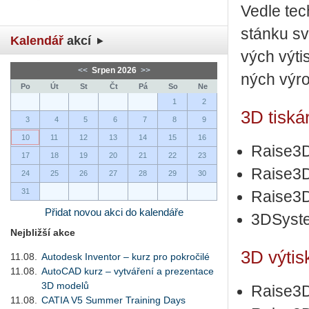
Vedle tech­
stán­ku své
Kalendář
akcí
vých vý­ti
<<
Srpen 2026
>>
ných vý­r
Po
Út
St
Čt
Pá
So
Ne
1
2
3D tiská
3
4
5
6
7
8
9
10
11
12
13
14
15
16
Raise3
17
18
19
20
21
22
23
Raise3D
24
25
26
27
28
29
30
31
Raise3
Přidat novou akci do kalendáře
3DSyste
Nejbližší akce
3D výtis
11.08.
Autodesk Inventor – kurz pro pokročilé
11.08.
AutoCAD kurz – vytváření a prezentace
3D modelů
Raise3
11.08.
CATIA V5 Summer Training Days